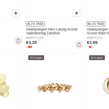
2-5 TAGE
2-5 TAGE
Haarspangen Herz Lässig Acetat
Haarspangen H
Valentinstag Zubehör
Acetat Blatt 
MSRP €10,99
MSRP €9,99
€3,25
€2,95
EU-Lager
EU-Lager