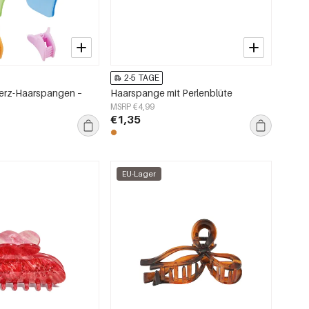
2-5 TAGE
erz-Haarspangen –
Haarspange mit Perlenblüte
MSRP €4,99
€1,35
EU-Lager