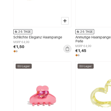
2-5 TAGE
2-5 TAGE
Schlichte Eleganz Haarspange
Anmutige Haarspange 
Perle
MSRP €4,99
€1,50
MSRP €4,99
€1,45
EU-Lager
EU-Lager