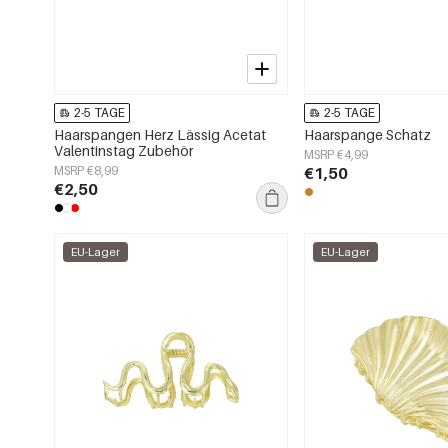
2-5 TAGE
2-5 TAGE
Haarspangen Herz Lässig Acetat
Haarspange Schatz
Valentinstag Zubehör
MSRP €4,99
MSRP €8,99
€1,50
€2,50
EU-Lager
EU-Lager