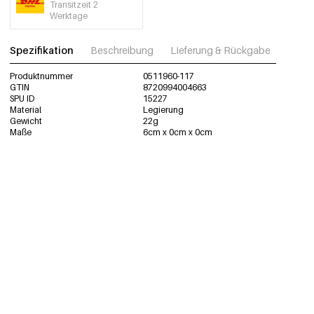
Transitzeit 2
Werktage
Spezifikation
Beschreibung
Lieferung & Rückgabe
Fotos
Produktnummer
0511960-117
GTIN
8720994004663
SPU ID
15227
Material
Legierung
Gewicht
22g
Maße
6cm x 0cm x 0cm