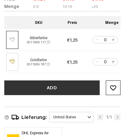
Menge
5-9
10-19
≥20
SKU
Preis
Menge
Silberfarbe
€1,25
0511960-117
Goldfarbe
€1,25
0511960-187
ADD
Lieferung:
1/1
United States
DHL Express Air