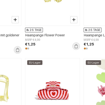
2-5 TAGE
2-5 TAGE
mit goldener
Haarspange Flower Power
Haarspange Lo
MSRP €4,99
MSRP €4,99
€1,25
€1,25
EU-Lager
EU-Lager