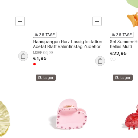
2-5 TAGE
2-5 TAGE
Haarspangen Herz Lässig Imitation
Set Sommer-H
Acetat Blatt Valentinstag Zubehör
helles Multi
MSRP €6,99
€22,95
€1,95
EU-Lager
EU-Lager