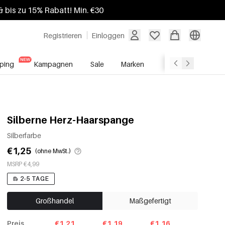
 bis zu 15% Rabatt! Min. €30
Registrieren
Einloggen
ping
Kampagnen
Sale
Marken
Grosshandelsdien
Silberne Herz-Haarspange
Silberfarbe
€1,25
(ohne MwSt.)
MSRP €4,99
2-5 TAGE
Großhandel
Maßgefertigt
Preis
€1.21
€1.19
€1.16