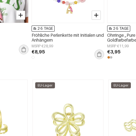
2-5 TAGE
2-5 TAGE
Fröhliche Perlenkette mit Initialen und
Ohrringe „Pure
Anhängern
Goldfarbefarb
MSRP €28,99
MSRP €11,99
€8,95
€3,95
EU-Lager
EU-Lager