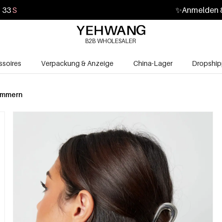
31
S
✨
Anmelden &
B2B WHOLESALER
soires
Verpackung & Anzeige
China-Lager
Dropship
ammern