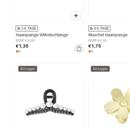
2-5 TAGE
2-5 TAGE
Haarspange Wirbelschlange
Muschel Haarspange
MSRP €4,99
MSRP €5,99
€1,35
€1,75
EU-Lager
EU-Lager