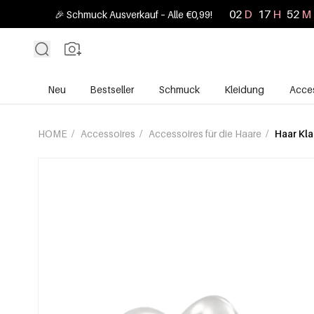
02
D
17
H
52
M
🎉 Schmuck Ausverkauf – Alle €0,99!
Neu
Bestseller
Schmuck
Kleidung
Acces
HOME
/
Accessoires
/
Accessoires für die Haare
/
Haar Kl