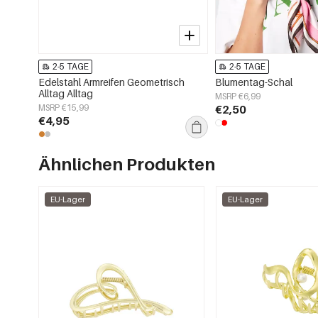
2-5 TAGE
2-5 TAGE
Edelstahl Armreifen Geometrisch
Blumentag-Schal
Alltag Alltag
MSRP €6,99
MSRP €15,99
€2,50
€4,95
Ähnlichen Produkten
EU-Lager
EU-Lager