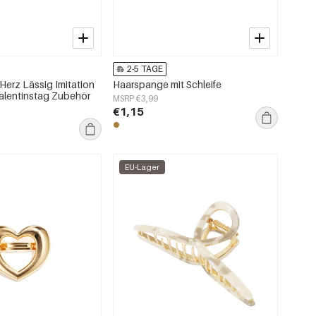
2-5 TAGE
erz Lässig Imitation
Haarspange mit Schleife
Valentinstag Zubehör
MSRP €3,99
€1,15
EU-Lager