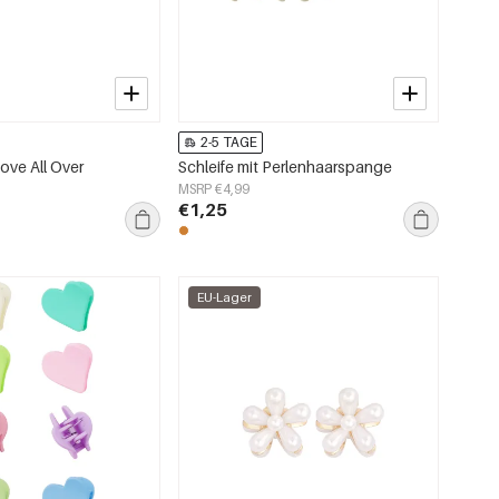
2-5 TAGE
ve All Over
Schleife mit Perlenhaarspange
MSRP €4,99
€1,25
EU-Lager