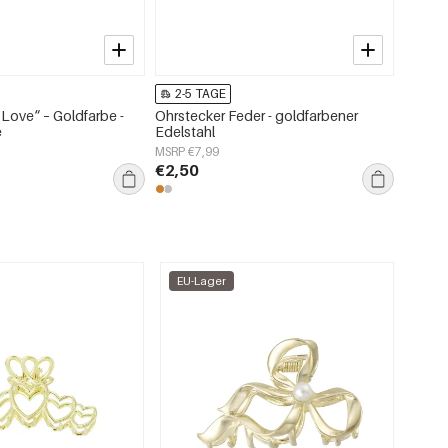
2-5 TAGE
2-5
 Love“ – Goldfarbe -
Ohrstecker Feder - goldfarbener
Ohrrin
e
Edelstahl
Goldfa
MSRP €7,99
MSRP €
€2,50
€7,50
EU-Lager