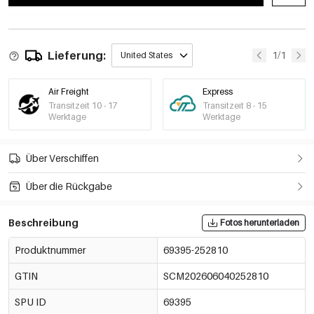
Lieferung:
1/1
United States
Air Freight
Express
Transitzeit 10 - 17
Transitzeit 8 - 15
Werktage
Werktage
Über Verschiffen
Über die Rückgabe
Beschreibung
Fotos herunterladen
Produktnummer
69395-252810
GTIN
SCM202606040252810
SPU ID
69395