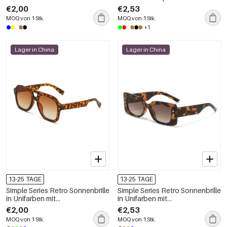
Leopardenmuster
und Farbverlauf
€2,00
€2,53
MOQ von 1 Stk.
MOQ von 1 Stk.
+1
Lager in China
Lager in China
13-25 TAGE
13-25 TAGE
Simple Series Retro Sonnenbrille
Simple Series Retro Sonnenbrille
in Unifarben mit
in Unifarben mit
Leopardenmuster
Leopardenmuster
€2,00
€2,53
MOQ von 1 Stk.
MOQ von 1 Stk.