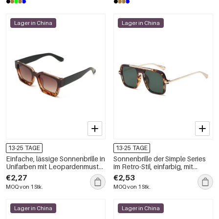
Lager in China
Lager in China
13-25 TAGE
13-25 TAGE
Einfache, lässige Sonnenbrille in
Sonnenbrille der Simple Series
Unifarben mit Leopardenmuster
im Retro-Stil, einfarbig, mit
und Farbverlauf
Leopardenmuster und
€2,27
€2,53
Farbverlauf
MOQ von 1 Stk.
MOQ von 1 Stk.
Lager in China
Lager in China