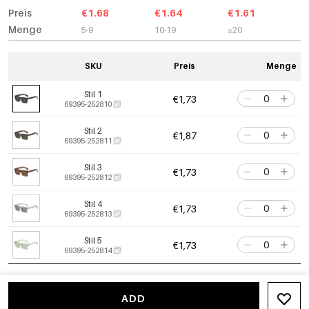
Preis
€1.68
€1.64
€1.61
Menge
5-9
10-19
≥20
SKU
Preis
Menge
Stil 1
€1,73
69395-252810
Stil 2
€1,87
69395-252811
Stil 3
€1,73
69395-252812
Stil 4
€1,73
69395-252813
Stil 5
€1,73
69395-252814
ADD