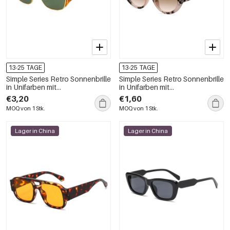
13-25 TAGE
13-25 TAGE
Simple Series Retro Sonnenbrille
Simple Series Retro Sonnenbrille
in Unifarben mit
in Unifarben mit
Leopardenmuster
Leopardenmuster
€3,20
€1,60
MOQ von 1 Stk.
MOQ von 1 Stk.
Lager in China
Lager in China