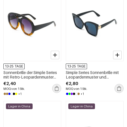
13-25 TAGE
13-25 TAGE
Sonnenbrille der Simple Series
Simple Series Sonnenbrille mit
mit Retro-Leopardenmuster
Leopardenmuster und
und Farbverlauf
Farbverlauf
€2,40
€2,80
MOQ von 1 Stk.
MOQ von 1 Stk.
+1
+1
Lager in China
Lager in China