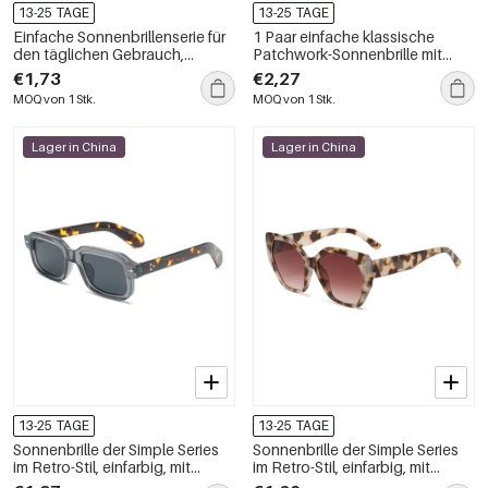
13-25 TAGE
13-25 TAGE
Einfache Sonnenbrillenserie für
1 Paar einfache klassische
den täglichen Gebrauch,
Patchwork-Sonnenbrille mit
einfarbig und in verschiedenen
Leopardenmuster und
€1,73
€2,27
Farben
gemischten Farben für Damen
MOQ von 1 Stk.
MOQ von 1 Stk.
Lager in China
Lager in China
13-25 TAGE
13-25 TAGE
Sonnenbrille der Simple Series
Sonnenbrille der Simple Series
im Retro-Stil, einfarbig, mit
im Retro-Stil, einfarbig, mit
Leopardenmuster und Farbmix
Leopardenmuster und