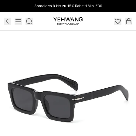
Anmelden & bis zu 15% Rabatt! Min. €30
B2B WHOLESALER