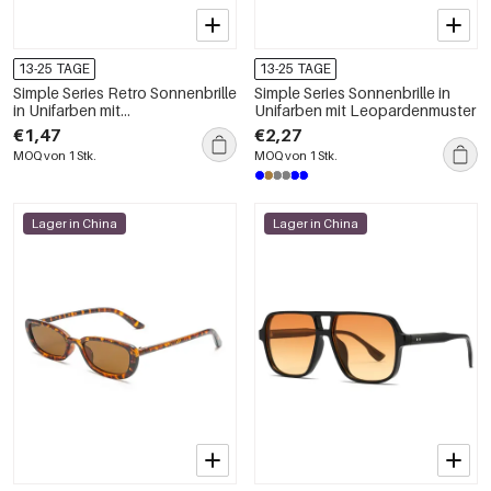
13-25 TAGE
13-25 TAGE
Simple Series Retro Sonnenbrille
Simple Series Sonnenbrille in
in Unifarben mit
Unifarben mit Leopardenmuster
Leopardenmuster
€1,47
€2,27
MOQ von 1 Stk.
MOQ von 1 Stk.
Lager in China
Lager in China