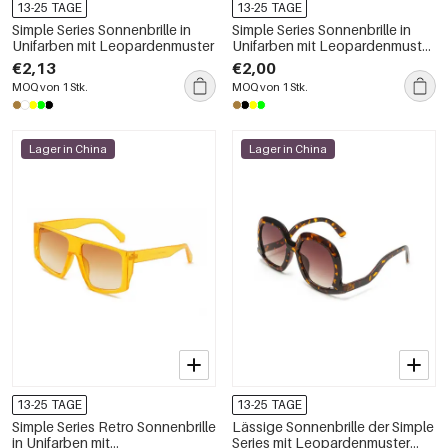
13-25 TAGE
13-25 TAGE
Simple Series Sonnenbrille in
Simple Series Sonnenbrille in
Unifarben mit Leopardenmuster
Unifarben mit Leopardenmuster
und Farbverlauf
€2,13
€2,00
MOQ von 1 Stk.
MOQ von 1 Stk.
Lager in China
Lager in China
13-25 TAGE
13-25 TAGE
Simple Series Retro Sonnenbrille
Lässige Sonnenbrille der Simple
in Unifarben mit
Series mit Leopardenmuster