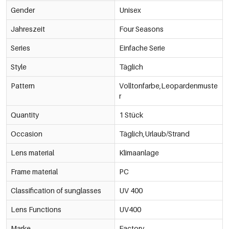
Gender
Unisex
Jahreszeit
Four Seasons
Series
Einfache Serie
Style
Täglich
Pattern
Volltonfarbe,Leopardenmuste
r
Quantity
1 Stück
Occasion
Täglich,Urlaub/Strand
Lens material
Klimaanlage
Frame material
PC
Classification of sunglasses
UV 400
Lens Functions
UV400
Marke
Factory