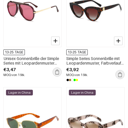
13-25 TAGE
13-25 TAGE
Unisex-Sonnenbrille der Simple
Simple Series Sonnenbrille mit
Series mit Leopardenmuster
Leopardenmuster, Farbverlauf
und Farbverlauf.
und Unisex-Design
€3,47
€3,92
MOQ von 1 Stk.
MOQ von 1 Stk.
Lager in China
Lager in China