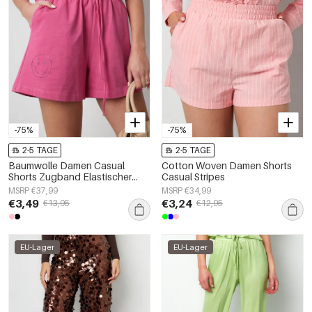
-75%
-75%
2-5 TAGE
2-5 TAGE
Baumwolle Damen Casual
Cotton Woven Damen Shorts
Shorts Zugband Elastischer
Casual Stripes
Bund
MSRP €37,99
MSRP €34,99
€3,49
€3,24
€13,95
€12,95
EU-Lager
EU-Lager