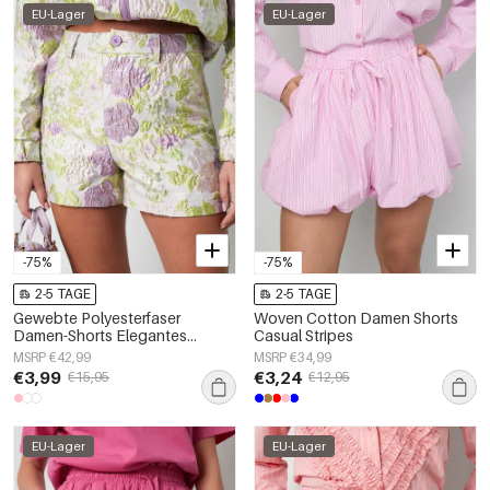
EU-Lager
EU-Lager
-75%
-75%
2-5 TAGE
2-5 TAGE
Gewebte Polyesterfaser
Woven Cotton Damen Shorts
Damen-Shorts Elegantes
Casual Stripes
Blumenmuster
MSRP €42,99
MSRP €34,99
€3,99
€3,24
€15,95
€12,95
EU-Lager
EU-Lager