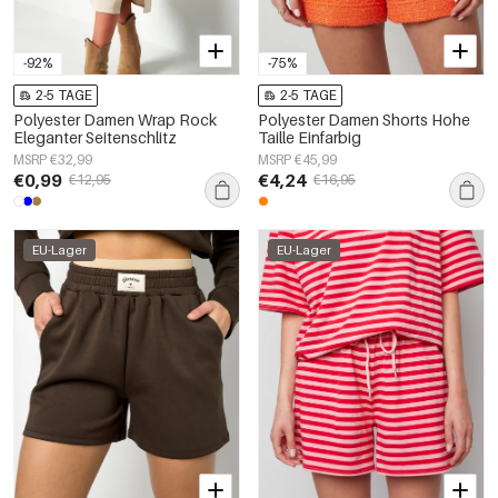
-92%
-75%
2-5 TAGE
2-5 TAGE
Polyester Damen Wrap Rock
Polyester Damen Shorts Hohe
Eleganter Seitenschlitz
Taille Einfarbig
MSRP €32,99
MSRP €45,99
€0,99
€4,24
€12,95
€16,95
EU-Lager
EU-Lager