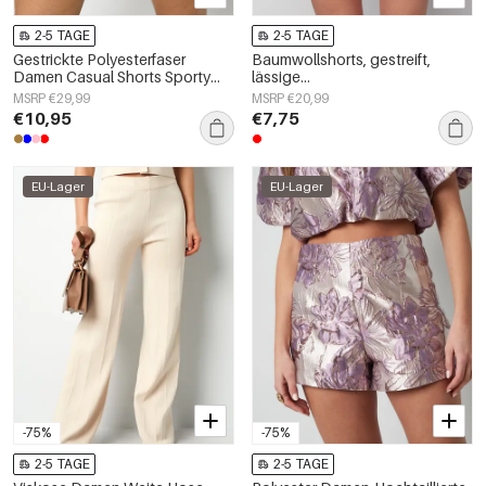
2-5 TAGE
2-5 TAGE
Gestrickte Polyesterfaser
Baumwollshorts, gestreift,
Damen Casual Shorts Sporty
lässige
Einfarbig
Frühlings-/Sommerkleidung
MSRP €29,99
MSRP €20,99
€10,95
€7,75
EU-Lager
EU-Lager
-75%
-75%
2-5 TAGE
2-5 TAGE