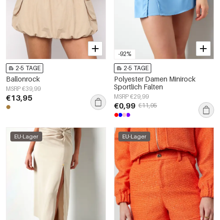
-92%
2-5 TAGE
2-5 TAGE
Ballonrock
Polyester Damen Minirock
Sportlich Falten
MSRP €39,99
€13,95
MSRP €29,99
€0,99
€11,95
EU-Lager
EU-Lager