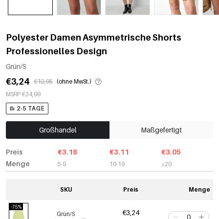
Polyester Damen Asymmetrische Shorts
Professionelles Design
Grün/S
€3,24
€12,95
(ohne MwSt.)
MSRP €34,99
2-5 TAGE
Großhandel
Maßgefertigt
Preis
€3.18
€3.11
€3.05
Menge
5-9
10-19
≥20
SKU
Preis
Menge
-75%
€3,24
Grün/S