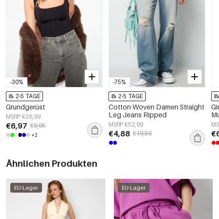
-30%
-75%
2-5 TAGE
2-5 TAGE
Grundgerüst
Cotton Woven Damen Straight
Gi
Leg Jeans Ripped
Mu
MSRP €26,99
€6,97
MSRP €52,99
MS
€9,95
€4,88
€
€19,50
+2
Ähnlichen Produkten
EU-Lager
EU-Lager