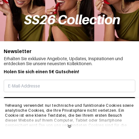
Newsletter
Erhalten Sie exklusive Angebote, Updates, Inspirationen und
entdecken Sie unsere neuesten Kollektionen.
Holen Sie sich einen 5€ Gutschein!
ABONNIEREN
Yehwang verwendet nur technische und funktionale Cookies sowie
analytische Cookies, die Ihre Privatsphäre nicht verletzen. Ein
Cookie ist eine kleine Textdatei, die bei Ihrem ersten Besuch
dieser Website auf Ihrem Computer, Tablet oder Smartphone
INFO
gespeichert wird.Die von uns verwendeten Cookies sind für die
technische Funktionalität der Website und Ihre
Benutzerfreundlichkeit notwendig. Sie ermöglichen es der