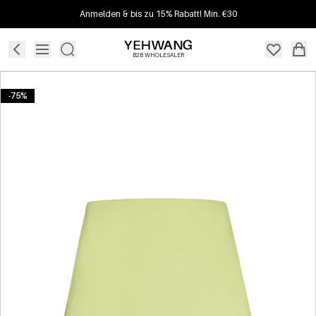
Anmelden & bis zu 15% Rabatt! Min. €30
B2B WHOLESALER
-75%