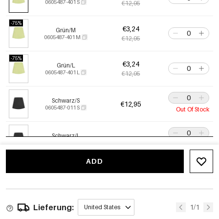
0605487-401 S
€12,95
-75%
€3,24
Grün/M
0605487-401 M
€12,95
-75%
€3,24
Grün/L
0605487-401 L
€12,95
Schwarz/S
€12,95
0605487-011 S
Out Of Stock
Schwarz/L
€12,95
0605487-011 L
Out Of Stock
ADD
-75%
€3,24
Rosa/S
0605487-331 S
€12,95
-75%
€3,24
Lieferung:
Rosa/M
1/1
United States
0605487-331 M
€12,95
Nur noch 8 übrig