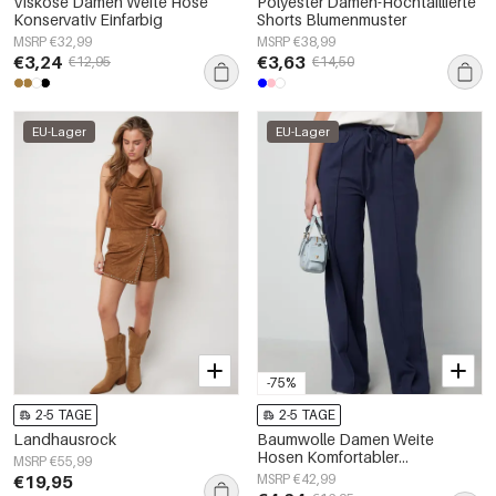
Viskose Damen Weite Hose
Polyester Damen-Hochtaillierte
Konservativ Einfarbig
Shorts Blumenmuster
MSRP €32,99
MSRP €38,99
€3,24
€3,63
€12,95
€14,50
EU-Lager
EU-Lager
-75%
2-5 TAGE
2-5 TAGE
Landhausrock
Baumwolle Damen Weite
Hosen Komfortabler
MSRP €55,99
Zugbandbund
€19,95
MSRP €42,99