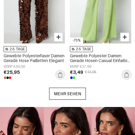
-75%
2-5 TAGE
2-5 TAGE
Gewebte Polyesterfaser Damen
Gewebte Polyester Damen
Gerade Hose Pailletten Elegant
Gerade Hosen Casual Einfarbig
Frühling/Sommer
MSRP €69,99
MSRP €37,99
€25,95
€3,49
€13,95
MEHR SEHEN