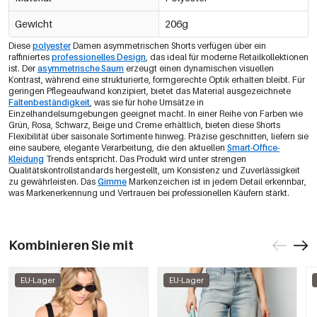
Gewicht
206g
Diese
polyester
Damen asymmetrischen Shorts verfügen über ein
raffiniertes
professionelles Design
, das ideal für moderne Retailkollektionen
ist. Der
asymmetrische Saum
erzeugt einen dynamischen visuellen
Kontrast, während eine strukturierte, formgerechte Optik erhalten bleibt. Für
geringen Pflegeaufwand konzipiert, bietet das Material ausgezeichnete
Faltenbeständigkeit
, was sie für hohe Umsätze in
Einzelhandelsumgebungen geeignet macht. In einer Reihe von Farben wie
Grün, Rosa, Schwarz, Beige und Creme erhältlich, bieten diese Shorts
Flexibilität über saisonale Sortimente hinweg. Präzise geschnitten, liefern sie
eine saubere, elegante Verarbeitung, die den aktuellen
Smart-Office-
Kleidung
Trends entspricht. Das Produkt wird unter strengen
Qualitätskontrollstandards hergestellt, um Konsistenz und Zuverlässigkeit
zu gewährleisten. Das
Gimme
Markenzeichen ist in jedem Detail erkennbar,
was Markenerkennung und Vertrauen bei professionellen Käufern stärkt.
Kombinieren Sie mit
EU-Lager
EU-Lager