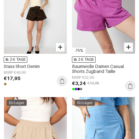
-75%
2-5 TAGE
2-5 TAGE
Stass Short Denim
Baumwolle Damen Casual
Shorts Zugband Taille
MSRP €49,99
€17,95
MSRP €32,99
€3,24
€12,95
EU-Lager
EU-Lager