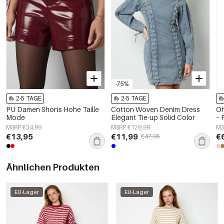
-75%
2-5 TAGE
2-5 TAGE
PU Damen Shorts Hohe Taille
Cotton Woven Denim Dress
Oh
Mode
Elegant Tie-up Solid Color
– 
MSRP €34,99
MSRP €129,99
MS
€13,95
€11,99
€
€47,95
Ähnlichen Produkten
EU-Lager
EU-Lager