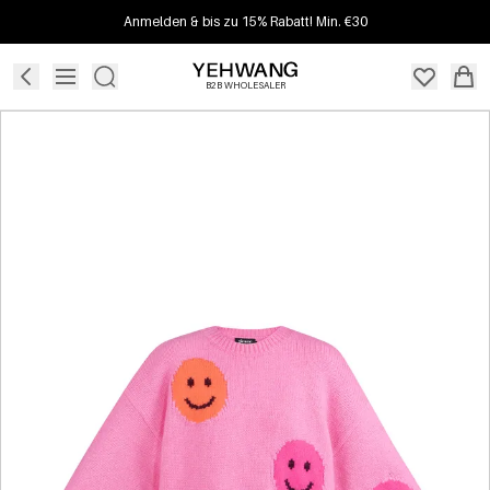
Anmelden & bis zu 15% Rabatt! Min. €30
B2B WHOLESALER