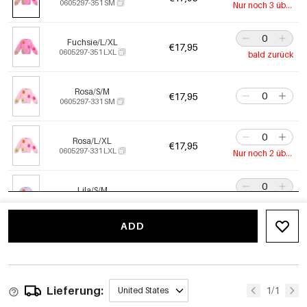
0605297-351 SM
Nur noch 3 übrig
Fuchsie/L/XL
€17,95
0605297-351 LXL
bald zurück
Rosa/S/M
€17,95
0605297-331 SM
Rosa/L/XL
€17,95
0605297-331 LXL
Nur noch 2 übrig
Lila/S/M
€17,95
0605297-601 SM
Out Of Stock
ADD
Lila/L/XL
€17,95
0605297-601 LXL
Out Of Stock
Lieferung:
1/1
United States