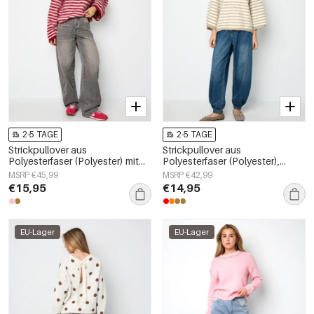
2-5 TAGE
2-5 TAGE
Strickpullover aus
Strickpullover aus
Polyesterfaser (Polyester) mit
Polyesterfaser (Polyester),
Streifen, Herbst-/Winterkleidung
gestreift, lässige
MSRP €45,99
MSRP €42,99
Herbst-/Winterkleidung
€15,95
€14,95
EU-Lager
EU-Lager