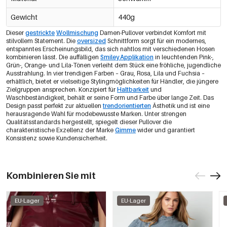
Gewicht
440g
Dieser
gestrickte
Wollmischung
Damen-Pullover verbindet Komfort mit
stilvollem Statement. Die
oversized
Schnittform sorgt für ein modernes,
entspanntes Erscheinungsbild, das sich nahtlos mit verschiedenen Hosen
kombinieren lässt. Die auffälligen
Smiley Applikation
in leuchtenden Pink-,
Grün-, Orange- und Lila-Tönen verleiht dem Stück eine fröhliche, jugendliche
Ausstrahlung. In vier trendigen Farben – Grau, Rosa, Lila und Fuchsia –
erhältlich, bietet er vielseitige Stylingmöglichkeiten für Händler, die jüngere
Zielgruppen ansprechen. Konzipiert für
Haltbarkeit
und
Waschbeständigkeit, behält er seine Form und Farbe über lange Zeit. Das
Design passt perfekt zur aktuellen
trendorientierten
Ästhetik und ist eine
herausragende Wahl für modebewusste Marken. Unter strengen
Qualitätsstandards hergestellt, spiegelt dieser Pullover die
charakteristische Exzellenz der Marke
Gimme
wider und garantiert
Konsistenz sowie Kundensicherheit.
Kombinieren Sie mit
EU-Lager
EU-Lager