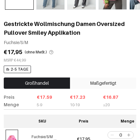
Gestrickte Wollmischung Damen Oversized
Pullover Smiley Applikation
Fuchsie/S/M
€17,95
(ohne MwSt.)
MSRP €44,99
2-5 TAGE
Großhandel
Maßgefertigt
Preis
€17.59
€17.23
€16.87
Menge
5-9
10-19
≥20
SKU
Preis
Menge
Fuchsie/S/M
€17,95