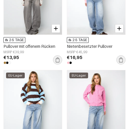
2-5 TAGE
2-5 TAGE
Pullover mit offenem Rücken
Nietenbesetzter Pullover
MSRP €39,99
MSRP €45,99
€13,95
€16,95
EU-Lager
EU-Lager