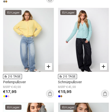
EU-Lager
EU-Lager
2-5 TAGE
2-5 TAGE
Perlenpullover
Schnürpullover
MSRP €49,99
MSRP €45,99
€17,95
€15,95
EU-Lager
EU-Lager