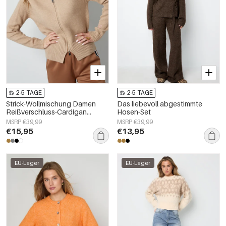
2-5 TAGE
2-5 TAGE
Strick-Wollmischung Damen
Das liebevoll abgestimmte
Reißverschluss-Cardigan
Hosen-Set
Kragen-Design
MSRP €39,99
MSRP €39,99
€15,95
€13,95
EU-Lager
EU-Lager