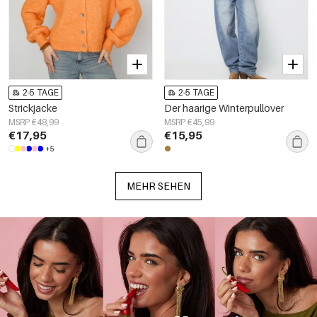
2-5 TAGE
2-5 TAGE
Strickjacke
Der haarige Winterpullover
MSRP €48,99
MSRP €45,99
€17,95
€15,95
+5
MEHR SEHEN