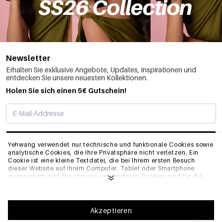
Newsletter
Erhalten Sie exklusive Angebote, Updates, Inspirationen und
entdecken Sie unsere neuesten Kollektionen.
Holen Sie sich einen 5€ Gutschein!
ABONNIEREN
Yehwang verwendet nur technische und funktionale Cookies sowie
analytische Cookies, die Ihre Privatsphäre nicht verletzen. Ein
Cookie ist eine kleine Textdatei, die bei Ihrem ersten Besuch
dieser Website auf Ihrem Computer, Tablet oder Smartphone
INFO
gespeichert wird.Die von uns verwendeten Cookies sind für die
technische Funktionalität der Website und Ihre
Benutzerfreundlichkeit notwendig. Sie ermöglichen es der
Website, ordnungsgemäß zu funktionieren und z.B. Ihre
ALLGEMEIN
bevorzugten Einstellungen zu speichern. Sie ermöglichen es uns
Akzeptieren
auch, unsere Website zu optimieren.Um sicherzustellen, dass Sie