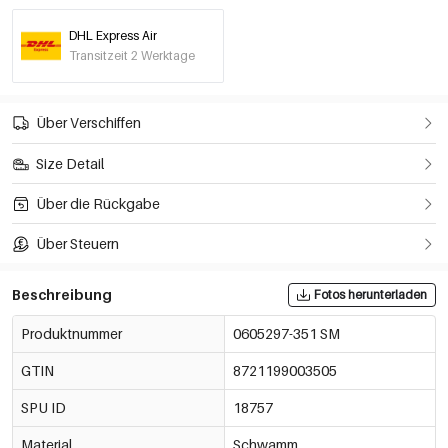
DHL Express Air
Transitzeit 2 Werktage
Über Verschiffen
Size Detail
Über die Rückgabe
Über Steuern
Beschreibung
Fotos herunterladen
Produktnummer
0605297-351 SM
GTIN
8721199003505
SPU ID
18757
Material
Schwamm