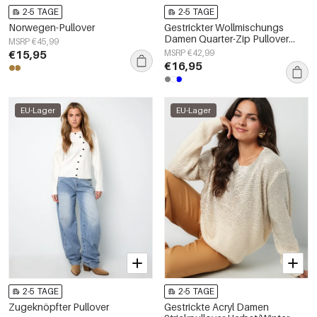
2-5 TAGE
2-5 TAGE
Norwegen-Pullover
Gestrickter Wollmischungs
Damen Quarter-Zip Pullover
MSRP €45,99
Grafisches Ärmeldesign
€15,95
MSRP €42,99
€16,95
EU-Lager
EU-Lager
2-5 TAGE
2-5 TAGE
Zugeknöpfter Pullover
Gestrickte Acryl Damen