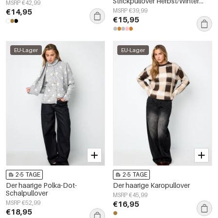
Strickpullover Herbst/Winter
MSRP €42,99
Farbkontrast
€14,95
MSRP €39,99
€15,95
EU-Lager
EU-Lager
2-5 TAGE
2-5 TAGE
Der haarige Polka-Dot-
Der haarige Karopullover
Schalpullover
MSRP €45,99
MSRP €52,99
€16,95
€18,95