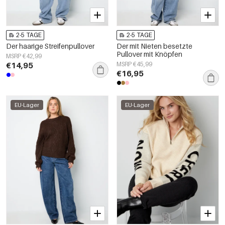
2-5 TAGE
2-5 TAGE
Der haarige Streifenpullover
Der mit Nieten besetzte
Pullover mit Knöpfen
MSRP €42,99
€14,95
MSRP €45,99
€16,95
EU-Lager
EU-Lager