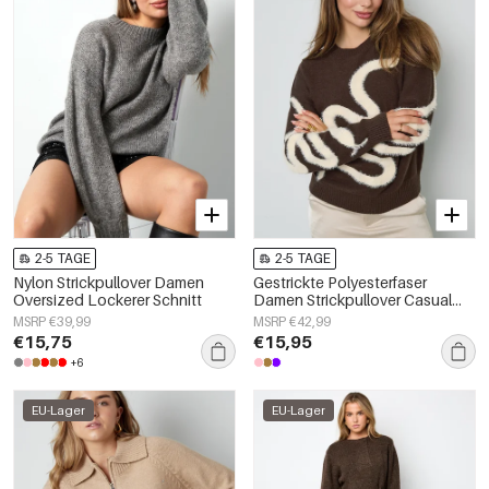
2-5 TAGE
2-5 TAGE
Nylon Strickpullover Damen
Gestrickte Polyesterfaser
Oversized Lockerer Schnitt
Damen Strickpullover Casual
Farbkontrast
MSRP €39,99
MSRP €42,99
€15,75
€15,95
+6
EU-Lager
EU-Lager