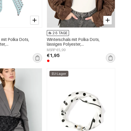
2-5 TAGE
mit Polka Dots,
Winterschals mit Polka Dots,
ter,
lässiges Polyester,
oires
Alltagsaccessoires
MSRP €5,99
€1,95
EU-Lager