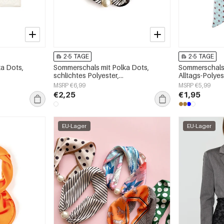
2-5 TAGE
2-5 TAGE
a Dots,
Sommerschals mit Polka Dots,
Sommerschals 
schlichtes Polyester,
Alltags-Polyes
Alltagsaccessoires
Alltagsaccess
MSRP €6,99
MSRP €5,99
€2,25
€1,95
EU-Lager
EU-Lager