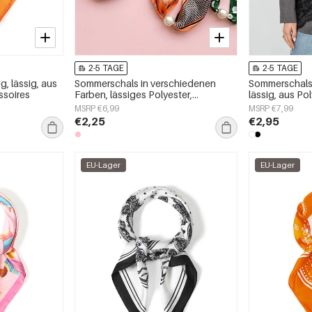
2-5 TAGE
2-5 TAGE
g, lässig, aus
Sommerschals in verschiedenen
Sommerschals
ssoires
Farben, lässiges Polyester,
lässig, aus Pol
Alltagsaccessoires
Alltagsaccess
MSRP €6,99
MSRP €7,99
€2,25
€2,95
EU-Lager
EU-Lager