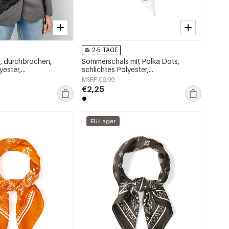
2-5 TAGE
, durchbrochen,
Sommerschals mit Polka Dots,
yester,
schlichtes Polyester,
oires
Alltagsaccessoires
MSRP €6,99
€2,25
EU-Lager