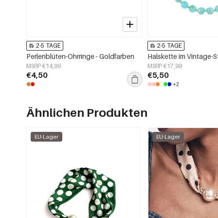
2-5 TAGE
2-5 TAGE
Perlenblüten-Ohrringe - Goldfarben
Halskette im Vintage-St
MSRP €14,99
MSRP €17,99
€4,50
€5,50
+2
Ähnlichen Produkten
EU-Lager
EU-Lager