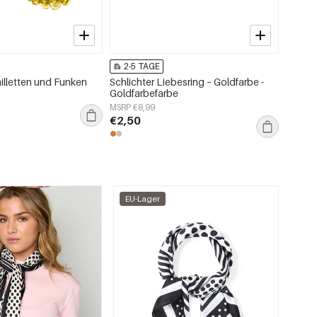
-94%
2-5 TAGE
2-5
ailletten und Funken
Schlichter Liebesring – Goldfarbe -
Puffy 
Goldfarbefarbe
Roség
MSRP €8,99
MSRP €
€2,50
€0,10
EU-Lager