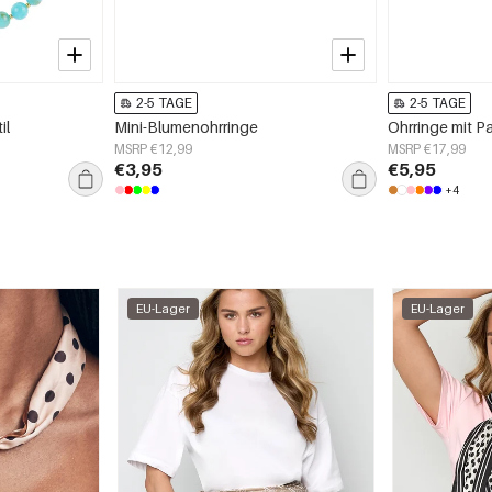
2-5 TAGE
2-5 TAGE
il
Mini-Blumenohrringe
Ohrringe mit P
MSRP €12,99
MSRP €17,99
€3,95
€5,95
+4
EU-Lager
EU-Lager