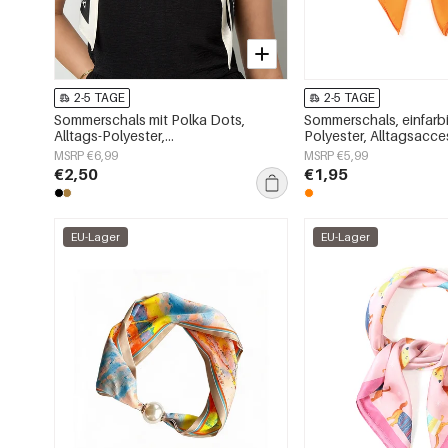
2-5 TAGE
2-5 TAGE
Sommerschals mit Polka Dots,
Sommerschals, einfarbi
Alltags-Polyester,
Polyester, Alltagsacce
Alltagsaccessoires
MSRP €6,99
MSRP €5,99
€2,50
€1,95
EU-Lager
EU-Lager