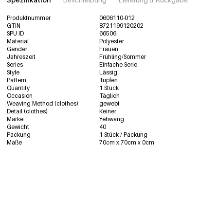
Produktnummer
0606110-012
GTIN
8721199120202
SPU ID
66506
Material
Polyester
Gender
Frauen
Jahreszeit
Frühling/Sommer
Series
Einfache Serie
Style
Lässig
Pattern
Tupfen
Quantity
1 Stück
Occasion
Täglich
Weaving Method (clothes)
gewebt
Detail (clothes)
Keiner
Marke
Yehwang
Gewicht
40
Packung
1 Stück / Packung
Maße
70cm x 70cm x 0cm