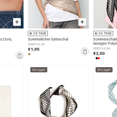
2-5 TAGE
2-5 TAGE
a Dots,
Sommerlicher Satinschal
Sommerschals 
lässiges Polye
MSRP €5,99
Alltagsaccess
€1,95
MSRP €6,99
€2,50
EU-Lager
EU-Lager