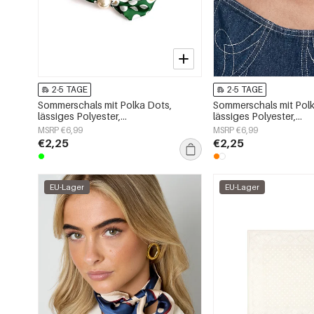
2-5 TAGE
2-5 TAGE
Sommerschals mit Polka Dots,
Sommerschals mit Polk
lässiges Polyester,
lässiges Polyester,
Alltagsaccessoires
Alltagsaccessoires
MSRP €6,99
MSRP €6,99
€2,25
€2,25
EU-Lager
EU-Lager