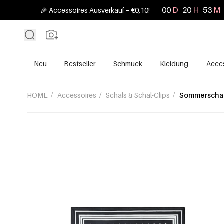
00
D
20
H
53
M
🎉 Accessoires Ausverkauf – €0,10!
Neu
Bestseller
Schmuck
Kleidung
Acces
HOME
/
Accessoires
/
Schals & Schal-Clips
/
Sommerscha