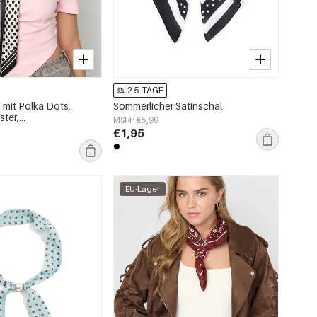
2-5 TAGE
mit Polka Dots,
Sommerlicher Satinschal
ster,
MSRP €5,99
oires
€1,95
EU-Lager