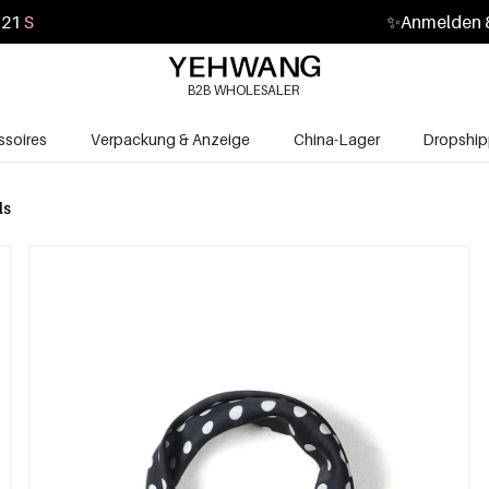
19
S
✨
Anmelden &
B2B WHOLESALER
soires
Verpackung & Anzeige
China-Lager
Dropship
ls