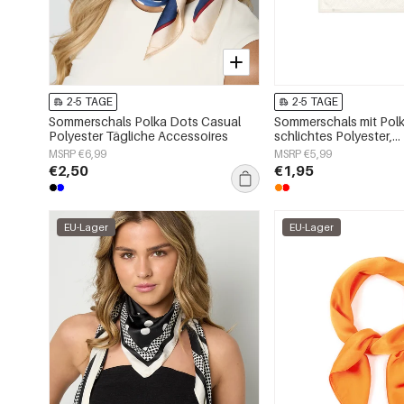
2-5 TAGE
2-5 TAGE
Sommerschals Polka Dots Casual
Sommerschals mit Polk
Polyester Tägliche Accessoires
schlichtes Polyester,
Alltagsaccessoires
MSRP €6,99
MSRP €5,99
€2,50
€1,95
EU-Lager
EU-Lager