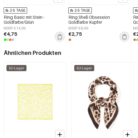
2-5 TAGE
2-5 TAGE
Ring Basic mit Stein -
Ring Shell Obsession
Ri
Goldfarbe/Grün
Goldfarbe Kupfer
Go
MSRP €14,99
MSRP €8,99
MS
€4,75
€2,75
€
Ähnlichen Produkten
EU-Lager
EU-Lager