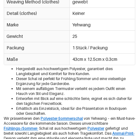
Weaving Method (clothes)
gewebt
Detail (clothes)
Keiner
Marke
Yehwang
Gewicht
25
Packung
1 Stück / Packung
Maße
43cm x 12.5cm x 0.3cm
Hergestellt aus hochwertigem Polyester, garantiert dies
Langlebigkeit und Komfort für Ihre Kunden.
Dieser Schal ist perfekt für Frühling/Sommer und eine vielseitige
Ergänzung für jede Garderobe.
Mit seinem auffälligen Tiermuster verleiht es jedem Outfit einen
Hauch von Stil und Eleganz.
Entworfen mit Blick auf eine schlichte Serie, eignet es sich daher für
den täglichen Freizeitlook.
Erhältlich als Einzelstück, ideal für die Präsentation in Boutiquen
oder Geschäften.
Wir präsentieren den
Polyester-Sommerschal
von Yehwang – ein Must-have-
Accessoire für die kommende Saison. Dieses unverzichtbare
Frühlings-/Sommer-
Schal ist aus hochwertigem
Polyester
gefertigt und
bietet sowohl Langlebigkeit als auch hohen Tragekomfort. Das
Animal-Print-
Design verleiht ihm eine stilvolle und elegante Note und macht ihn zu