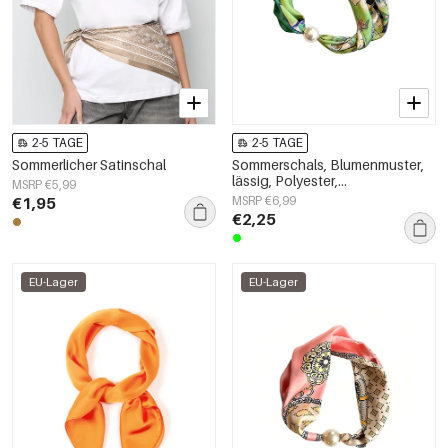
2-5 TAGE
2-5 TAGE
Sommerlicher Satinschal
Sommerschals, Blumenmuster,
lässig, Polyester,
MSRP €5,99
Alltagsaccessoires
€1,95
MSRP €6,99
€2,25
EU-Lager
EU-Lager