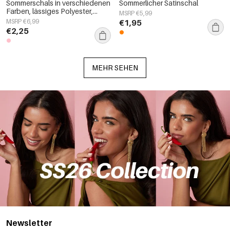
Sommerschals in verschiedenen
Sommerlicher Satinschal
Farben, lässiges Polyester,
MSRP €5,99
Alltagsaccessoires
MSRP €6,99
€1,95
€2,25
MEHR SEHEN
Newsletter