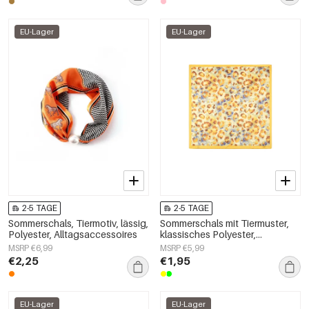
EU-Lager
EU-Lager
2-5 TAGE
2-5 TAGE
Sommerschals, Tiermotiv, lässig,
Sommerschals mit Tiermuster,
Polyester, Alltagsaccessoires
klassisches Polyester,
Alltagsaccessoires
MSRP €6,99
MSRP €5,99
€2,25
€1,95
EU-Lager
EU-Lager