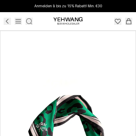
Anmelden & bis zu 15% Rabatt! Min. €30
B2B WHOLESALER