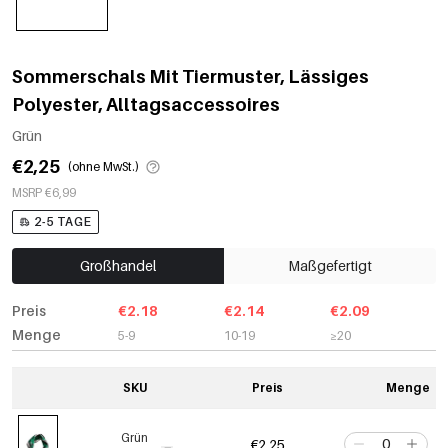
Sommerschals Mit Tiermuster, Lässiges
Polyester, Alltagsaccessoires
Grün
€2,25
(ohne MwSt.)
MSRP €6,99
2-5 TAGE
Großhandel
Maßgefertigt
Preis
€2.18
€2.14
€2.09
Menge
5-9
10-19
≥20
SKU
Preis
Menge
Grün
€2,25