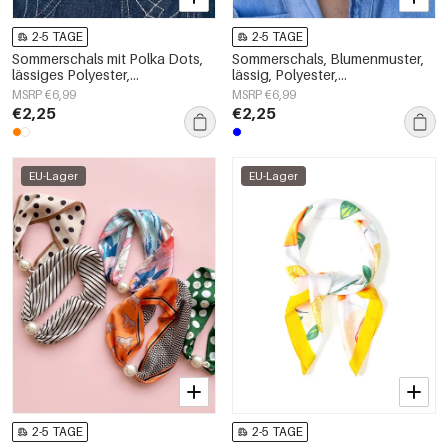
2-5 TAGE
2-5 TAGE
Sommerschals mit Polka Dots,
Sommerschals, Blumenmuster,
lässiges Polyester,
lässig, Polyester,
Alltagsaccessoires
Alltagsaccessoires
MSRP €6,99
MSRP €6,99
€2,25
€2,25
EU-Lager
EU-Lager
2-5 TAGE
2-5 TAGE