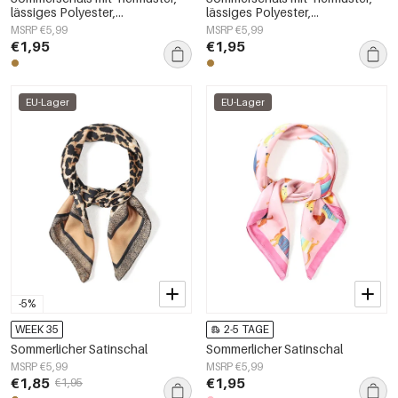
lässiges Polyester,
lässiges Polyester,
Alltagsaccessoires
Alltagsaccessoires
MSRP €5,99
MSRP €5,99
€1,95
€1,95
EU-Lager
EU-Lager
-5%
WEEK 35
2-5 TAGE
Sommerlicher Satinschal
Sommerlicher Satinschal
MSRP €5,99
MSRP €5,99
€1,85
€1,95
€1,95