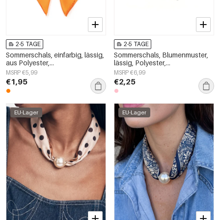
2-5 TAGE
2-5 TAGE
Sommerschals, einfarbig, lässig,
Sommerschals, Blumenmuster,
aus Polyester,
lässig, Polyester,
Alltagsaccessoires
Alltagsaccessoires
MSRP €5,99
MSRP €6,99
€1,95
€2,25
EU-Lager
EU-Lager