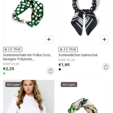
2-5 TAGE
2-5 TAGE
Sommerschals mit Polka Dots,
Sommerlicher Satinschal
lässiges Polyester,
MSRP €5,99
Alltagsaccessoires
MSRP €6,99
€1,95
€2,25
EU-Lager
EU-Lager