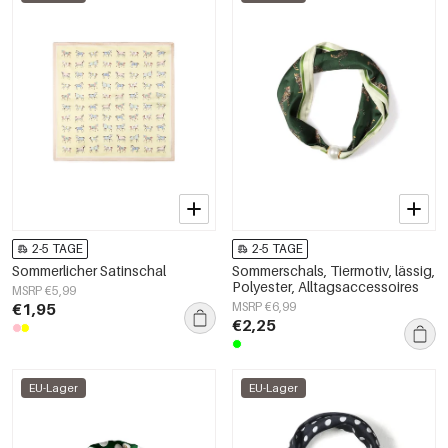
2-5 TAGE
2-5 TAGE
Sommerlicher Satinschal
Sommerschals, Tiermotiv, lässig,
Polyester, Alltagsaccessoires
MSRP €5,99
€1,95
MSRP €6,99
€2,25
EU-Lager
EU-Lager