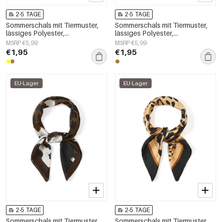
2-5 TAGE
2-5 TAGE
Sommerschals mit Tiermuster,
Sommerschals mit Tiermuster,
lässiges Polyester,
lässiges Polyester,
Alltagsaccessoires
Alltagsaccessoires
MSRP €5,99
MSRP €5,99
€1,95
€1,95
EU-Lager
EU-Lager
2-5 TAGE
2-5 TAGE
Sommerschals mit Tiermuster,
Sommerschals mit Tiermuster,