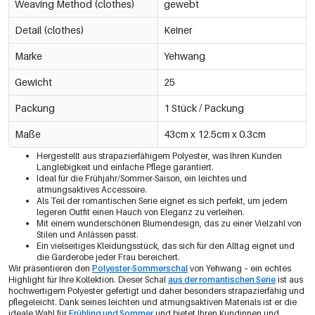
Weaving Method (clothes)
gewebt
Detail (clothes)
Keiner
Marke
Yehwang
Gewicht
25
Packung
1 Stück / Packung
Maße
43cm x 12.5cm x 0.3cm
Hergestellt aus strapazierfähigem Polyester, was Ihren Kunden
Langlebigkeit und einfache Pflege garantiert.
Ideal für die Frühjahr/Sommer-Saison, ein leichtes und
atmungsaktives Accessoire.
Als Teil der romantischen Serie eignet es sich perfekt, um jedem
legeren Outfit einen Hauch von Eleganz zu verleihen.
Mit einem wunderschönen Blumendesign, das zu einer Vielzahl von
Stilen und Anlässen passt.
Ein vielseitiges Kleidungsstück, das sich für den Alltag eignet und
die Garderobe jeder Frau bereichert.
Wir präsentieren den
Polyester-Sommerschal
von Yehwang – ein echtes
Highlight für Ihre Kollektion. Dieser Schal
aus der romantischen Serie
ist aus
hochwertigem Polyester gefertigt und daher besonders strapazierfähig und
pflegeleicht. Dank seines leichten und atmungsaktiven Materials ist er die
ideale Wahl für
Frühling und Sommer
und bietet Ihren Kundinnen und