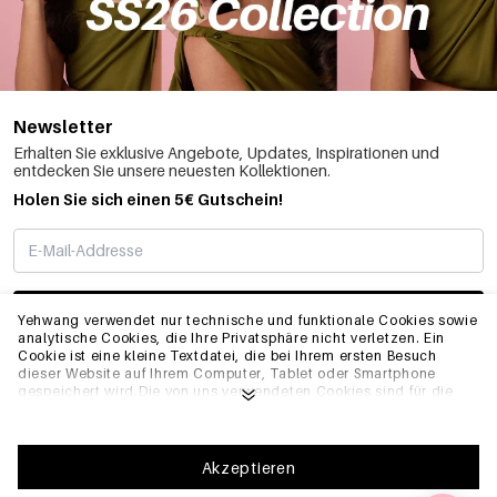
Newsletter
Erhalten Sie exklusive Angebote, Updates, Inspirationen und
entdecken Sie unsere neuesten Kollektionen.
Holen Sie sich einen 5€ Gutschein!
ABONNIEREN
Yehwang verwendet nur technische und funktionale Cookies sowie
analytische Cookies, die Ihre Privatsphäre nicht verletzen. Ein
Cookie ist eine kleine Textdatei, die bei Ihrem ersten Besuch
dieser Website auf Ihrem Computer, Tablet oder Smartphone
INFO
gespeichert wird.Die von uns verwendeten Cookies sind für die
technische Funktionalität der Website und Ihre
Benutzerfreundlichkeit notwendig. Sie ermöglichen es der
Website, ordnungsgemäß zu funktionieren und z.B. Ihre
ALLGEMEIN
bevorzugten Einstellungen zu speichern. Sie ermöglichen es uns
Akzeptieren
auch, unsere Website zu optimieren.Um sicherzustellen, dass Sie