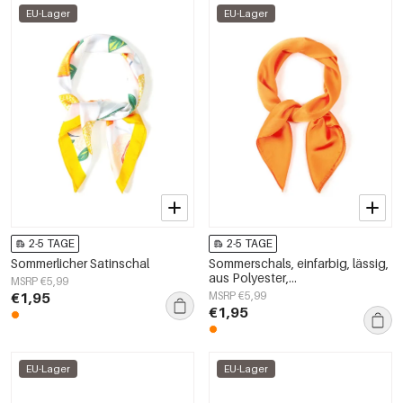
EU-Lager
EU-Lager
2-5 TAGE
2-5 TAGE
Sommerlicher Satinschal
Sommerschals, einfarbig, lässig,
aus Polyester,
MSRP €5,99
Alltagsaccessoires
€1,95
MSRP €5,99
€1,95
EU-Lager
EU-Lager