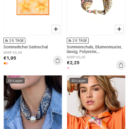
2-5 TAGE
2-5 TAGE
Sommerlicher Satinschal
Sommerschals, Blumenmuster,
lässig, Polyester,
MSRP €5,99
Alltagsaccessoires
€1,95
MSRP €6,99
€2,25
EU-Lager
EU-Lager