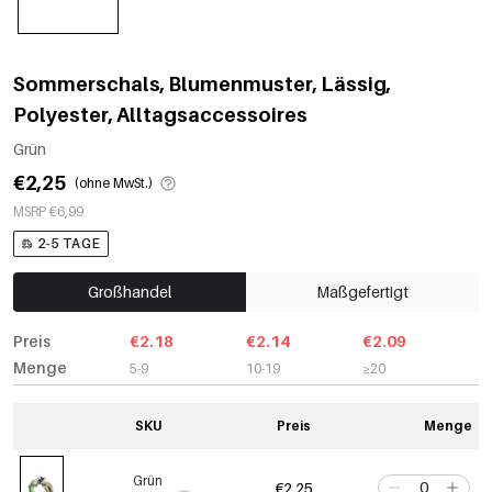
Sommerschals, Blumenmuster, Lässig,
Polyester, Alltagsaccessoires
Grün
€2,25
(ohne MwSt.)
MSRP €6,99
2-5 TAGE
Großhandel
Maßgefertigt
Preis
€2.18
€2.14
€2.09
Menge
5-9
10-19
≥20
SKU
Preis
Menge
Grün
€2,25