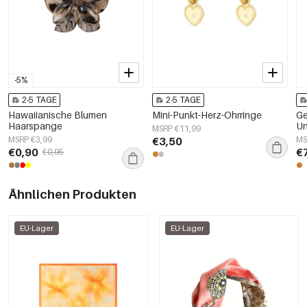
-5%
2-5 TAGE
2-5 TAGE
Hawaiianische Blumen
Mini-Punkt-Herz-Ohrringe
Ge
Haarspange
Un
MSRP €11,99
Ed
MSRP €3,99
€3,50
MS
€0,90
€
€0,95
Ähnlichen Produkten
EU-Lager
EU-Lager