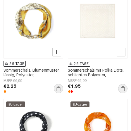
2-5 TAGE
2-5 TAGE
Sommerschals, Blumenmuster,
Sommerschals mit Polka Dots,
lässig, Polyester,
schlichtes Polyester,
Alltagsaccessoires
Alltagsaccessoires
MSRP €6,99
MSRP €5,99
€2,25
€1,95
EU-Lager
EU-Lager