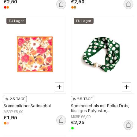
€2,50
€2,50
EU-Lager
EU-Lager
2-5 TAGE
2-5 TAGE
Sommerlicher Satinschal
Sommerschals mit Polka Dots,
lässiges Polyester,
MSRP €5,99
Alltagsaccessoires
€1,95
MSRP €6,99
€2,25