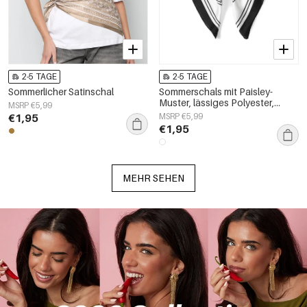
2-5 TAGE
2-5 TAGE
Sommerlicher Satinschal
Sommerschals mit Paisley-
Muster, lässiges Polyester,
MSRP €5,99
Alltagsaccessoires
€1,95
MSRP €5,99
€1,95
MEHR SEHEN