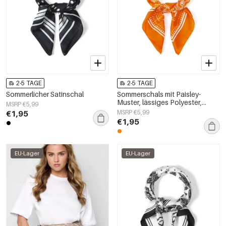
2-5 TAGE
2-5 TAGE
Sommerlicher Satinschal
Sommerschals mit Paisley-
Muster, lässiges Polyester,
MSRP €5,99
Alltagsaccessoires
€1,95
MSRP €5,99
€1,95
EU-Lager
EU-Lager