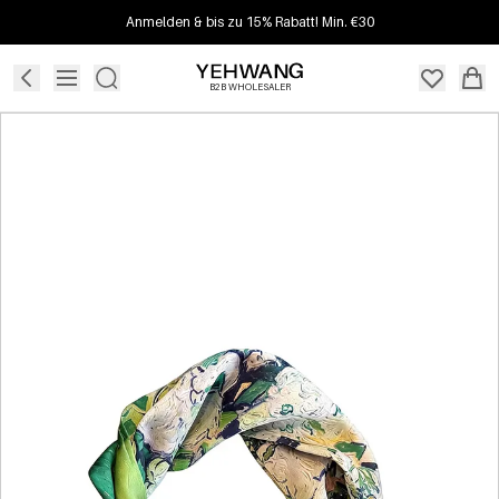
Anmelden & bis zu 15% Rabatt! Min. €30
B2B WHOLESALER