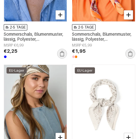
2-5 TAGE
2-5 TAGE
Sommerschals, Blumenmuster,
Sommerschals, Blumenmuster,
lässig, Polyester,
lässig, Polyester,
Alltagsaccessoires
Alltagsaccessoires
MSRP €6,99
MSRP €5,99
€2,25
€1,95
EU-Lager
EU-Lager