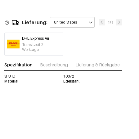
Lieferung:
1/1
United States
DHL Express Air
Transitzeit 2
Werktage
Spezifikation
Beschreibung
Lieferung & Rückgabe
Fotos
SPU ID
10072
Material
Edelstahl