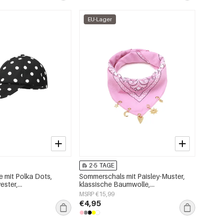
EU-Lager
2-5 TAGE
 mit Polka Dots,
Sommerschals mit Paisley-Muster,
ester,
klassische Baumwolle,
oire
Alltagsaccessoires
MSRP €15,99
€4,95