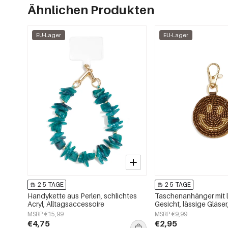
Ähnlichen Produkten
EU-Lager
EU-Lager
2-5 TAGE
2-5 TAGE
Handykette aus Perlen, schlichtes
Taschenanhänger mit 
Acryl, Alltagsaccessoire
Gesicht, lässige Gläser
Alltagsaccessoires
MSRP €15,99
MSRP €9,99
€4,75
€2,95