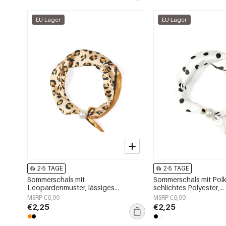
EU-Lager
EU-Lager
2-5 TAGE
2-5 TAGE
Sommerschals mit
Sommerschals mit Polk
Leopardenmuster, lässiges
schlichtes Polyester,
Polyester, Alltagsaccessoires
Alltagsaccessoires
MSRP €6,99
MSRP €6,99
€2,25
€2,25