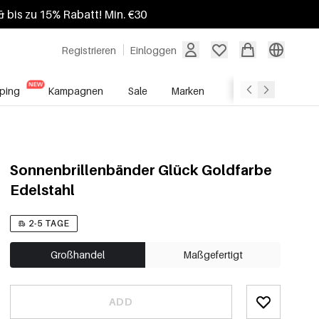
 bis zu 15% Rabatt! Min. €30
Registrieren
Einloggen
ping
Kampagnen
Sale
Marken
Grosshandelsdien
Sonnenbrillenbänder Glück Goldfarbe
Edelstahl
2-5 TAGE
Großhandel
Maßgefertigt
ADD