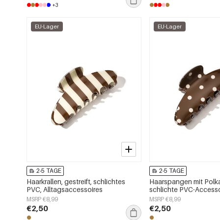
+3
EU-Lager
EU-Lager
2-5 TAGE
2-5 TAGE
Haarkrallen, gestreift, schlichtes
Haarspangen mit Polk
PVC, Alltagsaccessoires
schlichte PVC-Accesso
Alltag
MSRP €8,99
MSRP €8,99
€2,50
€2,50