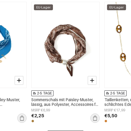
EU-Lager
EU-Lager
2-5 TAGE
2-5 TAGE
ley-Muster,
Sommerschals mit Paisley-Muster,
Taillenketten
lässig, aus Polyester, Accessoires für
schlichtes Ede
jeden Tag
Alltagsaccess
MSRP €6,99
MSRP €17,99
€2,25
€5,50