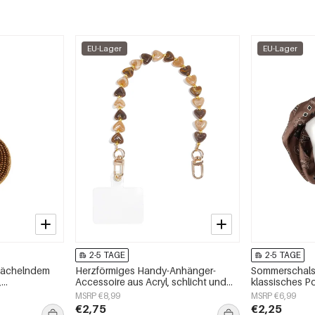
EU-Lager
EU-Lager
2-5 TAGE
2-5 TAGE
lächelndem
Herzförmiges Handy-Anhänger-
Sommerschals 
,
Accessoire aus Acryl, schlicht und
klassisches Po
alltagstauglich
Alltagsaccess
MSRP €8,99
MSRP €6,99
€2,75
€2,25