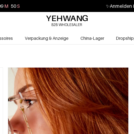
09
M
49
S
✨
Anmelden &
B2B WHOLESALER
soires
Verpackung & Anzeige
China-Lager
Dropship