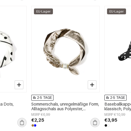
EU-Lager
EU-Lager
2-5 TAGE
2-5 TAGE
a Dots,
Sommerschals, unregelmäßige Form,
Baseballkappe
Alltagsschals aus Polyester,
klassisch, Poly
Accessoires für jeden Tag
Alltagsaccess
MSRP €6,99
MSRP €10,99
€2,25
€3,95