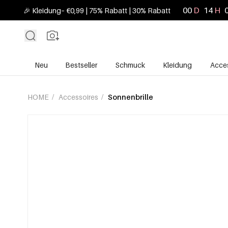
00
D
14
H
🎉 Kleidung– €0,99 | 75% Rabatt | 30% Rabatt
Neu
Bestseller
Schmuck
Kleidung
Acces
HOME
/
Accessoires
/
Sonnenbrille