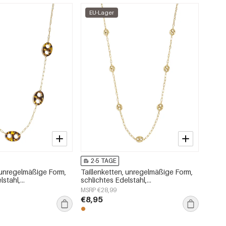
EU-Lager
2-5 TAGE
, unregelmäßige Form,
Taillenketten, unregelmäßige Form,
lstahl,
schlichtes Edelstahl,
oires
Alltagsaccessoires
MSRP €28,99
€8,95