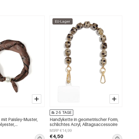
EU-Lager
2-5 TAGE
mit Paisley-Muster,
Handykette in geometrischer Form,
lyester,
schlichtes Acryl, Alltagsaccessoire
oires
MSRP €14,99
€4,50