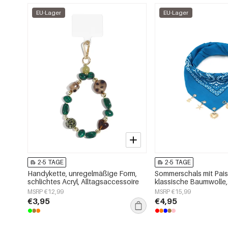
EU-Lager
EU-Lager
2-5 TAGE
2-5 TAGE
Handykette, unregelmäßige Form,
Sommerschals mit Pais
schlichtes Acryl, Alltagsaccessoire
klassische Baumwolle,
Alltagsaccessoires
MSRP €12,99
MSRP €15,99
€3,95
€4,95