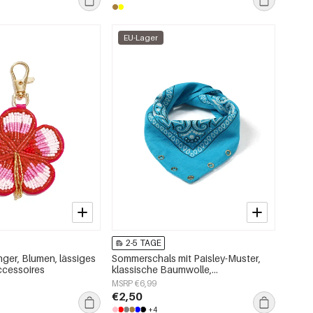
EU-Lager
2-5 TAGE
er, Blumen, lässiges
Sommerschals mit Paisley-Muster,
ccessoires
klassische Baumwolle,
Alltagsaccessoires
MSRP €6,99
€2,50
+4