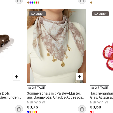
EU-Lager
EU-Lager
2-5 TAGE
2-5 TAGE
a Dots,
Sommerschals mit Paisley-Muster,
Taschenanhäng
ires für den
aus Baumwolle, Urlaubs-Accessoires
Glas, Alltagsa
für jeden Tag
MSRP €10,99
MSRP €11,99
€3,75
€3,50