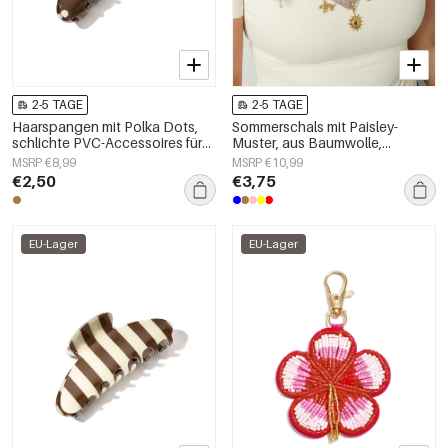
2-5 TAGE
2-5 TAGE
Haarspangen mit Polka Dots,
Sommerschals mit Paisley-
schlichte PVC-Accessoires für
Muster, aus Baumwolle,
den Alltag
Urlaubs-Accessoires für jeden
MSRP €8,99
MSRP €10,99
Tag
€2,50
€3,75
EU-Lager
EU-Lager