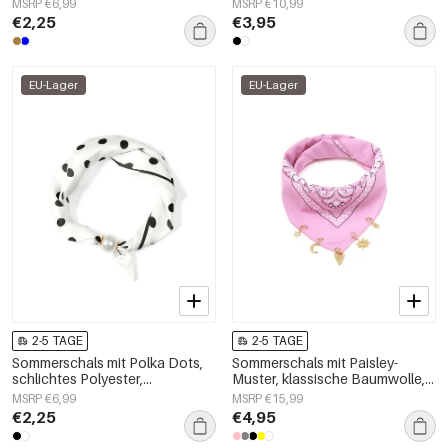
MSRP €6,99
MSRP €10,99
Tag
€2,25
€3,95
EU-Lager
EU-Lager
2-5 TAGE
2-5 TAGE
Sommerschals mit Polka Dots,
Sommerschals mit Paisley-
schlichtes Polyester,
Muster, klassische Baumwolle,
Alltagsaccessoires
Alltagsaccessoires
MSRP €6,99
MSRP €15,99
€2,25
€4,95