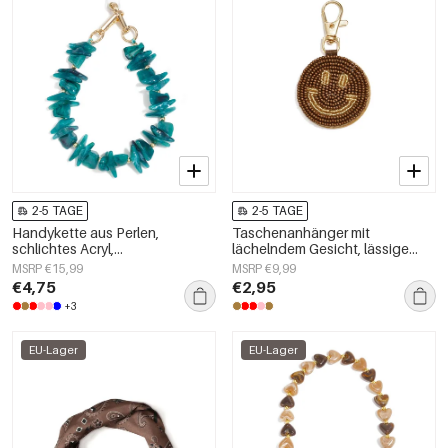
2-5 TAGE
2-5 TAGE
Handykette aus Perlen,
Taschenanhänger mit
schlichtes Acryl,
lächelndem Gesicht, lässige
Alltagsaccessoire
Gläser, Alltagsaccessoires
MSRP €15,99
MSRP €9,99
€4,75
€2,95
+3
EU-Lager
EU-Lager