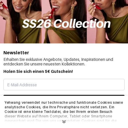
Newsletter
Erhalten Sie exklusive Angebote, Updates, Inspirationen und
entdecken Sie unsere neuesten Kollektionen.
Holen Sie sich einen 5€ Gutschein!
ABONNIEREN
Yehwang verwendet nur technische und funktionale Cookies sowie
analytische Cookies, die Ihre Privatsphäre nicht verletzen. Ein
Cookie ist eine kleine Textdatei, die bei Ihrem ersten Besuch
dieser Website auf Ihrem Computer, Tablet oder Smartphone
INFO
gespeichert wird.Die von uns verwendeten Cookies sind für die
technische Funktionalität der Website und Ihre