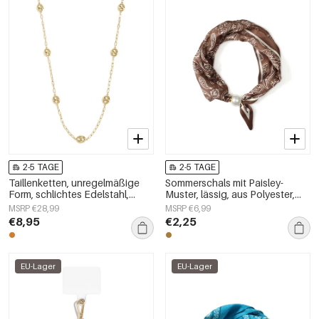
2-5 TAGE
2-5 TAGE
Taillenketten, unregelmäßige
Sommerschals mit Paisley-
Form, schlichtes Edelstahl,
Muster, lässig, aus Polyester,
Alltagsaccessoires
Accessoires für jeden Tag
MSRP €28,99
MSRP €6,99
€8,95
€2,25
EU-Lager
EU-Lager