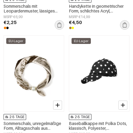
Sommerschals mit
Handykette in geometrischer
Leopardenmuster, lässiges
Form, schlichtes Acryl,
Polyester, Alltagsaccessoires
Alltagsaccessoire
MSRP €6,99
MSRP €14,99
€2,25
€4,50
EU-Lager
EU-Lager
2-5 TAGE
2-5 TAGE
Sommerschals, unregelmäßige
Baseballkappe mit Polka Dots,
Form, Alltagsschals aus
klassisch, Polyester,
Polyester, Accessoires für jeden
Alltagsaccessoire