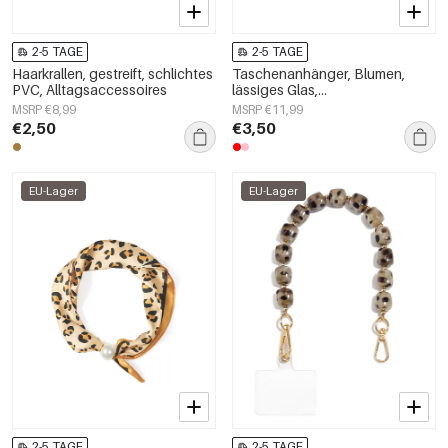
2-5 TAGE
2-5 TAGE
Haarkrallen, gestreift, schlichtes
Taschenanhänger, Blumen,
PVC, Alltagsaccessoires
lässiges Glas,
Alltagsaccessoires
MSRP €8,99
MSRP €11,99
€2,50
€3,50
EU-Lager
EU-Lager
2-5 TAGE
2-5 TAGE