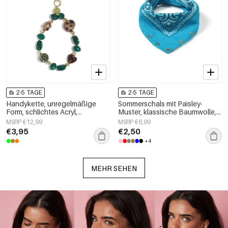
2-5 TAGE
2-5 TAGE
Handykette, unregelmäßige
Sommerschals mit Paisley-
Form, schlichtes Acryl,
Muster, klassische Baumwolle,
Alltagsaccessoire
Alltagsaccessoires
MSRP €12,99
MSRP €6,99
€3,95
€2,50
+4
MEHR SEHEN