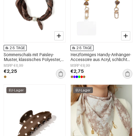
2-5 TAGE
2-5 TAGE
Sommerschals mit Paisley-
Herzförmiges Handy-Anhänger-
Muster, klassisches Polyester,
Accessoire aus Acryl, schlicht
Alltagsaccessoires
und alltagstauglich
MSRP €6,99
MSRP €8,99
€2,25
€2,75
EU-Lager
EU-Lager