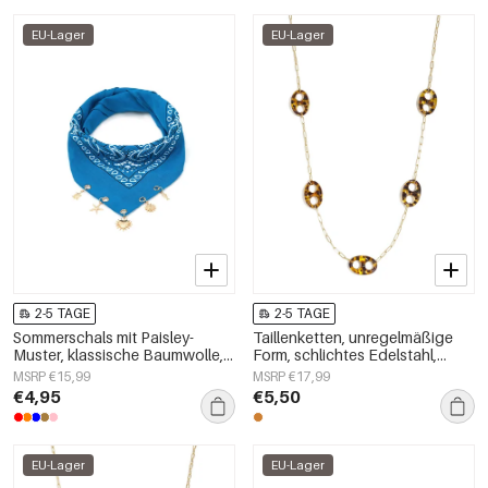
EU-Lager
EU-Lager
2-5 TAGE
2-5 TAGE
Sommerschals mit Paisley-
Taillenketten, unregelmäßige
Muster, klassische Baumwolle,
Form, schlichtes Edelstahl,
Alltagsaccessoires
Alltagsaccessoires
MSRP €15,99
MSRP €17,99
€4,95
€5,50
EU-Lager
EU-Lager