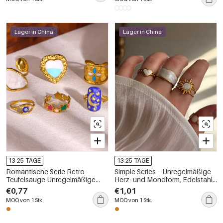
Lager in China
Lager in China
13-25 TAGE
13-25 TAGE
Romantische Serie Retro
Simple Series – Unregelmäßige
Teufelsauge Unregelmäßige
Herz- und Mondform, Edelstahl,
Sternform Edelstahl
wasserdicht, Goldfarbene
€0,77
€1,01
Wasserdicht Goldfarben
Statement-Ringe
MOQ von 1 Stk.
MOQ von 1 Stk.
Statement-Ringe