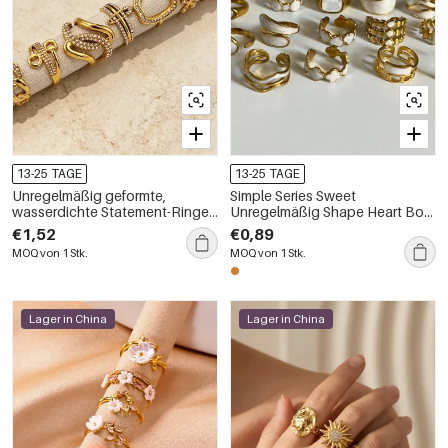
13-25 TAGE
13-25 TAGE
Unregelmäßig geformte,
Simple Series Sweet
wasserdichte Statement-Ringe
Unregelmäßig Shape Heart Bow
aus Edelstahl in Goldfarbe mit
Knot Edelstahl Wasserdichte
€1,52
€0,89
Strasssteinen
Statement-Ringe
MOQ von 1 Stk.
MOQ von 1 Stk.
Lager in China
Lager in China