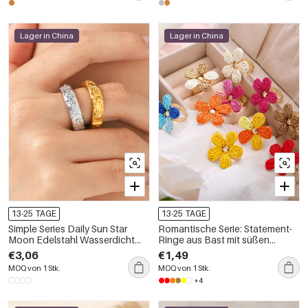
mit Zirkonia
Lager in China
Lager in China
13-25 TAGE
13-25 TAGE
Simple Series Daily Sun Star
Romantische Serie: Statement-
Moon Edelstahl Wasserdicht
Ringe aus Bast mit süßen
Goldfarbene Zirkon Statement
Blumen
€3,06
€1,49
Ringe
MOQ von 1 Stk.
MOQ von 1 Stk.
+4