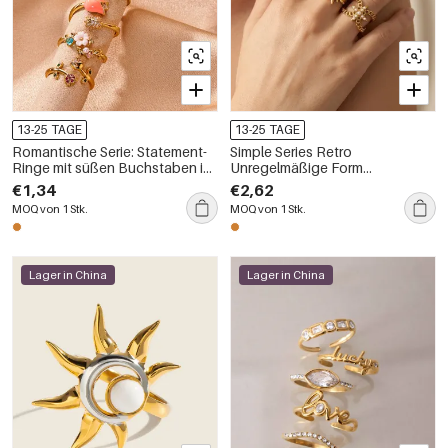
13-25 TAGE
13-25 TAGE
Romantische Serie: Statement-
Simple Series Retro
Ringe mit süßen Buchstaben in
Unregelmäßige Form
unregelmäßiger Form und
Sonnenring aus Edelstahl,
€1,34
€2,62
kupfergoldener Farbe.
wasserdicht, Goldfarbe
MOQ von 1 Stk.
MOQ von 1 Stk.
Lager in China
Lager in China