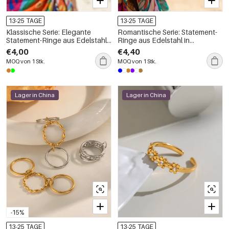
13-25 TAGE
13-25 TAGE
Klassische Serie: Elegante
Romantische Serie: Statement-
Statement-Ringe aus Edelstahl
Ringe aus Edelstahl in
in unregelmäßiger Form,
Goldfarbe mit herzförmigem
€4,00
€4,40
wasserdicht, goldfarben, mit
Twist-Design, wasserdicht
MOQ von 1 Stk.
MOQ von 1 Stk.
Naturstein.
Lager in China
Lager in China
-15%
13-25 TAGE
13-25 TAGE