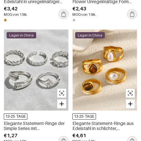
Edelstahl in unregelmäßiger
Flower Unregelmäßige Form
Form, wasserdicht, goldfarben,
Hammerschlagmuster Edelstahl
€3,42
€2,43
mit Glas
Wasserdicht Statement Ringe
MOQ von 1 Stk.
MOQ von 1 Stk.
Lager in China
Lager in China
13-25 TAGE
13-25 TAGE
Elegante Statement-Ringe der
Elegante Statement-Ringe aus
Simple Series mit
Edelstahl in schlichter,
unregelmäßiger Herz- und
unregelmäßiger Form –
€1,27
€4,61
Hammermuster, aus
wasserfest und goldfarben