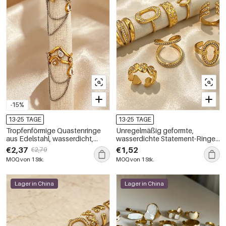
-15%
13-25 TAGE
13-25 TAGE
Tropfenförmige Quastenringe
Unregelmäßig geformte,
aus Edelstahl, wasserdicht,
wasserdichte Statement-Ringe
goldfarben, mit Zirkonia
aus Edelstahl in Goldfarbe mit
€2,37
€1,52
€2,79
Strasssteinen
MOQ von 1 Stk.
MOQ von 1 Stk.
Lager in China
Lager in China