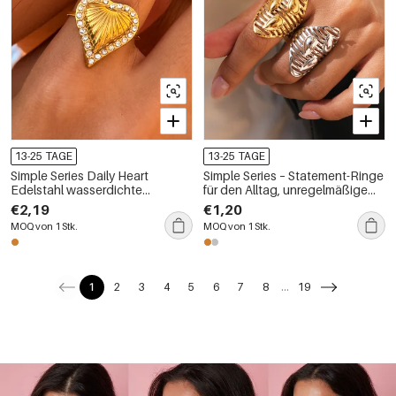
13-25 TAGE
13-25 TAGE
Simple Series Daily Heart
Simple Series – Statement-Ringe
Edelstahl wasserdichte
für den Alltag, unregelmäßige
goldfarbene Zirkon-Ring-Sets
Form, Edelstahl, wasserdicht,
€2,19
€1,20
goldfarben
MOQ von 1 Stk.
MOQ von 1 Stk.
1
2
3
4
5
6
7
8
...
19