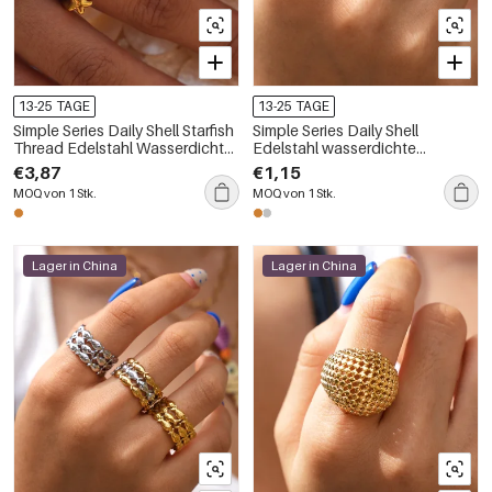
13-25 TAGE
13-25 TAGE
Simple Series Daily Shell Starfish
Simple Series Daily Shell
Thread Edelstahl Wasserdicht
Edelstahl wasserdichte
Goldfarbene Statement-Ringe
Statement-Ringe in Goldfarbe
€3,87
€1,15
MOQ von 1 Stk.
MOQ von 1 Stk.
Lager in China
Lager in China