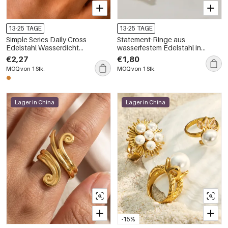
13-25 TAGE
13-25 TAGE
Simple Series Daily Cross
Statement-Ringe aus
Edelstahl Wasserdicht
wasserfestem Edelstahl in
Goldfarbene Zirkon Damen
Goldfarbe, blumenförmig
€2,27
€1,80
Statement Ringe
MOQ von 1 Stk.
MOQ von 1 Stk.
Lager in China
Lager in China
-15%