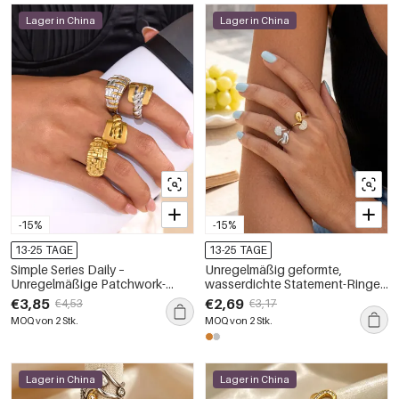
Lager in China
Lager in China
-15%
-15%
13-25 TAGE
13-25 TAGE
Simple Series Daily –
Unregelmäßig geformte,
Unregelmäßige Patchwork-
wasserdichte Statement-Ringe
Ringe aus wasserdichtem
aus Edelstahl in Goldfarbe mit
€3,85
€2,69
€4,53
€3,17
Edelstahl für Damen
Strasssteinen
MOQ von 2 Stk.
MOQ von 2 Stk.
Lager in China
Lager in China