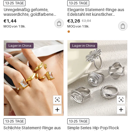
13-25 TAGE
13-25 TAGE
Unregelmäßig geformte,
Elegante Statement-Ringe aus
wasserdichte, goldfarbene
Edelstahl mit künstlicher
Ringe aus Edelstahl im
Perlenblume, wasserfest,
€1,44
€3,26
€3,84
minimalistischen Stil
goldfarben
MOQ von 1 Stk.
MOQ von 1 Stk.
Lager in China
Lager in China
13-25 TAGE
13-25 TAGE
Schlichte Statement-Ringe aus
Simple Series Hip-Pop/Rock