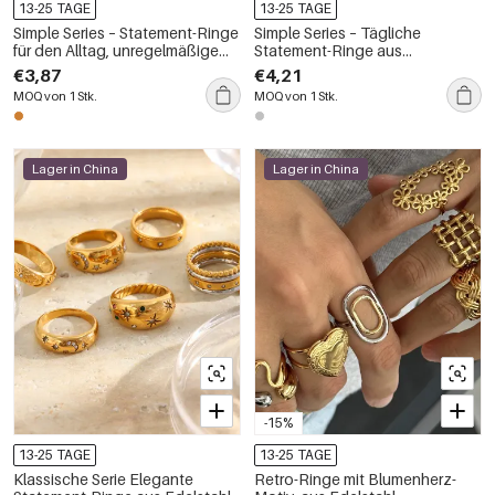
13-25 TAGE
13-25 TAGE
Simple Series – Statement-Ringe
Simple Series – Tägliche
für den Alltag, unregelmäßige
Statement-Ringe aus
Form, Edelstahl, wasserdicht,
wasserfestem Edelstahl mit
€3,87
€4,21
goldfarben
Tiermotiven in Goldfarbe
MOQ von 1 Stk.
MOQ von 1 Stk.
Lager in China
Lager in China
-15%
13-25 TAGE
13-25 TAGE
Klassische Serie Elegante
Retro-Ringe mit Blumenherz-