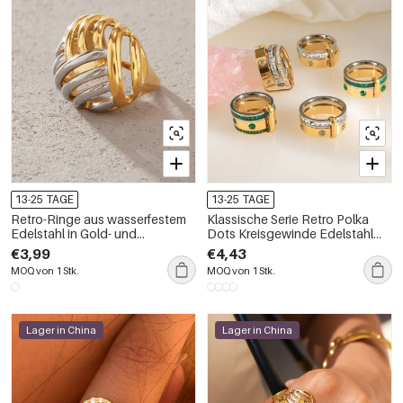
13-25 TAGE
13-25 TAGE
Retro-Ringe aus wasserfestem
Klassische Serie Retro Polka
Edelstahl in Gold- und
Dots Kreisgewinde Edelstahl
Silbertönen mit hohlen Mustern
Wasserdicht Goldfarben Zirkon
€3,99
€4,43
Statement Ringe
MOQ von 1 Stk.
MOQ von 1 Stk.
Lager in China
Lager in China