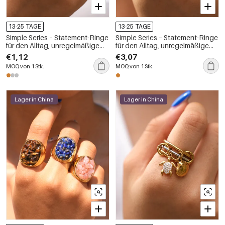
13-25 TAGE
13-25 TAGE
Simple Series – Statement-Ringe
Simple Series – Statement-Ringe
für den Alltag, unregelmäßige
für den Alltag, unregelmäßige
Form, Edelstahl, wasserdicht,
Form, Edelstahl, wasserdicht,
€1,12
€3,07
goldfarben
goldfarben
MOQ von 1 Stk.
MOQ von 1 Stk.
Lager in China
Lager in China