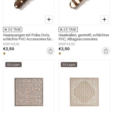
2-5 TAGE
2-5 TAGE
Haarspangen mit Polka Dots,
Haarkrallen, gestreift, schlichtes
schlichte PVC-Accessoires für
PVC, Alltagsaccessoires
den Alltag
MSRP €8,99
MSRP €8,99
€2,50
€2,50
EU-Lager
EU-Lager