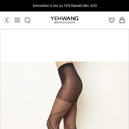
Anmelden & bis zu 15% Rabatt! Min. €30
B2B WHOLESALER