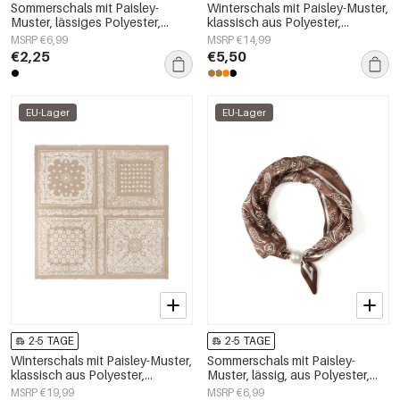
Sommerschals mit Paisley-
Winterschals mit Paisley-Muster,
Muster, lässiges Polyester,
klassisch aus Polyester,
Alltagsaccessoires
Alltagsaccessoires
MSRP €6,99
MSRP €14,99
€2,25
€5,50
EU-Lager
EU-Lager
2-5 TAGE
2-5 TAGE
Winterschals mit Paisley-Muster,
Sommerschals mit Paisley-
klassisch aus Polyester,
Muster, lässig, aus Polyester,
Alltagsaccessoires
Accessoires für jeden Tag
MSRP €19,99
MSRP €6,99