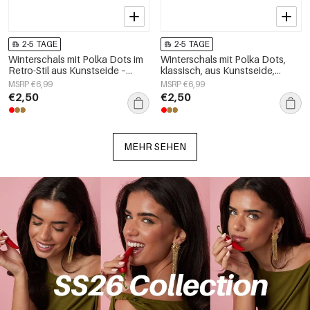
2-5 TAGE
2-5 TAGE
Winterschals mit Polka Dots im
Winterschals mit Polka Dots,
Retro-Stil aus Kunstseide –
klassisch, aus Kunstseide,
Accessoires für jeden Tag
Accessoires für jeden Tag
MSRP €6,99
MSRP €6,99
€2,50
€2,50
MEHR SEHEN