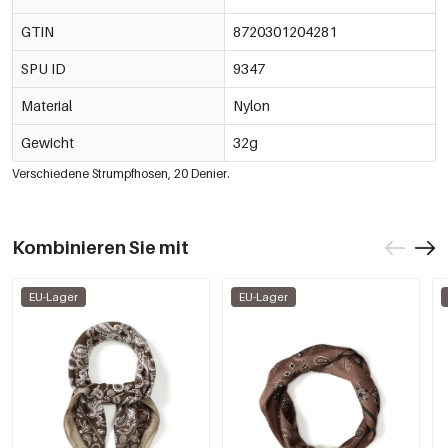
GTIN
8720301204281
SPU ID
9347
Material
Nylon
Gewicht
32g
Verschiedene Strumpfhosen, 20 Denier.
Kombinieren Sie mit
EU-Lager
EU-Lager