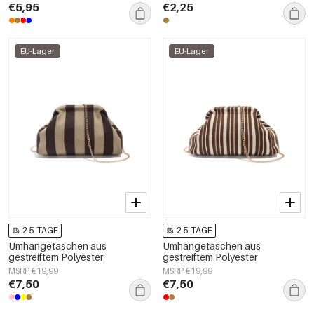
€5,95
€2,25
EU-Lager
EU-Lager
2-5 TAGE
2-5 TAGE
Umhängetaschen aus
Umhängetaschen aus
gestreiftem Polyester
gestreiftem Polyester
MSRP €19,99
MSRP €19,99
€7,50
€7,50