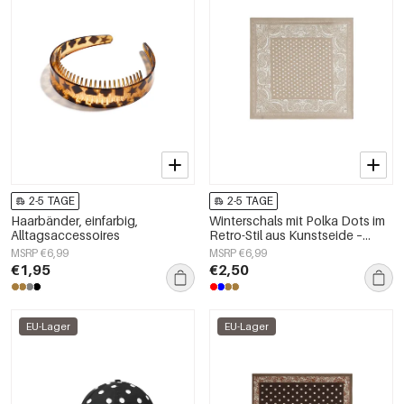
2-5 TAGE
2-5 TAGE
Haarbänder, einfarbig,
Winterschals mit Polka Dots im
Alltagsaccessoires
Retro-Stil aus Kunstseide –
Accessoires für jeden Tag
MSRP €6,99
MSRP €6,99
€1,95
€2,50
EU-Lager
EU-Lager