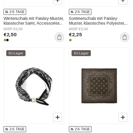
2-5 TAGE
2-5 TAGE
Winterschals mit Paisley-Muster,
Sommerschals mit Paisley-
klassischer Samt, Accessoires
Muster, klassisches Polyester,
für jeden Tag
Alltagsaccessoires
MSRP €6,99
MSRP €6,99
€2,50
€2,25
EU-Lager
EU-Lager
2-5 TAGE
2-5 TAGE