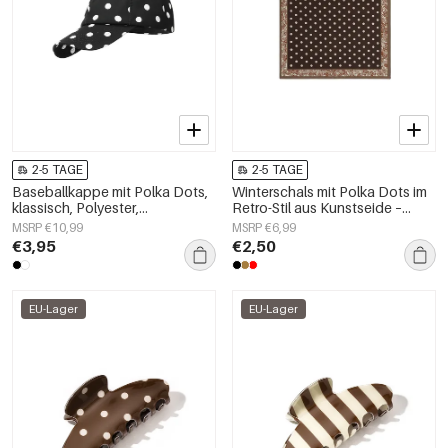
2-5 TAGE
2-5 TAGE
Baseballkappe mit Polka Dots,
Winterschals mit Polka Dots im
klassisch, Polyester,
Retro-Stil aus Kunstseide –
Alltagsaccessoire
Accessoires für jeden Tag
MSRP €10,99
MSRP €6,99
€3,95
€2,50
EU-Lager
EU-Lager