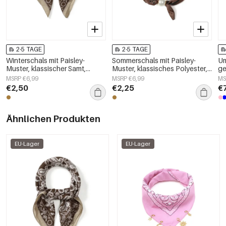
2-5 TAGE
2-5 TAGE
Winterschals mit Paisley-
Sommerschals mit Paisley-
Um
Muster, klassischer Samt,
Muster, klassisches Polyester,
ge
Accessoires für jeden Tag
Alltagsaccessoires
MSRP €6,99
MSRP €6,99
MS
€2,50
€2,25
€
Ähnlichen Produkten
EU-Lager
EU-Lager