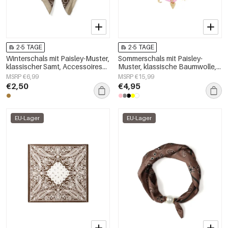
2-5 TAGE
2-5 TAGE
Winterschals mit Paisley-Muster,
Sommerschals mit Paisley-
klassischer Samt, Accessoires
Muster, klassische Baumwolle,
für jeden Tag
Alltagsaccessoires
MSRP €6,99
MSRP €15,99
€2,50
€4,95
EU-Lager
EU-Lager