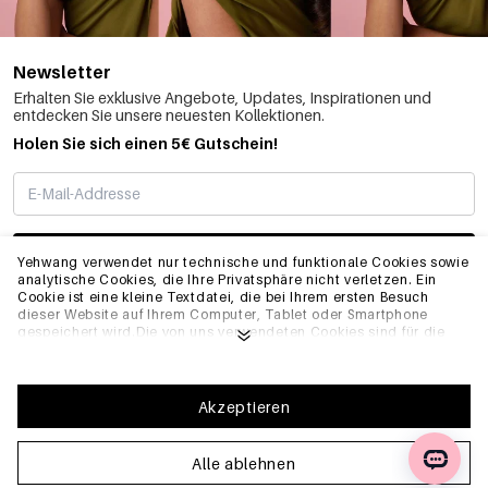
Newsletter
Erhalten Sie exklusive Angebote, Updates, Inspirationen und
entdecken Sie unsere neuesten Kollektionen.
Holen Sie sich einen 5€ Gutschein!
ABONNIEREN
Yehwang verwendet nur technische und funktionale Cookies sowie
analytische Cookies, die Ihre Privatsphäre nicht verletzen. Ein
Cookie ist eine kleine Textdatei, die bei Ihrem ersten Besuch
dieser Website auf Ihrem Computer, Tablet oder Smartphone
INFO
gespeichert wird.Die von uns verwendeten Cookies sind für die
technische Funktionalität der Website und Ihre
Benutzerfreundlichkeit notwendig. Sie ermöglichen es der
Website, ordnungsgemäß zu funktionieren und z.B. Ihre
ALLGEMEIN
bevorzugten Einstellungen zu speichern. Sie ermöglichen es uns
Akzeptieren
auch, unsere Website zu optimieren.Um sicherzustellen, dass Sie
eine gute Browsing- und Einkaufserfahrung auf Yehwang haben,
empfehlen wir Ihnen, unserer Sammlung und Verwendung von
Alle ablehnen
FAQ
Cookies zuzustimmen. Sie können sich von Cookies abmelden,