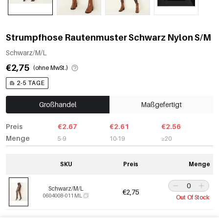
Strumpfhose Rautenmuster Schwarz Nylon S/M
Schwarz/M/L
€2,75
(ohne MwSt.)
2-5 TAGE
Großhandel
Maßgefertigt
Preis
€2.67
€2.61
€2.56
Menge
5-9
10-19
≥20
SKU
Preis
Menge
Schwarz/M/L
€2,75
0604008-011 ML
Out Of Stock