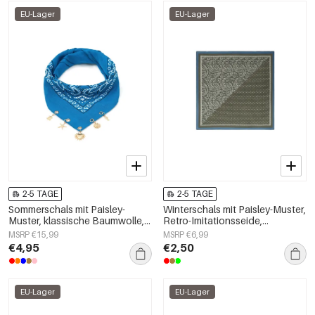
EU-Lager
EU-Lager
2-5 TAGE
2-5 TAGE
Sommerschals mit Paisley-
Winterschals mit Paisley-Muster,
Muster, klassische Baumwolle,
Retro-Imitationsseide,
Alltagsaccessoires
Alltagsaccessoires
MSRP €15,99
MSRP €6,99
€4,95
€2,50
EU-Lager
EU-Lager