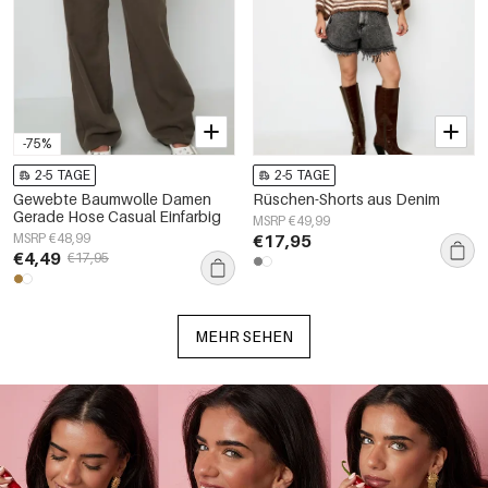
-75%
2-5 TAGE
2-5 TAGE
Gewebte Baumwolle Damen
Rüschen-Shorts aus Denim
Gerade Hose Casual Einfarbig
MSRP €49,99
MSRP €48,99
€17,95
€4,49
€17,95
MEHR SEHEN