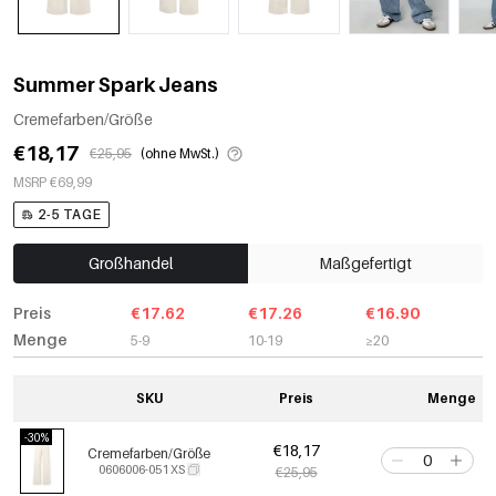
Summer Spark Jeans
Cremefarben/Größe
€18,17
€25,95
(ohne MwSt.)
MSRP €69,99
2-5 TAGE
Großhandel
Maßgefertigt
Preis
€17.62
€17.26
€16.90
Menge
5-9
10-19
≥20
SKU
Preis
Menge
-30%
€18,17
Cremefarben/Größe
0606006-051 XS
€25,95