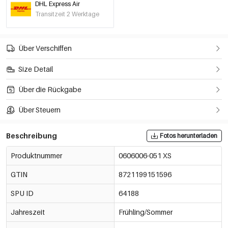
DHL Express Air
Hellblau/M
€25,95
Transitzeit 2 Werktage
0606006-271 M
Hellblau/L
Über Verschiffen
€25,95
0606006-271 L
Size Detail
Hellblau/XL
€25,95
Über die Rückgabe
0606006-271 XL
Über Steuern
Beschreibung
Fotos herunterladen
Produktnummer
0606006-051 XS
GTIN
8721199151596
SPU ID
64188
Jahreszeit
Frühling/Sommer