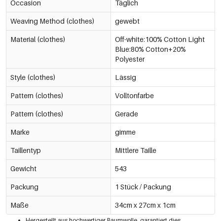
Occasion
Täglich
Weaving Method (clothes)
gewebt
Material (clothes)
Off-white:100% Cotton Light
Blue:80% Cotton+20%
Polyester
Style (clothes)
Lässig
Pattern (clothes)
Volltonfarbe
Pattern (clothes)
Gerade
Marke
gimme
Taillentyp
Mittlere Taille
Gewicht
543
Packung
1 Stück / Packung
Maße
34cm x 27cm x 1cm
Hergestellt aus hochwertiger Baumwolle, garantiert dies