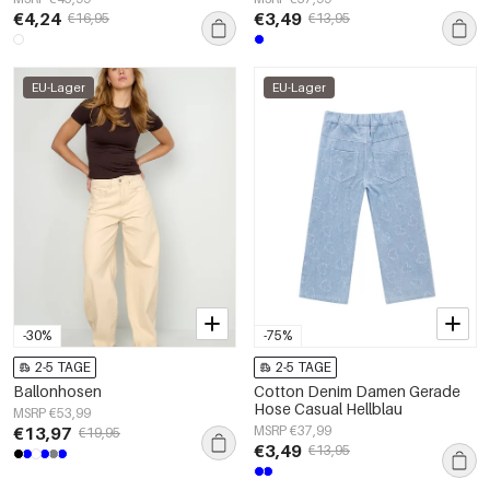
€4,24
€3,49
€16,95
€13,95
EU-Lager
EU-Lager
-30%
-75%
2-5 TAGE
2-5 TAGE
Ballonhosen
Cotton Denim Damen Gerade
Hose Casual Hellblau
MSRP €53,99
€13,97
MSRP €37,99
€19,95
€3,49
€13,95