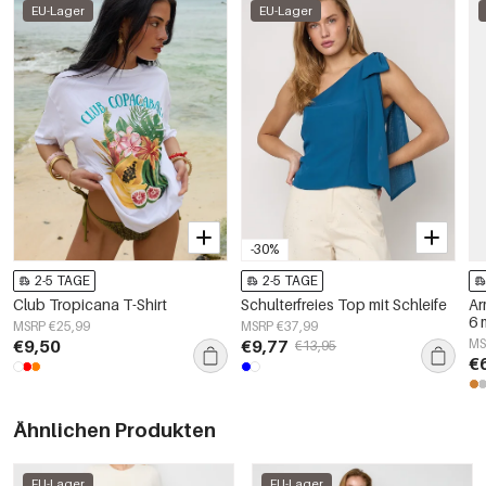
EU-Lager
EU-Lager
-30%
2-5 TAGE
2-5 TAGE
Club Tropicana T-Shirt
Schulterfreies Top mit Schleife
Ar
6
MSRP €25,99
MSRP €37,99
€9,50
€9,77
MS
€13,95
€
Ähnlichen Produkten
EU-Lager
EU-Lager