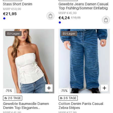
Stass Short Denim
Gewebte Jeans Damen Casual
Top Frühling/Sommer Einfarbig
MSRP €59,99
€21,95
MSRP €45,99
€4,24
€16,95
EU-Lager
EU-Lager
-75%
-75%
2-5 TAGE
2-5 TAGE
Gewebte Baumwolle Damen
Cotton Denim Pants Casual
Denim Top Elegantes
Zebra Stripes
Einfarbiges Frühling/Sommer
MSRP €45,99
MSRP €37,99