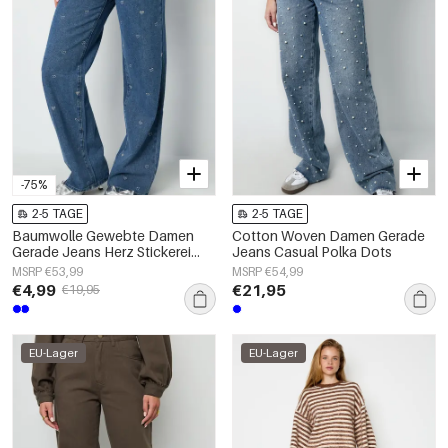
-75%
2-5 TAGE
2-5 TAGE
Baumwolle Gewebte Damen
Cotton Woven Damen Gerade
Gerade Jeans Herz Stickerei
Jeans Casual Polka Dots
Casual
MSRP €53,99
MSRP €54,99
€4,99
€21,95
€19,95
EU-Lager
EU-Lager