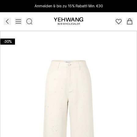
Anmelden & bis zu 15% Rabatt! Min. €30
B2B WHOLESALER
-30%