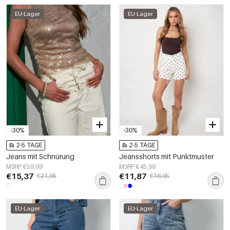
EU-Lager
EU-Lager
-30%
-30%
2-5 TAGE
2-5 TAGE
Jeans mit Schnürung
Jeansshorts mit Punktmuster
MSRP €59,99
MSRP €45,99
€15,37
€11,87
€21,95
€16,95
EU-Lager
EU-Lager