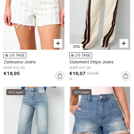
-30%
2-5 TAGE
2-5 TAGE
Zerrissene Jeans
Statement Stripe Jeans
MSRP €52,99
MSRP €61,99
€18,95
€16,07
€22,95
EU-Lager
EU-Lager