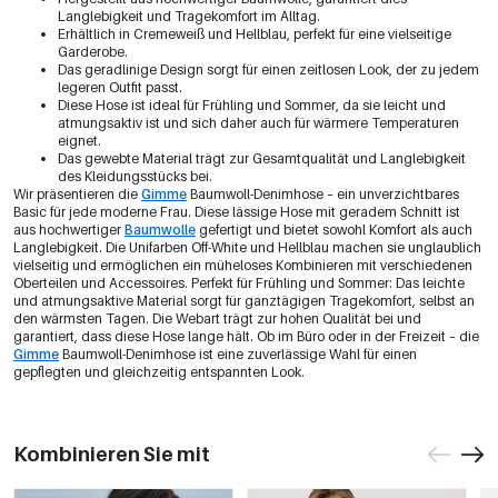
Langlebigkeit und Tragekomfort im Alltag.
Erhältlich in Cremeweiß und Hellblau, perfekt für eine vielseitige
Garderobe.
Das geradlinige Design sorgt für einen zeitlosen Look, der zu jedem
legeren Outfit passt.
Diese Hose ist ideal für Frühling und Sommer, da sie leicht und
atmungsaktiv ist und sich daher auch für wärmere Temperaturen
eignet.
Das gewebte Material trägt zur Gesamtqualität und Langlebigkeit
des Kleidungsstücks bei.
Wir präsentieren die
Gimme
Baumwoll-Denimhose – ein unverzichtbares
Basic für jede moderne Frau. Diese lässige Hose mit geradem Schnitt ist
aus hochwertiger
Baumwolle
gefertigt und bietet sowohl Komfort als auch
Langlebigkeit. Die Unifarben Off-White und Hellblau machen sie unglaublich
vielseitig und ermöglichen ein müheloses Kombinieren mit verschiedenen
Oberteilen und Accessoires. Perfekt für Frühling und Sommer: Das leichte
und atmungsaktive Material sorgt für ganztägigen Tragekomfort, selbst an
den wärmsten Tagen. Die Webart trägt zur hohen Qualität bei und
garantiert, dass diese Hose lange hält. Ob im Büro oder in der Freizeit – die
Gimme
Baumwoll-Denimhose ist eine zuverlässige Wahl für einen
gepflegten und gleichzeitig entspannten Look.
Kombinieren Sie mit