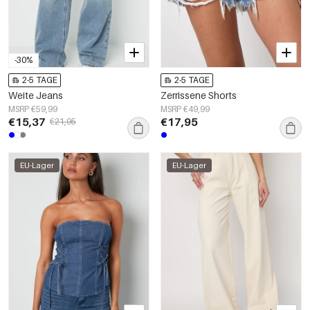
-30%
2-5 TAGE
2-5 TAGE
Weite Jeans
Zerrissene Shorts
MSRP €59,99
MSRP €49,99
€15,37
€17,95
€21,95
EU-Lager
EU-Lager