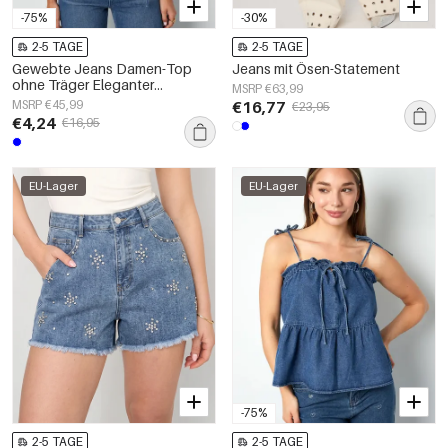
-75%
-30%
2-5 TAGE
2-5 TAGE
Gewebte Jeans Damen-Top
Jeans mit Ösen-Statement
ohne Träger Eleganter
MSRP €63,99
Einfarbiger Look
MSRP €45,99
€16,77
€23,95
Frühling/Sommer
€4,24
€16,95
EU-Lager
EU-Lager
-75%
2-5 TAGE
2-5 TAGE