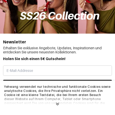
Newsletter
Erhalten Sie exklusive Angebote, Updates, Inspirationen und
entdecken Sie unsere neuesten Kollektionen.
Holen Sie sich einen 5€ Gutschein!
ABONNIEREN
Yehwang verwendet nur technische und funktionale Cookies sowie
analytische Cookies, die Ihre Privatsphäre nicht verletzen. Ein
Cookie ist eine kleine Textdatei, die bei Ihrem ersten Besuch
dieser Website auf Ihrem Computer, Tablet oder Smartphone
INFO
gespeichert wird.Die von uns verwendeten Cookies sind für die
technische Funktionalität der Website und Ihre
Benutzerfreundlichkeit notwendig. Sie ermöglichen es der