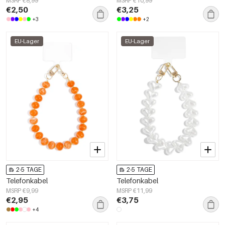
MSRP €8,99
MSRP €10,99
€2,50
€3,25
+3
+2
EU-Lager
EU-Lager
2-5 TAGE
2-5 TAGE
Telefonkabel
Telefonkabel
MSRP €9,99
MSRP €11,99
€2,95
€3,75
+4