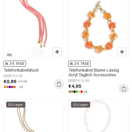
-9%
2-5 TAGE
2-5 TAGE
Telefonkabeldruck
Telefonkabel Blume Lässig
Acryl Täglich Accessoires
MSRP €2,99
€0,86
MSRP €15,99
€0,95
€4,95
+3
+5
EU-Lager
EU-Lager