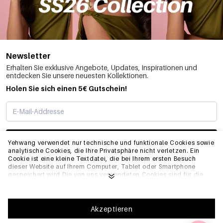
Newsletter
Erhalten Sie exklusive Angebote, Updates, Inspirationen und
entdecken Sie unsere neuesten Kollektionen.
Holen Sie sich einen 5€ Gutschein!
ABONNIEREN
Yehwang verwendet nur technische und funktionale Cookies sowie
analytische Cookies, die Ihre Privatsphäre nicht verletzen. Ein
Cookie ist eine kleine Textdatei, die bei Ihrem ersten Besuch
dieser Website auf Ihrem Computer, Tablet oder Smartphone
INFO
gespeichert wird.Die von uns verwendeten Cookies sind für die
technische Funktionalität der Website und Ihre
Benutzerfreundlichkeit notwendig. Sie ermöglichen es der
Website, ordnungsgemäß zu funktionieren und z.B. Ihre
ALLGEMEIN
bevorzugten Einstellungen zu speichern. Sie ermöglichen es uns
Akzeptieren
auch, unsere Website zu optimieren.Um sicherzustellen, dass Sie
eine gute Browsing- und Einkaufserfahrung auf Yehwang haben,