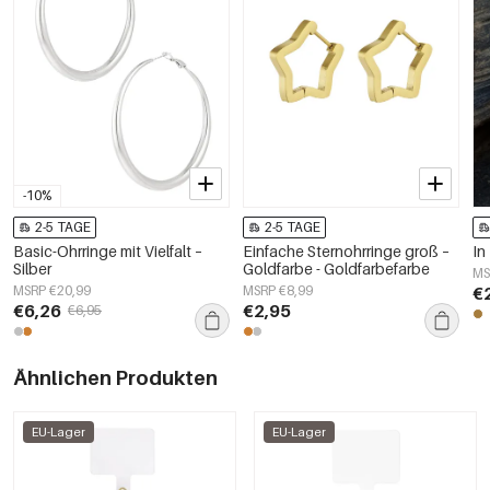
-10%
2-5 TAGE
2-5 TAGE
Basic-Ohrringe mit Vielfalt –
Einfache Sternohrringe groß –
In
Silber
Goldfarbe - Goldfarbefarbe
MS
MSRP €20,99
MSRP €8,99
€
€6,26
€2,95
€6,95
Ähnlichen Produkten
EU-Lager
EU-Lager