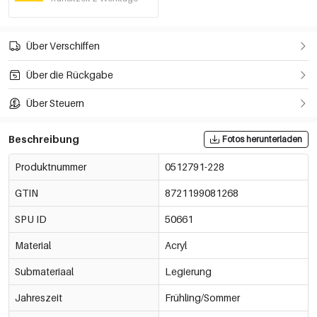
Über Verschiffen
Über die Rückgabe
Über Steuern
Beschreibung
Fotos herunterladen
Produktnummer
0512791-228
GTIN
8721199081268
SPU ID
50661
Material
Acryl
Submateriaal
Legierung
Jahreszeit
Frühling/Sommer