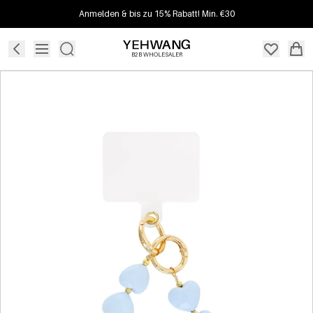
Anmelden & bis zu 15% Rabatt! Min. €30
B2B WHOLESALER