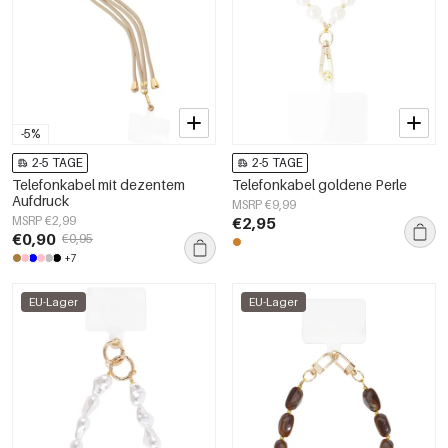
-5%
2-5 TAGE
2-5 TAGE
Telefonkabel mit dezentem
Telefonkabel goldene Perle
Aufdruck
MSRP €9,99
MSRP €2,99
€2,95
€0,90
€0,95
+7
EU-Lager
EU-Lager