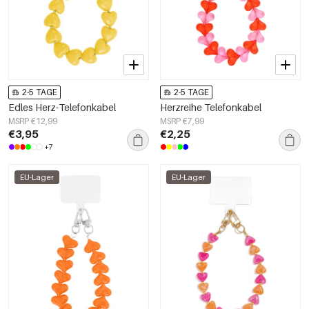
2-5 TAGE
2-5 TAGE
Edles Herz-Telefonkabel
Herzreihe Telefonkabel
MSRP €12,99
MSRP €7,99
€3,95
€2,25
+7
EU-Lager
EU-Lager