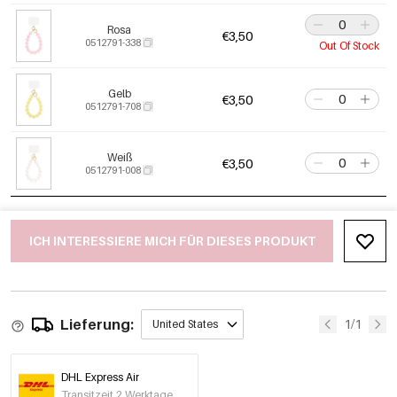
Rosa
€3,50
0512791-338
Out Of Stock
Gelb
€3,50
0512791-708
Weiß
€3,50
0512791-008
ICH INTERESSIERE MICH FÜR DIESES PRODUKT
Lieferung:
1/1
United States
DHL Express Air
Transitzeit 2 Werktage