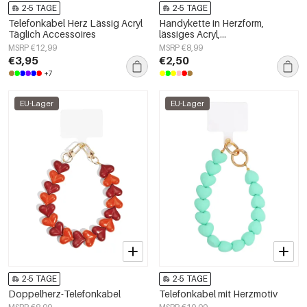
2-5 TAGE
2-5 TAGE
Telefonkabel Herz Lässig Acryl
Handykette in Herzform,
Täglich Accessoires
lässiges Acryl,
Alltagsaccessoire
MSRP €12,99
MSRP €8,99
€3,95
€2,50
+7
EU-Lager
EU-Lager
2-5 TAGE
2-5 TAGE
Doppelherz-Telefonkabel
Telefonkabel mit Herzmotiv