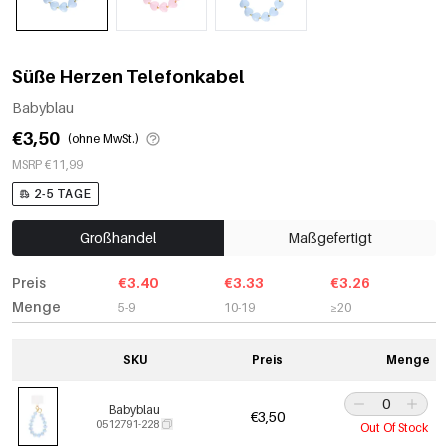
Süße Herzen Telefonkabel
Babyblau
€3,50
(ohne MwSt.)
MSRP €11,99
2-5 TAGE
Großhandel
Maßgefertigt
Preis
€3.40
€3.33
€3.26
Menge
5-9
10-19
≥20
SKU
Preis
Menge
Babyblau
€3,50
0512791-228
Out Of Stock