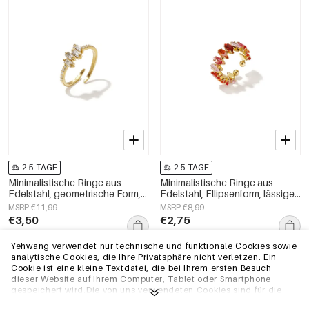
2-5 TAGE
2-5 TAGE
Minimalistische Ringe aus
Minimalistische Ringe aus
Edelstahl, geometrische Form,
Edelstahl, Ellipsenform, lässige
schlichte Alltags-Serie,
und schlichte Serie für Damen –
MSRP €11,99
MSRP €8,99
Damenschmuck
Schmuck für jeden Tag
€3,50
€2,75
Yehwang verwendet nur technische und funktionale Cookies sowie
analytische Cookies, die Ihre Privatsphäre nicht verletzen. Ein
EU-Lager
EU-Lager
Cookie ist eine kleine Textdatei, die bei Ihrem ersten Besuch
dieser Website auf Ihrem Computer, Tablet oder Smartphone
gespeichert wird.Die von uns verwendeten Cookies sind für die
technische Funktionalität der Website und Ihre