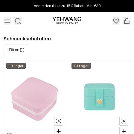
Anmelden & bis zu 15% Rabatt! Min. €30
B2B WHOLESALER
Schmuckschatullen
Filter
EU-Lager
EU-Lager