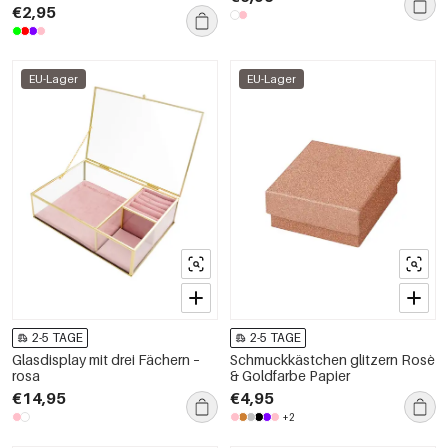
€2,95
EU-Lager
EU-Lager
2-5 TAGE
2-5 TAGE
Glasdisplay mit drei Fächern –
Schmuckkästchen glitzern Rosè
rosa
& Goldfarbe Papier
€14,95
€4,95
+2