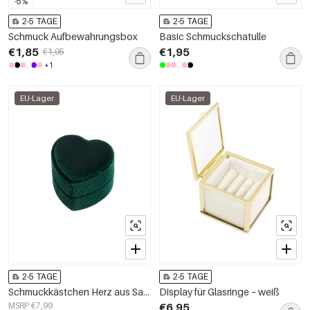
-5%
2-5 TAGE
2-5 TAGE
Schmuck Aufbewahrungsbox
Basic Schmuckschatulle
€1,85
€1,95
€1,95
+1
EU-Lager
EU-Lager
2-5 TAGE
2-5 TAGE
Schmuckkästchen Herz aus Samt – grün
Display für Glasringe – weiß
MSRP €7,99
€6,95