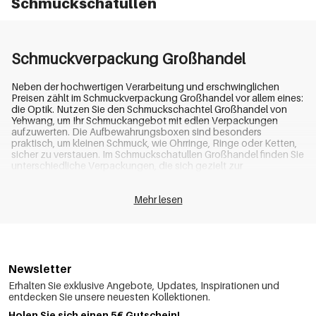
Schmuckschatullen
Schmuckverpackung Großhandel
Neben der hochwertigen Verarbeitung und erschwinglichen
Preisen zählt im Schmuckverpackung Großhandel vor allem eines:
die Optik. Nutzen Sie den Schmuckschachtel Großhandel von
Yehwang, um Ihr Schmuckangebot mit edlen Verpackungen
aufzuwerten. Die Aufbewahrungsboxen sind besonders
praktisch, um kleinen Schmuck, wie Ohrringe, Ringe oder Ketten,
sicher zu verstauen. Im Schmuckschatullen Großhandel finden Sie
unterschiedliche Verpackungen, die sich gezielt zur
Verkaufsförderung sowie zur Profilierung Ihres Angebots
einsetzen lassen. Des Weiteren erzeugen Sie mithilfe von
Mehr lesen
Schmuckschachteln
aus dem Großhandel einzigartige
Wiedererkennungseffekte, wodurch Sie Ihre Marken konkret auf
Ihre Zielgruppen zuschneiden können. Vertrauen Sie unserer
langjährigen Erfahrung im Schmuckschatullen Großhandel und
kommen Sie als Yehwang-Kunden in den Genuss zahlreicher
Vorteile.
Newsletter
Erhalten Sie exklusive Angebote, Updates, Inspirationen und
Individuelle Verpackungen im
entdecken Sie unsere neuesten Kollektionen.
Holen Sie sich einen 5€ Gutschein!