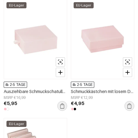
EU-Lager
EU-Lager
2-5 TAGE
2-5 TAGE
Ausziehbare Schmuckschatulle Rosa Papier
Schmuckkästchen mit losem Deckel Rosa Papier
MSRP €16,99
MSRP €12,99
€5,95
€4,95
EU-Lager