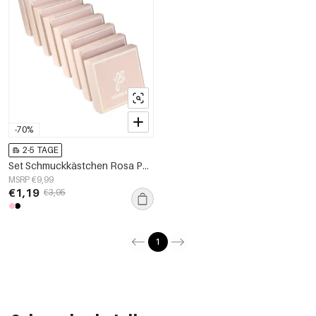
-70%
2-5 TAGE
Set Schmuckkästchen Rosa Papier
MSRP €9,99
€1,19
€3,95
1