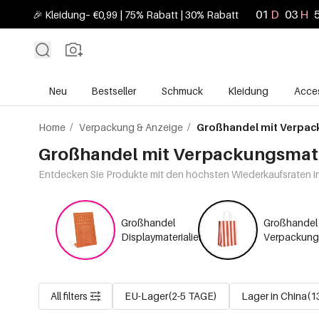
01
D
03
H
🎉 Kleidung– €0,99 | 75% Rabatt | 30% Rabatt
Neu
Bestseller
Schmuck
Kleidung
Acces
Home
/
Verpackung & Anzeige
/
Großhandel mit Verpac
Großhandel mit Verpackungsmate
Entdecken Sie Produkte mit den höchsten Wiederkaufsraten in 
Großhandel
Großhandel 
Displaymaterialien
Verpackungs
All filters
EU-Lager(2-5 TAGE)
Lager in China(