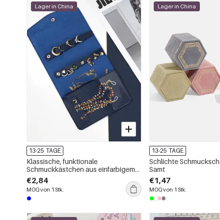
Lager in China
Lager in China
13-25 TAGE
13-25 TAGE
Klassische, funktionale
Schlichte Schmuckscha
Schmuckkästchen aus einfarbigem
Samt
PVC für Damen
€2,84
€1,47
MOQ von 1 Stk.
MOQ von 1 Stk.