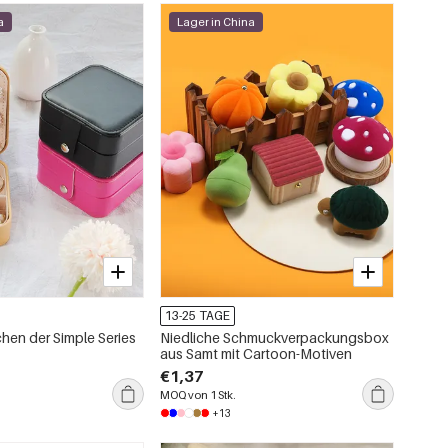
a
Lager in China
13-25 TAGE
en der Simple Series
Niedliche Schmuckverpackungsbox
aus Samt mit Cartoon-Motiven
€1,37
MOQ von 1 Stk.
+13