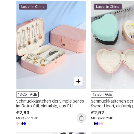
Lager in China
Lager in China
13-25 TAGE
13-25 TAGE
Schmuckkästchen der Simple Series
Schmuckkästchen der 
im Retro-Stil, einfarbig, aus PU
Sweet Heart, einfarbig
€2,80
€2,92
MOQ von 2 Stk.
MOQ von 2 Stk.