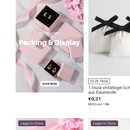
13-25 TAGE
1 Stück einfarbiger S
aus Baumwolle
€0,21
MOQ von 1 Stk.
Lager in China
Lager in China