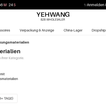
56
M
22
S
✨
Anmelden &
B2B WHOLESALER
soires
Verpackung & Anzeige
China-Lager
Dropship
kungsmaterialien
rialien
ihrer Kategorie.
mit
materialien
13+ TAGE)