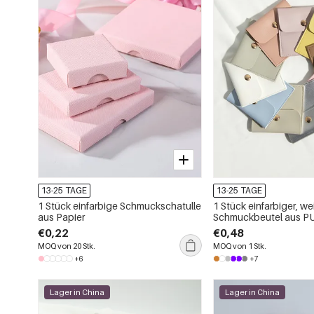
13-25 TAGE
13-25 TAGE
1 Stück einfarbige Schmuckschatulle
1 Stück einfarbiger, we
aus Papier
Schmuckbeutel aus PU
Klappdeckel
€0,22
€0,48
MOQ von 20 Stk.
MOQ von 1 Stk.
+6
+7
Lager in China
Lager in China