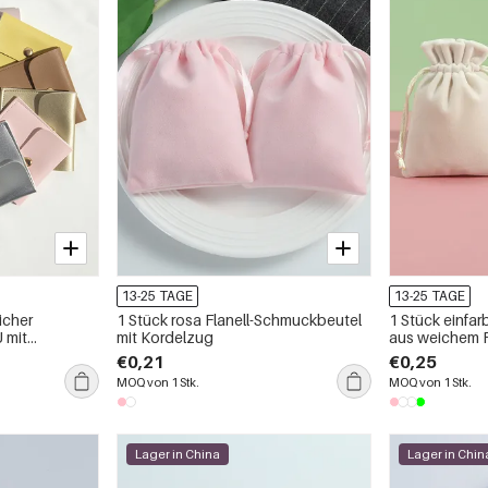
13-25 TAGE
13-25 TAGE
icher
1 Stück rosa Flanell-Schmuckbeutel
1 Stück einfa
 mit
mit Kordelzug
aus weichem F
€0,21
€0,25
MOQ von 1 Stk.
MOQ von 1 Stk.
Lager in China
Lager in Chin