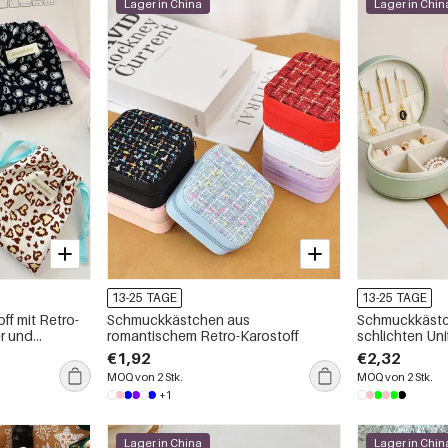
Lager in China
Lager in Chin
13-25 TAGE
13-25 TAGE
ff mit Retro-
Schmuckkästchen aus
Schmuckkästc
r und
romantischem Retro-Karostoff
schlichten Un
€1,92
€2,32
MOQ von 2 Stk.
MOQ von 2 Stk.
+1
Lager in China
Lager in Chin