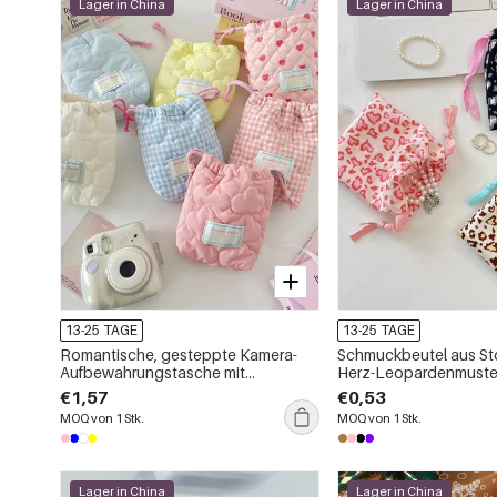
Lager in China
Lager in China
13-25 TAGE
13-25 TAGE
Romantische, gesteppte Kamera-
Schmuckbeutel aus Sto
Aufbewahrungstasche mit
Herz-Leopardenmuste
Herzmuster
Herzmotiv
€1,57
€0,53
MOQ von 1 Stk.
MOQ von 1 Stk.
Lager in China
Lager in China