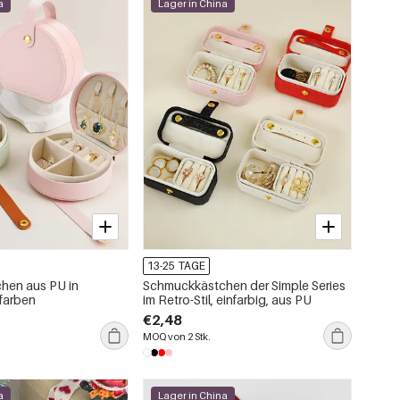
a
Lager in China
13-25 TAGE
hen aus PU in
Schmuckkästchen der Simple Series
ifarben
im Retro-Stil, einfarbig, aus PU
€2,48
MOQ von 2 Stk.
a
Lager in China