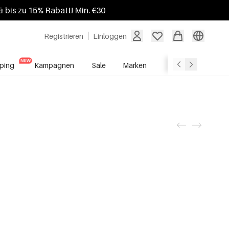
 bis zu 15% Rabatt! Min. €30
Registrieren
Einloggen
ping
Kampagnen
Sale
Marken
Grosshandelsdien