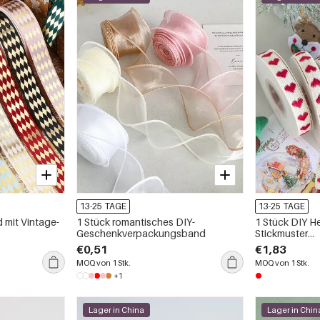
13-25 TAGE
13-25 TAGE
 mit Vintage-
1 Stück romantisches DIY-
1 Stück DIY H
Geschenkverpackungsband
Stickmuster
Geschenkver
€0,51
€1,83
MOQ von 1 Stk.
MOQ von 1 Stk.
+1
Lager in China
Lager in Chin