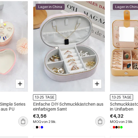
Lager in China
Lager in Chin
13-25 TAGE
13-25 TAGE
Simple Series
Einfache DIY-Schmuckkästchen aus
Schmuckkästch
, aus PU
einfarbigem Samt
in Unifarben
€3,56
€4,32
MOQ von 2 Stk.
MOQ von 2 Stk.