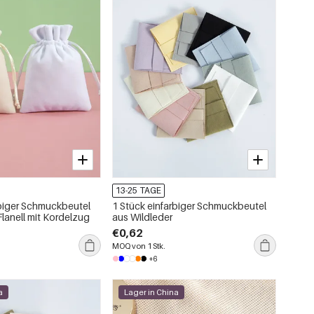
13-25 TAGE
rbiger Schmuckbeutel
1 Stück einfarbiger Schmuckbeutel
lanell mit Kordelzug
aus Wildleder
€0,62
MOQ von 1 Stk.
+6
a
Lager in China