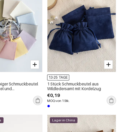
13-25 TAGE
rbiger Schmuckbeutel
1 Stück Schmuckbeutel aus
el und
Wildledersamt mit Kordelzug
schluss
€0,19
MOQ von 1 Stk.
a
Lager in China