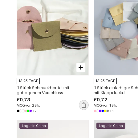
13-25 TAGE
13-25 TAGE
1 Stück Schmuckbeutel mit
1 Stück einfarbiger S
gebogenem Verschluss
mit Klappdeckel
€0,73
€0,72
MOQ von 2 Stk.
MOQ von 1 Stk.
+7
+6
Lager in China
Lager in China