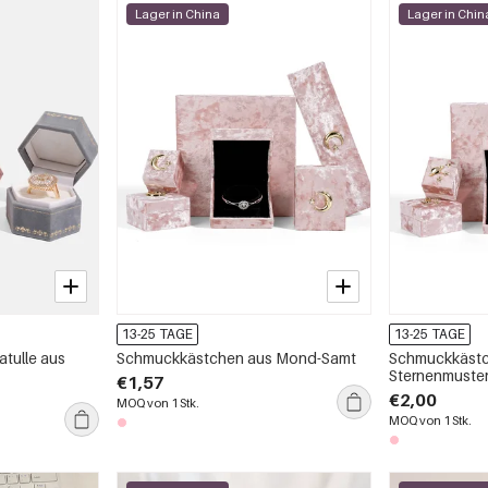
Lager in China
Lager in Chin
13-25 TAGE
13-25 TAGE
tulle aus
Schmuckkästchen aus Mond-Samt
Schmuckkästc
Sternenmuste
€1,57
€2,00
MOQ von 1 Stk.
MOQ von 1 Stk.