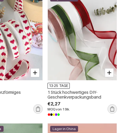
13-25 TAGE
erzförmiges
1 Stück hochwertiges DIY-
Geschenkverpackungsband
packungsband
€2,27
MOQ von 1 Stk.
a
Lager in China