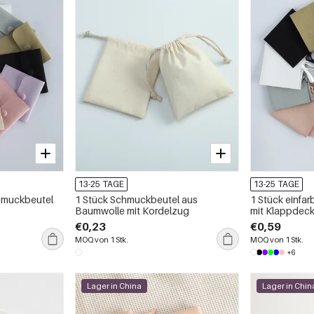
13-25 TAGE
13-25 TAGE
chmuckbeutel
1 Stück Schmuckbeutel aus
1 Stück einfa
Baumwolle mit Kordelzug
mit Klappdeck
Bindebandver
€0,23
€0,59
MOQ von 1 Stk.
MOQ von 1 Stk.
+6
Lager in China
Lager in Chin