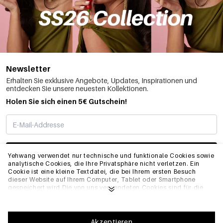
Newsletter
Erhalten Sie exklusive Angebote, Updates, Inspirationen und
entdecken Sie unsere neuesten Kollektionen.
Holen Sie sich einen 5€ Gutschein!
ABONNIEREN
Yehwang verwendet nur technische und funktionale Cookies sowie
analytische Cookies, die Ihre Privatsphäre nicht verletzen. Ein
Cookie ist eine kleine Textdatei, die bei Ihrem ersten Besuch
dieser Website auf Ihrem Computer, Tablet oder Smartphone
INFO
gespeichert wird.Die von uns verwendeten Cookies sind für die
technische Funktionalität der Website und Ihre
Benutzerfreundlichkeit notwendig. Sie ermöglichen es der
Website, ordnungsgemäß zu funktionieren und z.B. Ihre
ALLGEMEIN
bevorzugten Einstellungen zu speichern. Sie ermöglichen es uns
Akzeptieren