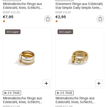
Minimalistische Ringe aus
Statement-Ringe aus Edelstahl,
Edelstahl, Kreis, Schlicht,
Star Simple Daily Simple Serie,
Alltagsschmuck,
Damenschmuck
MSRP €25,99
MSRP €9,99
Damenschmuck
€7,95
€2,95
EU-Lager
EU-Lager
2-5 TAGE
2-5 TAGE
Minimalistische Ringe aus
Minimalistische Ringe aus
Edelstahl, Kreis, Schlicht,
Edelstahl, Kreis, Schlicht,
Alltagsschmuck,
Alltagsschmuck,
MSRP €22,99
MSRP €22,99