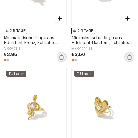
2-5 TAGE
2-5 TAGE
Minimalistische Ringe aus
Minimalistische Ringe aus
Edelstahl, Kreuz, Schlichte
Edelstahl, Herzform, schlichte
Alltags-Serie, Damenschmuck
Alltags-Serie, Damenschmuck
MSRP €9,99
MSRP €11,99
€2,95
€3,50
EU-Lager
EU-Lager