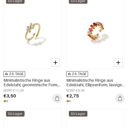
EU-Lager
EU-Lager
2-5 TAGE
2-5 TAGE
Minimalistische Ringe aus
Minimalistische Ringe aus
Edelstahl, geometrische Form,
Edelstahl, Ellipsenform, lässige
schlichte Alltags-Serie,
und schlichte Serie für Damen –
MSRP €11,99
MSRP €8,99
Damenschmuck
Schmuck für jeden Tag
€3,50
€2,75
EU-Lager
EU-Lager