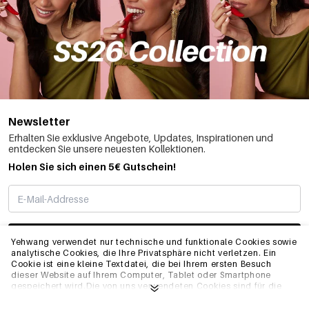
Newsletter
Erhalten Sie exklusive Angebote, Updates, Inspirationen und
entdecken Sie unsere neuesten Kollektionen.
Holen Sie sich einen 5€ Gutschein!
ABONNIEREN
Yehwang verwendet nur technische und funktionale Cookies sowie
analytische Cookies, die Ihre Privatsphäre nicht verletzen. Ein
Cookie ist eine kleine Textdatei, die bei Ihrem ersten Besuch
dieser Website auf Ihrem Computer, Tablet oder Smartphone
INFO
gespeichert wird.Die von uns verwendeten Cookies sind für die
technische Funktionalität der Website und Ihre
Benutzerfreundlichkeit notwendig. Sie ermöglichen es der