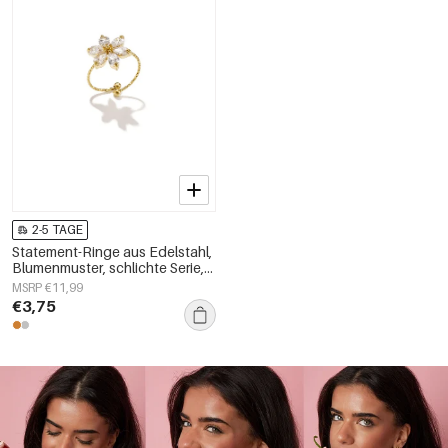
2-5 TAGE
Statement-Ringe aus Edelstahl,
Blumenmuster, schlichte Serie,
Damenschmuck
MSRP €11,99
€3,75