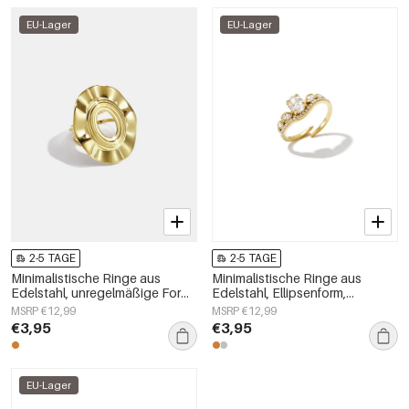
EU-Lager
EU-Lager
2-5 TAGE
2-5 TAGE
Minimalistische Ringe aus
Minimalistische Ringe aus
Edelstahl, unregelmäßige Form,
Edelstahl, Ellipsenform,
schlichte Alltags-Serie,
schlichte Alltags-Serie,
MSRP €12,99
MSRP €12,99
Damenschmuck
Damenschmuck
€3,95
€3,95
EU-Lager