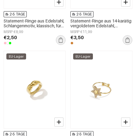
2-5 TAGE
2-5 TAGE
Statement-Ringe aus Edelstahl,
Statement-Ringe aus 14-karätig
Schlangenmotiv, klassisch, für
vergoldetem Edelstahl,
festliche Anlässe/Partys,
Herzmotiv, schlichte
MSRP €8,99
MSRP €11,99
luxuriöse Damenschmuckserie
Alltagskollektion,
€2,50
€3,50
Damenschmuck
EU-Lager
EU-Lager
2-5 TAGE
2-5 TAGE