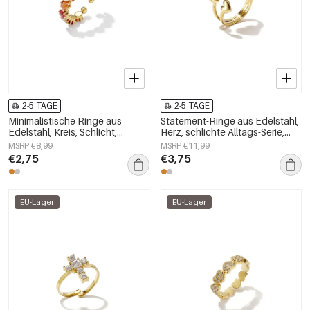
2-5 TAGE
2-5 TAGE
Minimalistische Ringe aus
Statement-Ringe aus Edelstahl,
Edelstahl, Kreis, Schlicht,
Herz, schlichte Alltags-Serie,
Alltagsschmuck,
Damenschmuck
MSRP €8,99
MSRP €11,99
Damenschmuck
€2,75
€3,75
EU-Lager
EU-Lager