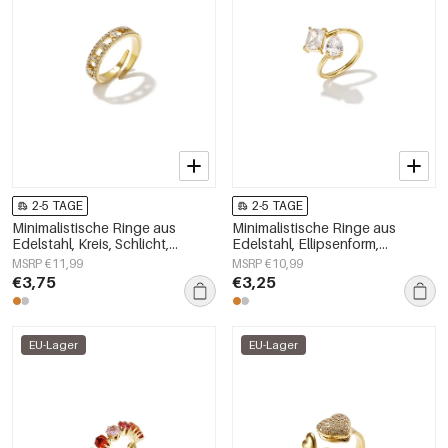
2-5 TAGE
2-5 TAGE
Minimalistische Ringe aus
Minimalistische Ringe aus
Edelstahl, Kreis, Schlicht,
Edelstahl, Ellipsenform,
Alltagsschmuck,
schlichte Alltags-Serie,
MSRP €11,99
MSRP €10,99
Damenschmuck
Damenschmuck
€3,75
€3,25
EU-Lager
EU-Lager