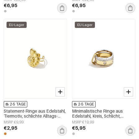
Damenschmuck
Damenschmuck
€6,95
€6,95
EU-Lager
EU-Lager
2-5 TAGE
2-5 TAGE
Statement-Ringe aus Edelstahl,
Minimalistische Ringe aus
Tiermotiv, schlichte Alltags-
Edelstahl, Kreis, Schlicht,
Serie, Damenschmuck
Alltagsschmuck,
MSRP €9,99
MSRP €19,99
Damenschmuck
€2,95
€5,95