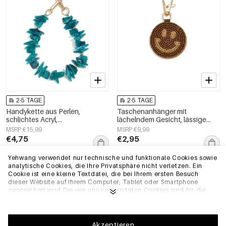
2-5 TAGE
2-5 TAGE
Handykette aus Perlen,
Taschenanhänger mit
schlichtes Acryl,
lächelndem Gesicht, lässige
Alltagsaccessoire
Gläser, Alltagsaccessoires
MSRP €15,99
MSRP €9,99
€4,75
€2,95
+3
Yehwang verwendet nur technische und funktionale Cookies sowie
analytische Cookies, die Ihre Privatsphäre nicht verletzen. Ein
EU-Lager
EU-Lager
Cookie ist eine kleine Textdatei, die bei Ihrem ersten Besuch
dieser Website auf Ihrem Computer, Tablet oder Smartphone
gespeichert wird.Die von uns verwendeten Cookies sind für die
technische Funktionalität der Website und Ihre
Benutzerfreundlichkeit notwendig. Sie ermöglichen es der
Website, ordnungsgemäß zu funktionieren und z.B. Ihre
bevorzugten Einstellungen zu speichern. Sie ermöglichen es uns
Akzeptieren