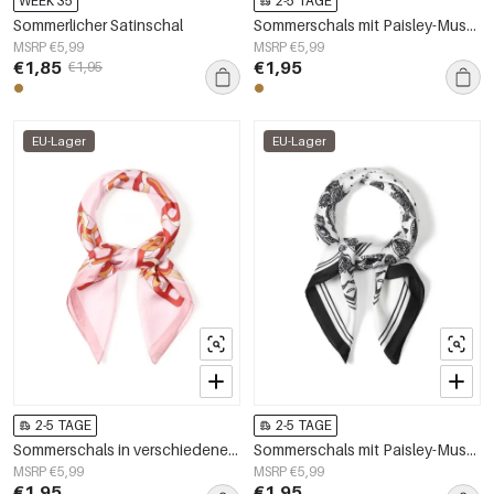
WEEK 35
2-5 TAGE
Sommerlicher Satinschal
Sommerschals mit Paisley-Muster, lässiges Polyester, Alltagsaccessoires
MSRP €5,99
MSRP €5,99
€1,85
€1,95
€1,95
EU-Lager
EU-Lager
2-5 TAGE
2-5 TAGE
Sommerschals in verschiedenen Farben, schlichtes Polyester, Alltagsaccessoires
Sommerschals mit Paisley-Muster, lässiges Polyester, Alltagsaccessoires
MSRP €5,99
MSRP €5,99
€1,95
€1,95