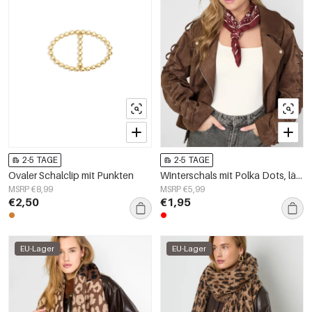
2-5 TAGE
2-5 TAGE
Ovaler Schalclip mit Punkten
Winterschals mit Polka Dots, lässiges Polyester, Alltagsaccessoires
MSRP €8,99
MSRP €5,99
€2,50
€1,95
EU-Lager
EU-Lager