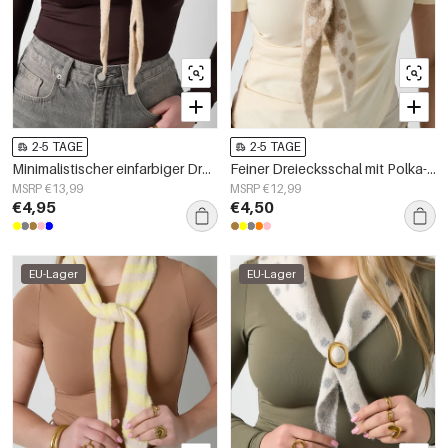
2-5 TAGE
2-5 TAGE
Minimalistischer einfarbiger Dreiecksschal
Feiner Dreiecksschal mit Polka-Dots
MSRP €13,99
MSRP €12,99
€4,95
€4,50
EU-Lager
EU-Lager