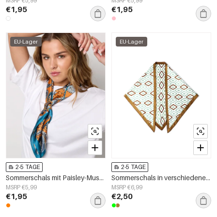
MSRP €5,99
MSRP €5,99
€1,95
€1,95
EU-Lager
EU-Lager
2-5 TAGE
2-5 TAGE
Sommerschals mit Paisley-Muster, klassisches Polyester, Alltagsaccessoires
Sommerschals in verschiedenen Farben, lässiges Polyester, Alltagsaccessoires
MSRP €5,99
MSRP €6,99
€1,95
€2,50