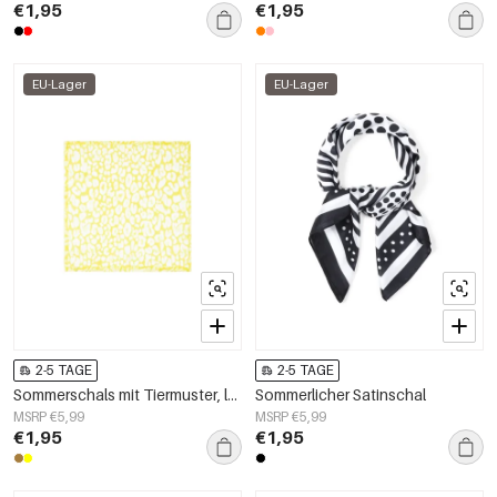
€1,95
€1,95
EU-Lager
EU-Lager
2-5 TAGE
2-5 TAGE
Sommerschals mit Tiermuster, lässiges Polyester, Alltagsaccessoires
Sommerlicher Satinschal
MSRP €5,99
MSRP €5,99
€1,95
€1,95