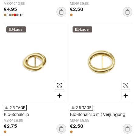
MSRP €13,99
MSRP €8,99
€4,95
€2,50
+5
EU-Lager
EU-Lager
2-5 TAGE
2-5 TAGE
Bio-Schalclip
Bio-Schalclip mit Verjüngung
MSRP €8,99
MSRP €8,99
€2,75
€2,50