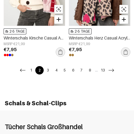
2-5 TAGE
2-5 TAGE
Winterschals Kirsche Casual Acryl Tägliche Accessoires
Winterschals Herz Casual Acryl Tägliche Accessoires
MSRP €21,99
MSRP €21,99
€7,95
€7,95
1
2
3
4
5
6
7
8
...
13
Schals & Schal-Clips
Tücher Schals Großhandel