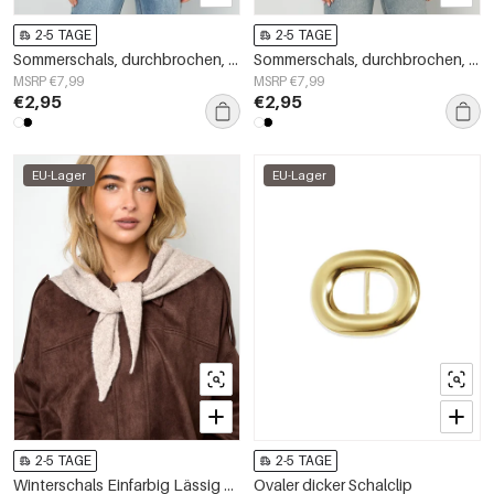
2-5 TAGE
2-5 TAGE
Sommerschals, durchbrochen, lässig, aus Polyester, Alltagsaccessoires
Sommerschals, durchbrochen, lässig, aus Polyester, Alltagsaccessoires
MSRP €7,99
MSRP €7,99
€2,95
€2,95
EU-Lager
EU-Lager
2-5 TAGE
2-5 TAGE
Winterschals Einfarbig Lässig Polyester Täglich Accessoires
Ovaler dicker Schalclip