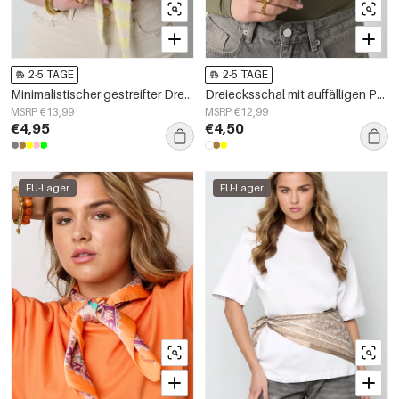
2-5 TAGE
2-5 TAGE
Minimalistischer gestreifter Dreiecksschal
Dreiecksschal mit auffälligen Polka-Dots
MSRP €13,99
MSRP €12,99
€4,95
€4,50
EU-Lager
EU-Lager