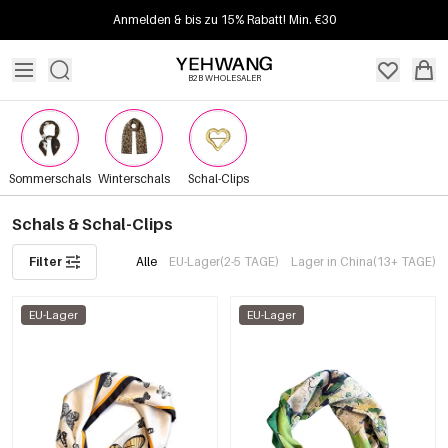
Anmelden & bis zu 15% Rabatt! Min. €30
B2B WHOLESALER
Sommerschals
Winterschals
Schal-Clips
Schals & Schal-Clips
Filter
Alle
EU-Lager(2-5 TAGE)
Lager in China(13+ TAGE)
EU-Lager
EU-Lager