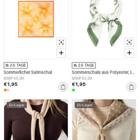
2-5 TAGE
2-5 TAGE
Sommerlicher Satinschal
Sommerschals aus Polyester, lässig, für Urlaub/Strand
MSRP €5,99
MSRP €5,99
€1,95
€1,95
EU-Lager
EU-Lager