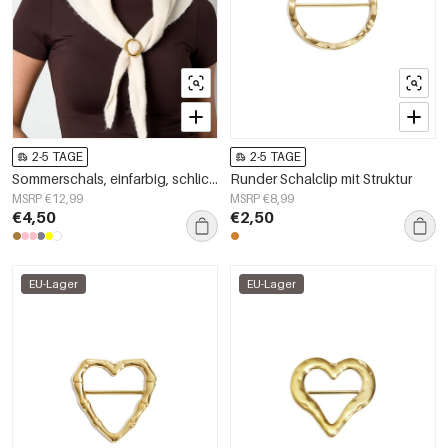
2-5 TAGE
2-5 TAGE
Sommerschals, einfarbig, schlicht, aus Polyester, Alltagsaccessoires
Runder Schalclip mit Struktur
MSRP €12,99
MSRP €8,99
€4,50
€2,50
EU-Lager
EU-Lager