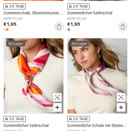
2-5 TAGE
2-5 TAGE
Sommerschals, Blumenmuster, lässig, Polyester, Alltagsaccessoires
Sommerlicher Satinschal
MSRP €5,99
MSRP €5,99
€1,95
€1,95
EU-Lager
EU-Lager
2-5 TAGE
2-5 TAGE
Sommerlicher Satinschal
Sommerliche Schals mit Blumenmuster, süße Polyester-Accessoires zum Valentinstag