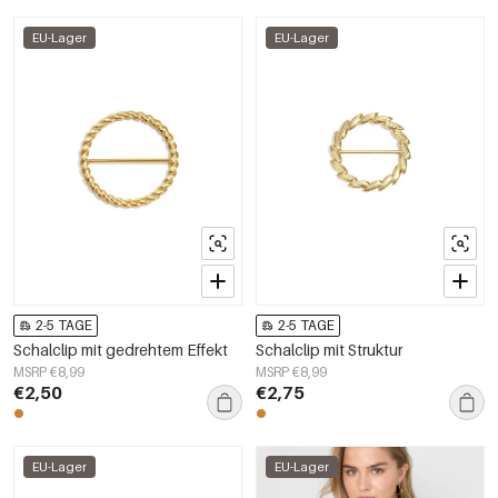
EU-Lager
EU-Lager
2-5 TAGE
2-5 TAGE
Schalclip mit gedrehtem Effekt
Schalclip mit Struktur
MSRP €8,99
MSRP €8,99
€2,50
€2,75
EU-Lager
EU-Lager