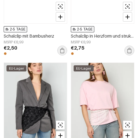
2-5 TAGE
2-5 TAGE
Schalclip mit Bambusherz
Schalclip in Herzform und strukturiert
MSRP €8,99
MSRP €8,99
€2,50
€2,75
EU-Lager
EU-Lager