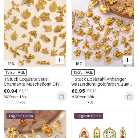
-15%
-15%
13-25 TAGE
13-25 TAGE
1 Stück Exquisite Serie
1 Stück Edelstahl-Anhänger,
Charmante Muschelform DIY
wasserdicht, goldfarben, zum
Edelstahl Wasserdicht
Selbermachen
€0,94
€0,95
€1,11
€1,12
Goldfarben Damenanhänger
MOQ von 1 Stk.
MOQ von 1 Stk.
+33
+30
Lager in China
Lager in China