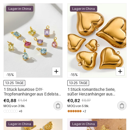
Lager in China
Lager in China
-15%
-15%
13-25 TAGE
13-25 TAGE
1 Stück luxuriöse DIY-
1 Stück romantische Serie,
Tropfenanhänger aus Edelstahl,
süßer Herzanhänger aus
wasserdicht, goldfarben, für
Edelstahl, wasserdicht,
€0,88
€0,82
€1,04
€0,97
Damen
goldfarben, für Damen
MOQ von 3 Stk.
MOQ von 5 Stk.
+6
+2
Lager in China
Lager in China