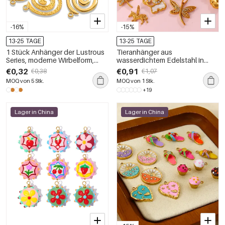
-16%
-15%
13-25 TAGE
13-25 TAGE
1 Stück Anhänger der Lustrous
Tieranhänger aus
Series, moderne Wirbelform,
wasserdichtem Edelstahl in
Edelstahl, wasserdicht,
Goldfarbe zum Selbermachen
€0,32
€0,91
€0,38
€1,07
goldfarben
MOQ von 5 Stk.
MOQ von 1 Stk.
+19
Lager in China
Lager in China