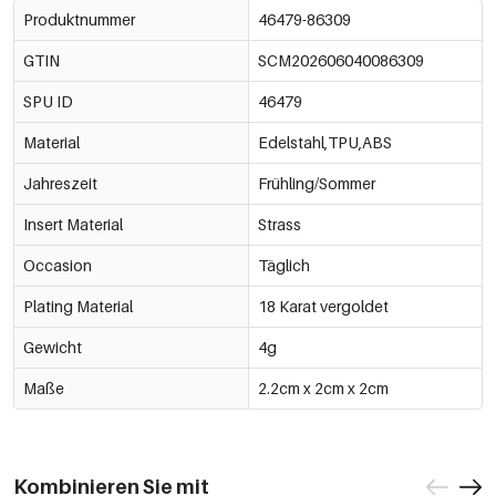
Produktnummer
46479-86309
GTIN
SCM202606040086309
SPU ID
46479
Material
Edelstahl,TPU,ABS
Jahreszeit
Frühling/Sommer
Insert Material
Strass
Occasion
Täglich
Plating Material
18 Karat vergoldet
Gewicht
4g
Maße
2.2cm x 2cm x 2cm
Kombinieren Sie mit