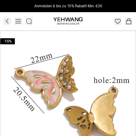
Anmelden & bis zu 15% Rabatt! Min. €30
B2B WHOLESALER
-15%