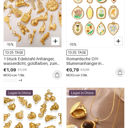
-15%
-15%
13-25 TAGE
13-25 TAGE
1 Stück Edelstahl-Anhänger,
Romantische DIY-
wasserdicht, goldfarben, zum
Blumenanhänger in
Selbermachen
unregelmäßiger Form, Edelstahl,
€1,09
€0,79
€1,28
€0,93
wasserdicht, goldfarben
MOQ von 1 Stk.
MOQ von 3 Stk.
+4
Lager in China
Lager in China