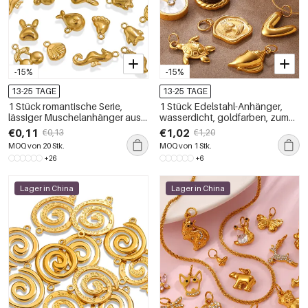
-15%
-15%
13-25 TAGE
13-25 TAGE
1 Stück romantische Serie,
1 Stück Edelstahl-Anhänger,
lässiger Muschelanhänger aus
wasserdicht, goldfarben, zum
Edelstahl, wasserdicht,
Selbermachen
€0,11
€1,02
€0,13
€1,20
goldfarben, für Damen
MOQ von 20 Stk.
MOQ von 1 Stk.
+26
+6
Lager in China
Lager in China