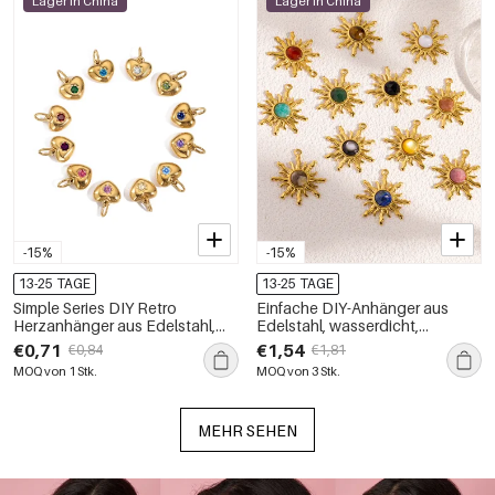
Lager in China
Lager in China
-15%
-15%
13-25 TAGE
13-25 TAGE
Simple Series DIY Retro
Einfache DIY-Anhänger aus
Herzanhänger aus Edelstahl,
Edelstahl, wasserdicht,
wasserdicht, goldfarben, für
goldfarben, mit Naturstein
€0,71
€1,54
€0,84
€1,81
Damen
MOQ von 1 Stk.
MOQ von 3 Stk.
MEHR SEHEN