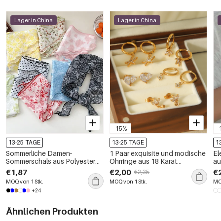
Lager in China
Lager in China
-15%
-
13-25 TAGE
13-25 TAGE
1
Sommerliche Damen-
1 Paar exquisite und modische
El
Sommerschals aus Polyester
Ohrringe aus 18 Karat
au
mit Blumen- und Punktmuster
vergoldetem Edelstahl mit
Kl
€1,87
€2,00
€
€2,35
Diamant-Blumenanhänger für
go
MOQ von 1 Stk.
MOQ von 1 Stk.
MO
den täglichen Gebrauch von
+24
Damen
Ähnlichen Produkten