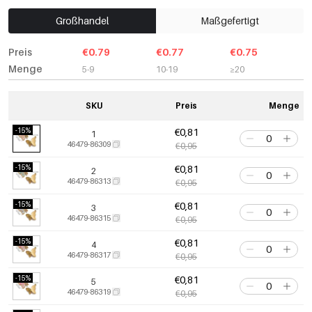
Großhandel
Maßgefertigt
Preis
€0.79
€0.77
€0.75
Menge
5-9
10-19
≥20
SKU
Preis
Menge
-15%
€0,81
1
46479-86309
€0,95
-15%
€0,81
2
46479-86313
€0,95
-15%
€0,81
3
46479-86315
€0,95
-15%
€0,81
4
46479-86317
€0,95
-15%
€0,81
5
46479-86319
€0,95