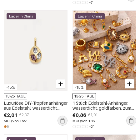
+7
Lager in China
Lager in China
-15%
-15%
13-25 TAGE
13-25 TAGE
Luxuriöse DIY-Tropfenanhänger
1 Stück Edelstahl-Anhänger,
aus Edelstahl, wasserdicht,
wasserdicht, goldfarben, zum
goldfarben, für Damen
Selbermachen
€2,01
€0,86
€2,37
€1,01
MOQ von 1 Stk.
MOQ von 1 Stk.
+21