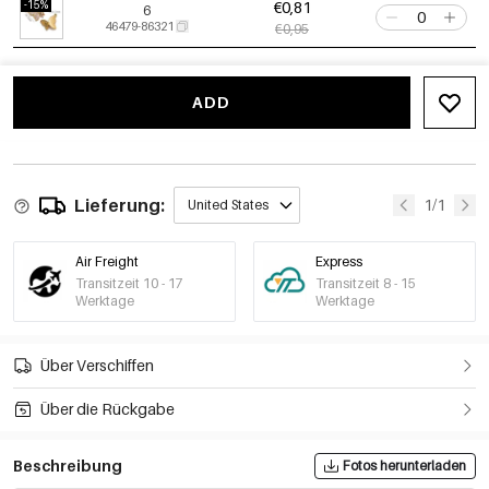
-15%
€0,81
6
46479-86321
€0,95
-15%
€0,81
7
46479-86323
€0,95
ADD
-15%
€0,81
8
46479-86325
€0,95
Lieferung:
1/1
United States
Air Freight
Express
Transitzeit 10 - 17
Transitzeit 8 - 15
Werktage
Werktage
Über Verschiffen
Über die Rückgabe
Beschreibung
Fotos herunterladen