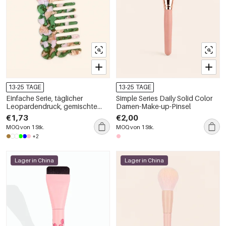
13-25 TAGE
13-25 TAGE
Einfache Serie, täglicher
Simple Series Daily Solid Color
Leopardendruck, gemischte
Damen-Make-up-Pinsel
Farbverlaufs-Essigsäurekämme
€1,73
€2,00
MOQ von 1 Stk.
MOQ von 1 Stk.
+2
Lager in China
Lager in China