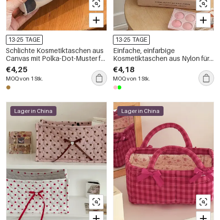
13-25 TAGE
13-25 TAGE
Schlichte Kosmetiktaschen aus
Einfache, einfarbige
Canvas mit Polka-Dot-Muster für
Kosmetiktaschen aus Nylon für
Damen
Damen
€4,25
€4,18
MOQ von 1 Stk.
MOQ von 1 Stk.
Lager in China
Lager in China