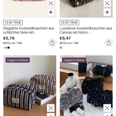
13-25 TAGE
13-25 TAGE
Elegante Kosmetiktaschen aus
Luxuriöse Kosmetiktaschen aus
schlichter Serie mit
Canvas mit Retro-
Blumenmuster und einfarbiger
Leopardenmuster
€5,76
€5,47
Spitze
MOQ von 1 Stk.
MOQ von 1 Stk.
Lager in China
Lager in China