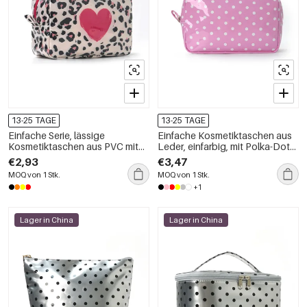
13-25 TAGE
13-25 TAGE
Einfache Serie, lässige
Einfache Kosmetiktaschen aus
Kosmetiktaschen aus PVC mit
Leder, einfarbig, mit Polka-Dots,
Herz-Leopardenmuster und
für den täglichen Gebrauch
€2,93
€3,47
Leopardenmuster
MOQ von 1 Stk.
MOQ von 1 Stk.
+1
Lager in China
Lager in China