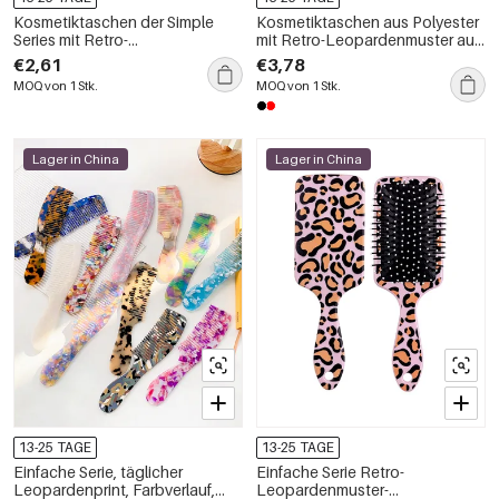
Kosmetiktaschen der Simple
Kosmetiktaschen aus Polyester
Series mit Retro-
mit Retro-Leopardenmuster aus
Leopardenmuster und
der Simple Series
€2,61
€3,78
Kunstpelz
MOQ von 1 Stk.
MOQ von 1 Stk.
Lager in China
Lager in China
13-25 TAGE
13-25 TAGE
Einfache Serie, täglicher
Einfache Serie Retro-
Leopardenprint, Farbverlauf,
Leopardenmuster-