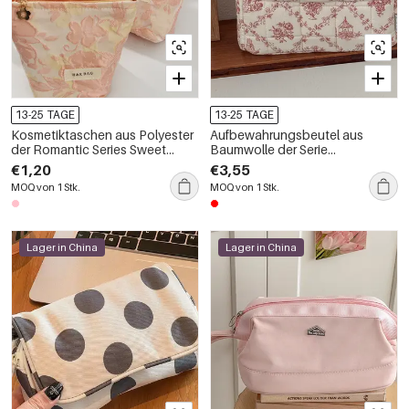
13-25 TAGE
13-25 TAGE
Kosmetiktaschen aus Polyester
Aufbewahrungsbeutel aus
der Romantic Series Sweet
Baumwolle der Serie
Flower Kollektion für Damen
„Romantisches Blumenmuster“
€1,20
€3,55
MOQ von 1 Stk.
MOQ von 1 Stk.
Lager in China
Lager in China