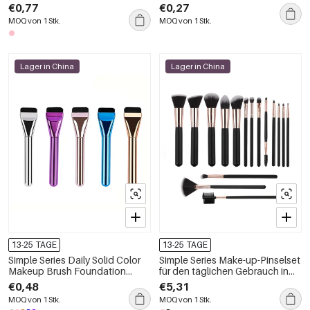
Unifarben und Farbverläufen
gemischten Farben und
€0,77
€0,27
Farbverläufen
MOQ von 1 Stk.
MOQ von 1 Stk.
Lager in China
Lager in China
13-25 TAGE
13-25 TAGE
Simple Series Daily Solid Color
Simple Series Make-up-Pinselset
Makeup Brush Foundation
für den täglichen Gebrauch in
Brush
Unifarben
€0,48
€5,31
MOQ von 1 Stk.
MOQ von 1 Stk.