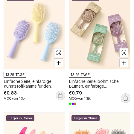
13-25 TAGE
13-25 TAGE
Einfache Serie, einfarbige
Einfache Serie, böhmische
Kunststoffkämme für den
Blumen, einfarbige
täglichen Gebrauch
Kunststoffkämme
€0,83
€0,79
MOQ von 1 Stk.
MOQ von 1 Stk.
Lager in China
Lager in China