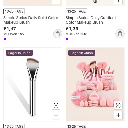
13-25 TAGE
13-25 TAGE
Simple Series Daily Solid Color
Simple Series Daily Gradient
Makeup Brush
Color Makeup Brush
€1,47
€1,39
MOQ von 1 Stk.
MOQ von 1 Stk.
Lager in China
Lager in China
13-25 TAGE
13-25 TAGE