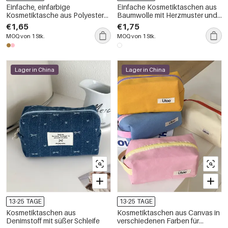
Einfache, einfarbige
Einfache Kosmetiktaschen aus
Kosmetiktasche aus Polyester
Baumwolle mit Herzmuster und
mit Herzmotiv für Damen
Karomuster für Damen
€1,65
€1,75
MOQ von 1 Stk.
MOQ von 1 Stk.
Lager in China
Lager in China
13-25 TAGE
13-25 TAGE
Kosmetiktaschen aus
Kosmetiktaschen aus Canvas in
Denimstoff mit süßer Schleife
verschiedenen Farben für