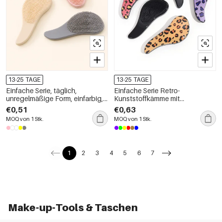
13-25 TAGE
13-25 TAGE
Einfache Serie, täglich,
Einfache Serie Retro-
unregelmäßige Form, einfarbig,
Kunststoffkämme mit
Farbverlauf, Kunststoffkämme
Leopardenmuster in Unifarben
€0,51
€0,63
MOQ von 1 Stk.
MOQ von 1 Stk.
1
2
3
4
5
6
7
Make-up-Tools & Taschen