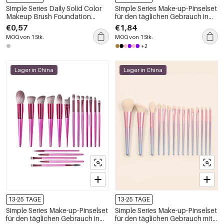
Simple Series Daily Solid Color
Simple Series Make-up-Pinselset
Makeup Brush Foundation
für den täglichen Gebrauch in
Brush
Unifarben
€0,57
€1,84
MOQ von 1 Stk.
MOQ von 1 Stk.
+2
Lager in China
Lager in China
13-25 TAGE
13-25 TAGE
Simple Series Make-up-Pinselset
Simple Series Make-up-Pinselset
für den täglichen Gebrauch in
für den täglichen Gebrauch mit