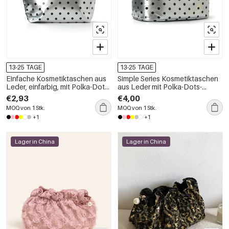
13-25 TAGE
13-25 TAGE
Einfache Kosmetiktaschen aus
Simple Series Kosmetiktaschen
Leder, einfarbig, mit Polka-Dots,
aus Leder mit Polka-Dots-
für den täglichen Gebrauch
Muster
€2,93
€4,00
MOQ von 1 Stk.
MOQ von 1 Stk.
+1
+1
Lager in China
Lager in China