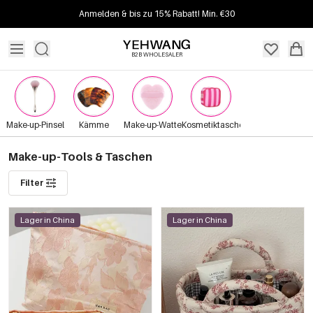
Anmelden & bis zu 15% Rabatt! Min. €30
B2B WHOLESALER
Make-up-Pinsel
Kämme
Make-up-Watte
Kosmetiktaschen
Make-up-Tools & Taschen
Filter
Lager in China
Lager in China