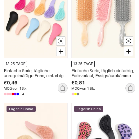
13-25 TAGE
13-25 TAGE
Einfache Serie, tägliche
Einfache Serie, täglich einfarbig,
unregelmäßige Form, einfarbige
Farbverlauf, Essigsäurekämme
Kunststoffkämme
€0,46
€0,81
MOQ von 1 Stk.
MOQ von 1 Stk.
+4
Lager in China
Lager in China