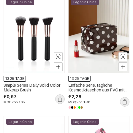
Lager in China
Lager in China
13-25 TAGE
13-25 TAGE
Simple Series Daily Solid Color
Einfache Serie, tägliche
Makeup Brush
Kosmetiktaschen aus PVC mit
Polka Dots in verschiedenen
€0,67
€2,28
Farben
MOQ von 1 Stk.
MOQ von 1 Stk.
Lager in China
Lager in China