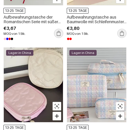
13-25 TAGE
13-25 TAGE
Aufbewahrungstasche der
Aufbewahrungstasche aus
Romantischen Serie mit süßer
Baumwolle mit Schleifenmuster
Schleife und Polka Dots
im romantischen Karomuster
€3,67
€3,80
MOQ von 1 Stk.
MOQ von 1 Stk.
Lager in China
Lager in China
13-25 TAGE
13-25 TAGE