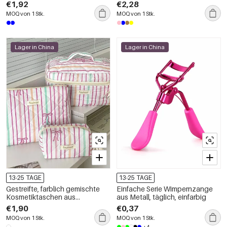
Damen
€1,92
€2,28
MOQ von 1 Stk.
MOQ von 1 Stk.
Lager in China
Lager in China
13-25 TAGE
13-25 TAGE
Gestreifte, farblich gemischte
Einfache Serie Wimpernzange
Kosmetiktaschen aus
aus Metall, täglich, einfarbig
Baumwolle mit Schleife, Damen-
€1,90
€0,37
Make-up-Taschen
MOQ von 1 Stk.
MOQ von 1 Stk.