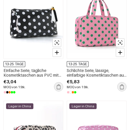
13-25 TAGE
13-25 TAGE
Einfache Serie, tägliche
Schlichte Serie, lässige,
Kosmetiktaschen aus PVC mit
einfarbige Kosmetiktaschen aus
Polka-Dots, Quasten und
Polyester mit Polka-Dots
€3,04
€5,83
gemischten Farben
MOQ von 1 Stk.
MOQ von 1 Stk.
Lager in China
Lager in China