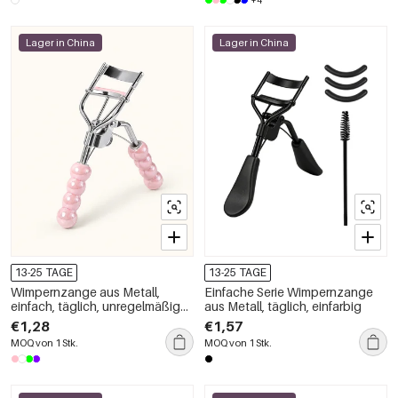
+4
Lager in China
Lager in China
13-25 TAGE
13-25 TAGE
Wimpernzange aus Metall,
Einfache Serie Wimpernzange
einfach, täglich, unregelmäßige
aus Metall, täglich, einfarbig
Form, einfarbig
€1,28
€1,57
MOQ von 1 Stk.
MOQ von 1 Stk.