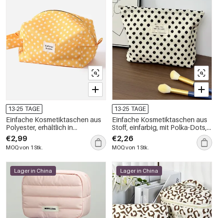
13-25 TAGE
13-25 TAGE
Einfache Kosmetiktaschen aus
Einfache Kosmetiktaschen aus
Polyester, erhältlich in
Stoff, einfarbig, mit Polka-Dots,
verschiedenen Farben:
für den täglichen Gebrauch
€2,99
€2,26
Urlaubsblumen, Blätter,
MOQ von 1 Stk.
MOQ von 1 Stk.
Pflanzen, Polyester
Lager in China
Lager in China