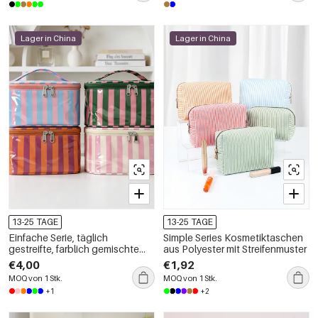
Lager in China
Lager in China
13-25 TAGE
13-25 TAGE
Einfache Serie, täglich
Simple Series Kosmetiktaschen
gestreifte, farblich gemischte
aus Polyester mit Streifenmuster
PVC-Kosmetiktaschen
€4,00
€1,92
MOQ von 1 Stk.
MOQ von 1 Stk.
+1
+2