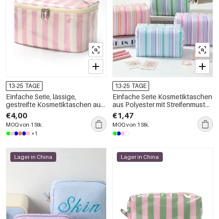
13-25 TAGE
13-25 TAGE
Einfache Serie, lässige,
Einfache Serie Kosmetiktaschen
gestreifte Kosmetiktaschen aus
aus Polyester mit Streifenmuster
PVC in verschiedenen Farben
in verschiedenen Farben
€4,00
€1,47
MOQ von 1 Stk.
MOQ von 1 Stk.
+1
Lager in China
Lager in China