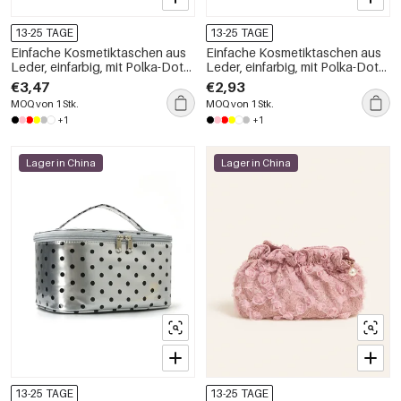
13-25 TAGE
13-25 TAGE
Einfache Kosmetiktaschen aus
Einfache Kosmetiktaschen aus
Leder, einfarbig, mit Polka-Dots,
Leder, einfarbig, mit Polka-Dots,
für den täglichen Gebrauch
für den täglichen Gebrauch
€3,47
€2,93
MOQ von 1 Stk.
MOQ von 1 Stk.
+1
+1
Lager in China
Lager in China
13-25 TAGE
13-25 TAGE