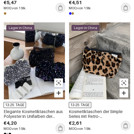
Leopardenmuster
in verschiedenen Farben
€5,47
€4,51
MOQ von 1 Stk.
MOQ von 1 Stk.
Lager in China
Lager in China
13-25 TAGE
13-25 TAGE
Elegante Kosmetiktaschen aus
Kosmetiktaschen der Simple
Polyester in Unifarben der
Series mit Retro-
Simple Series
Leopardenmuster und
€4,20
€2,61
Kunstpelz
MOQ von 1 Stk.
MOQ von 1 Stk.