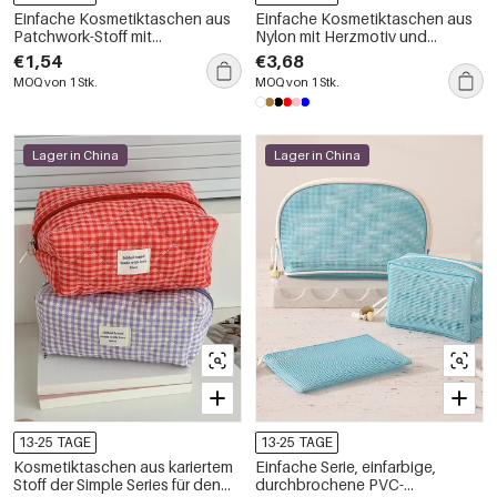
Einfache Kosmetiktaschen aus
Einfache Kosmetiktaschen aus
Patchwork-Stoff mit
Nylon mit Herzmotiv und
Leopardenmuster und
Schleife in Unifarben
€1,54
€3,68
verschiedenen Farben
MOQ von 1 Stk.
MOQ von 1 Stk.
Lager in China
Lager in China
13-25 TAGE
13-25 TAGE
Kosmetiktaschen aus kariertem
Einfache Serie, einfarbige,
Stoff der Simple Series für den
durchbrochene PVC-