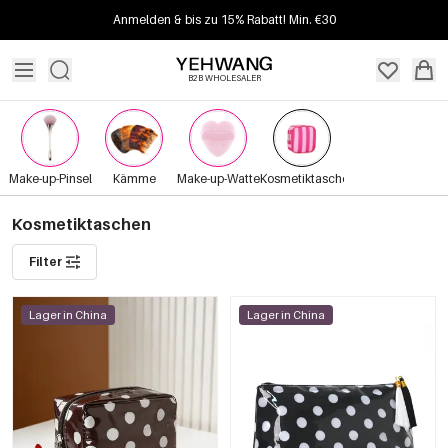
Anmelden & bis zu 15% Rabatt! Min. €30
B2B WHOLESALER
Make-up-Pinsel
Kämme
Make-up-Watte
Kosmetiktaschen
Kosmetiktaschen
Filter
Lager in China
Lager in China