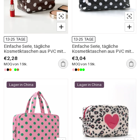
13-25 TAGE
13-25 TAGE
Einfache Serie, tägliche
Einfache Serie, tägliche
Kosmetiktaschen aus PVC mit
Kosmetiktaschen aus PVC mit
Polka Dots in verschiedenen
Polka-Dots, Quasten und
€2,28
€3,04
Farben
gemischten Farben
MOQ von 1 Stk.
MOQ von 1 Stk.
Lager in China
Lager in China