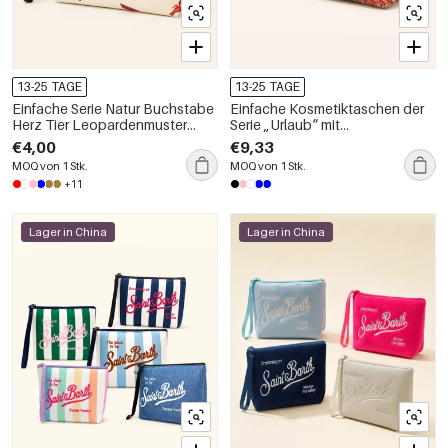
13-25 TAGE
13-25 TAGE
Einfache Serie Natur Buchstabe
Einfache Kosmetiktaschen der
Herz Tier Leopardenmuster
Serie „Urlaub“ mit
Ozeanischer Stil Karo Pflanze
Buchstabenstreifen in
€4,00
€9,33
Seestern Stoff Kosmetiktaschen
verschiedenen Farben, gewebt
MOQ von 1 Stk.
MOQ von 1 Stk.
aus Raffia
+11
Lager in China
Lager in China