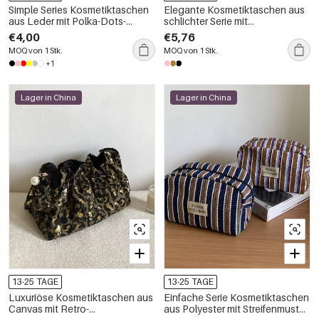
Simple Series Kosmetiktaschen
Elegante Kosmetiktaschen aus
aus Leder mit Polka-Dots-
schlichter Serie mit
Muster
Blumenmuster und einfarbiger
€4,00
€5,76
Spitze
MOQ von 1 Stk.
MOQ von 1 Stk.
+1
Lager in China
Lager in China
13-25 TAGE
13-25 TAGE
Luxuriöse Kosmetiktaschen aus
Einfache Serie Kosmetiktaschen
Canvas mit Retro-
aus Polyester mit Streifenmuster