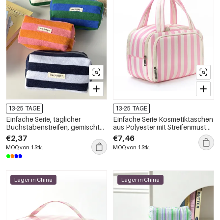
13-25 TAGE
13-25 TAGE
Einfache Serie, täglicher
Einfache Serie Kosmetiktaschen
Buchstabenstreifen, gemischte
aus Polyester mit Streifenmuster
Farben, Frotteestoff,
in verschiedenen Farben
€2,37
€7,46
Kosmetiktaschen
MOQ von 1 Stk.
MOQ von 1 Stk.
Lager in China
Lager in China