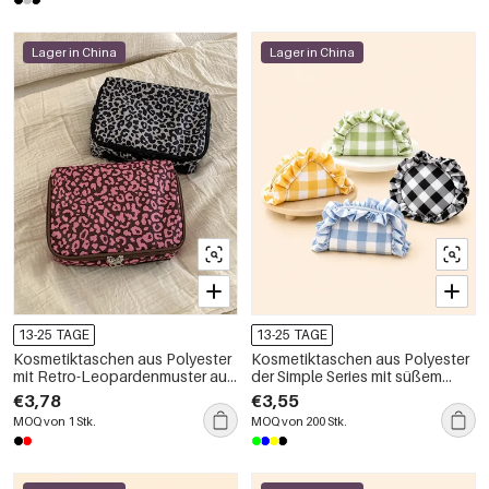
Lager in China
Lager in China
13-25 TAGE
13-25 TAGE
Kosmetiktaschen aus Polyester
Kosmetiktaschen aus Polyester
mit Retro-Leopardenmuster aus
der Simple Series mit süßem
der Simple Series
Karomuster
€3,78
€3,55
MOQ von 1 Stk.
MOQ von 200 Stk.