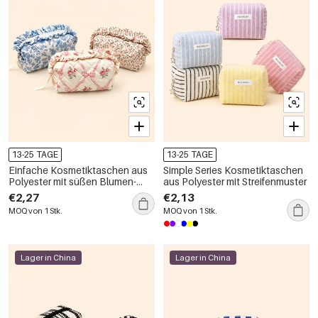
13-25 TAGE
13-25 TAGE
Einfache Kosmetiktaschen aus
Simple Series Kosmetiktaschen
Polyester mit süßen Blumen-
aus Polyester mit Streifenmuster
und Tiermotiven, Schleifen und
€2,27
€2,13
Rosenmotiven
MOQ von 1 Stk.
MOQ von 1 Stk.
Lager in China
Lager in China