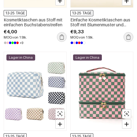
13-25 TAGE
13-25 TAGE
Kosmetiktaschen aus Stoff mit
Einfache Kosmetiktaschen aus
einfachen Buchstabenstreifen
Stoff mit Blumenmuster und
Buchstaben in Unifarben
€4,00
€9,33
MOQ von 1 Stk.
MOQ von 1 Stk.
+9
Lager in China
Lager in China
13-25 TAGE
13-25 TAGE