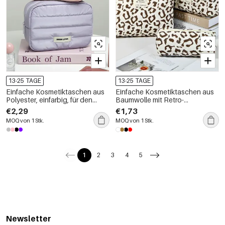
13-25 TAGE
13-25 TAGE
Einfache Kosmetiktaschen aus
Einfache Kosmetiktaschen aus
Polyester, einfarbig, für den
Baumwolle mit Retro-
täglichen Gebrauch
Leopardenmuster in
€2,29
€1,73
verschiedenen Farben
MOQ von 1 Stk.
MOQ von 1 Stk.
1
2
3
4
5
Newsletter