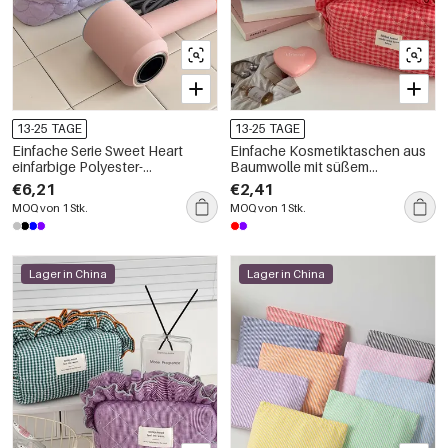
13-25 TAGE
13-25 TAGE
Einfache Serie Sweet Heart
Einfache Kosmetiktaschen aus
einfarbige Polyester-
Baumwolle mit süßem
Kosmetiktaschen
Karomuster
€6,21
€2,41
MOQ von 1 Stk.
MOQ von 1 Stk.
Lager in China
Lager in China