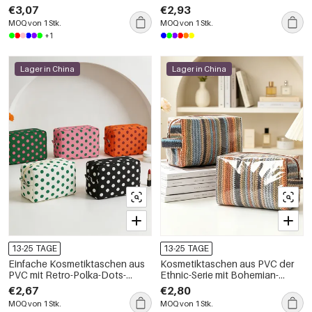
verschiedenen Farben
€3,07
€2,93
MOQ von 1 Stk.
MOQ von 1 Stk.
+1
Lager in China
Lager in China
13-25 TAGE
13-25 TAGE
Einfache Kosmetiktaschen aus
Kosmetiktaschen aus PVC der
PVC mit Retro-Polka-Dots-
Ethnic-Serie mit Bohemian-
Design
Streifen in verschiedenen
€2,67
€2,80
Farben
MOQ von 1 Stk.
MOQ von 1 Stk.