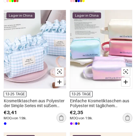
Lager in China
Lager in China
13-25 TAGE
13-25 TAGE
Kosmetiktaschen aus Polyester
Einfache Kosmetiktaschen aus
der Simple Series mit süßem
Polyester mit täglichem
Karomuster
Buchstabenmotiv, einfarbig, mit
€3,41
€2,35
Farbverlauf.
MOQ von 1 Stk.
MOQ von 1 Stk.