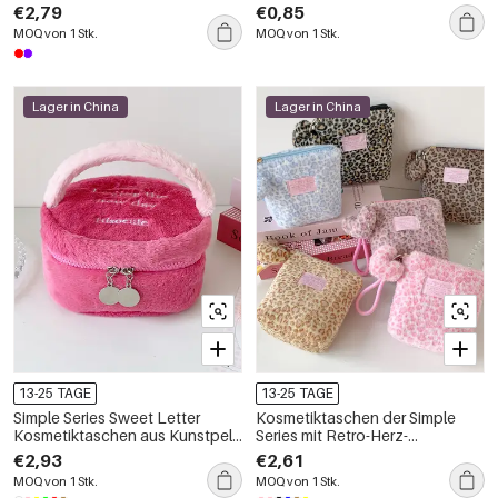
täglichen Gebrauch
Kosmetiktaschen für den
€2,79
€0,85
täglichen Gebrauch
MOQ von 1 Stk.
MOQ von 1 Stk.
Lager in China
Lager in China
13-25 TAGE
13-25 TAGE
Simple Series Sweet Letter
Kosmetiktaschen der Simple
Kosmetiktaschen aus Kunstpelz
Series mit Retro-Herz-
in verschiedenen Farben
Leopardenmuster und
€2,93
€2,61
Kunstpelz
MOQ von 1 Stk.
MOQ von 1 Stk.