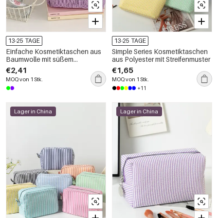
13-25 TAGE
13-25 TAGE
Einfache Kosmetiktaschen aus
Simple Series Kosmetiktaschen
Baumwolle mit süßem
aus Polyester mit Streifenmuster
Karomuster
€2,41
€1,65
MOQ von 1 Stk.
MOQ von 1 Stk.
+11
Lager in China
Lager in China