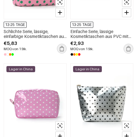
13-25 TAGE
13-25 TAGE
Schlichte Serie, lässige,
Einfache Serie, lässige
einfarbige Kosmetiktaschen aus
Kosmetiktaschen aus PVC mit
Polyester mit Polka-Dots
Herz-Leopardenmuster und
€5,83
€2,93
Leopardenmuster
MOQ von 1 Stk.
MOQ von 1 Stk.
Lager in China
Lager in China