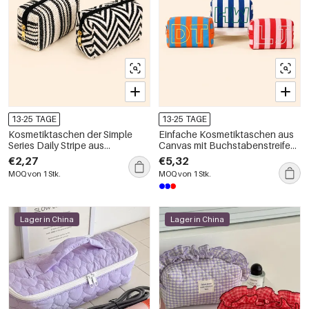
13-25 TAGE
13-25 TAGE
Kosmetiktaschen der Simple
Einfache Kosmetiktaschen aus
Series Daily Stripe aus
Canvas mit Buchstabenstreifen
gewebtem Polyester
und bunten Mustern
€2,27
€5,32
MOQ von 1 Stk.
MOQ von 1 Stk.
Lager in China
Lager in China