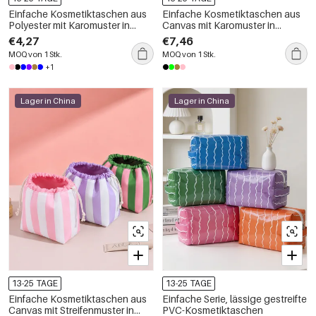
Einfache Kosmetiktaschen aus
Einfache Kosmetiktaschen aus
Polyester mit Karomuster in
Canvas mit Karomuster in
verschiedenen Farben
verschiedenen Farben
€4,27
€7,46
MOQ von 1 Stk.
MOQ von 1 Stk.
+1
Lager in China
Lager in China
13-25 TAGE
13-25 TAGE
Einfache Kosmetiktaschen aus
Einfache Serie, lässige gestreifte
Canvas mit Streifenmuster in
PVC-Kosmetiktaschen