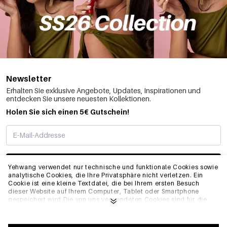
Newsletter
Erhalten Sie exklusive Angebote, Updates, Inspirationen und
entdecken Sie unsere neuesten Kollektionen.
Holen Sie sich einen 5€ Gutschein!
ABONNIEREN
Yehwang verwendet nur technische und funktionale Cookies sowie
analytische Cookies, die Ihre Privatsphäre nicht verletzen. Ein
Cookie ist eine kleine Textdatei, die bei Ihrem ersten Besuch
dieser Website auf Ihrem Computer, Tablet oder Smartphone
INFO
gespeichert wird.Die von uns verwendeten Cookies sind für die
technische Funktionalität der Website und Ihre
Benutzerfreundlichkeit notwendig. Sie ermöglichen es der
Website, ordnungsgemäß zu funktionieren und z.B. Ihre