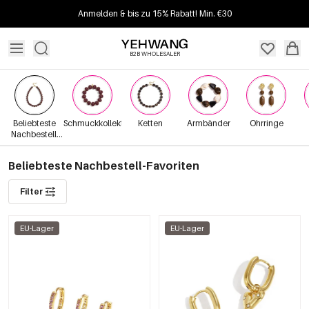
Anmelden & bis zu 15% Rabatt! Min. €30
B2B WHOLESALER
Beliebteste
Schmuckkollektionen
Ketten
Armbänder
Ohrringe
Nachbestell-
Favoriten
Beliebteste Nachbestell-Favoriten
Filter
EU-Lager
EU-Lager