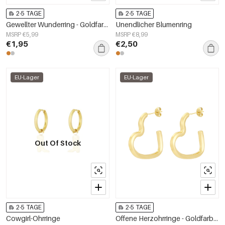
2-5 TAGE
2-5 TAGE
Gewellter Wunderring - Goldfarben
Unendlicher Blumenring
MSRP €5,99
MSRP €8,99
€1,95
€2,50
EU-Lager
EU-Lager
Out Of Stock
2-5 TAGE
2-5 TAGE
Cowgirl-Ohrringe
Offene Herzohrringe - Goldfarben