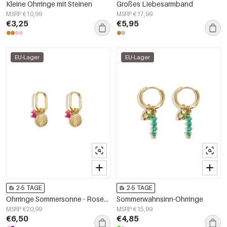
Kleine Ohrringe mit Steinen
Großes Liebesarmband
MSRP €10,99
MSRP €17,99
€3,25
€5,95
EU-Lager
EU-Lager
2-5 TAGE
2-5 TAGE
Ohrringe Sommersonne - Roségold
Sommerwahnsinn-Ohrringe
MSRP €20,99
MSRP €15,99
€6,50
€4,85