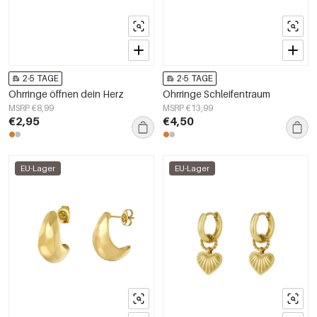
2-5 TAGE
2-5 TAGE
Ohrringe öffnen dein Herz
Ohrringe Schleifentraum
MSRP €8,99
MSRP €13,99
€2,95
€4,50
EU-Lager
EU-Lager