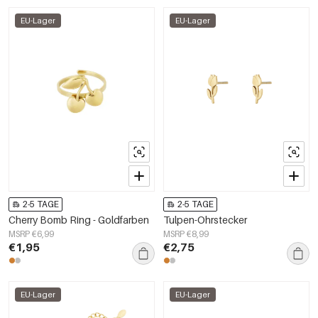
EU-Lager
EU-Lager
2-5 TAGE
2-5 TAGE
Cherry Bomb Ring - Goldfarben
Tulpen-Ohrstecker
MSRP €6,99
MSRP €8,99
€1,95
€2,75
EU-Lager
EU-Lager