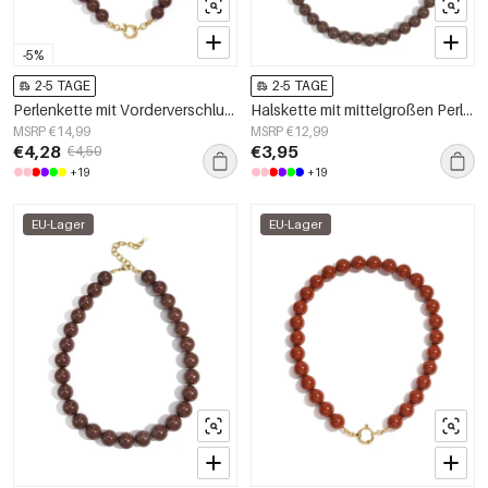
-5%
2-5 TAGE
2-5 TAGE
Perlenkette mit Vorderverschluss – 12 mm
Halskette mit mittelgroßen Perlen-10mm
MSRP €14,99
MSRP €12,99
€4,28
€3,95
€4,50
+19
+19
EU-Lager
EU-Lager