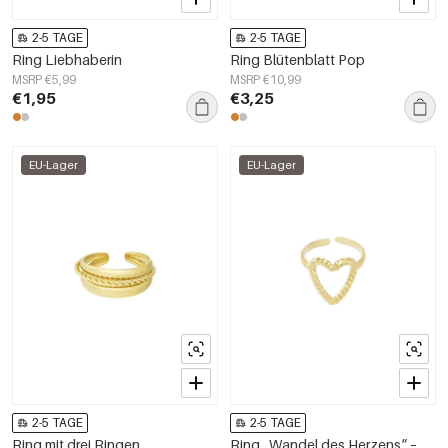
2-5 TAGE
2-5 TAGE
Ring Liebhaberin
Ring Blütenblatt Pop
MSRP €5,99
MSRP €10,99
€1,95
€3,25
EU-Lager
EU-Lager
2-5 TAGE
2-5 TAGE
Ring mit drei Ringen
Ring „Wandel des Herzens“ – Goldfarbe - Goldfarbefarbe