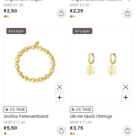
MSRP €7,99
MSRP €6,99
€2,50
€2,25
EU-Lager
EU-Lager
2-5 TAGE
2-5 TAGE
Großes Perlenarmband
Gib mir Glück Ohrringe
MSRP €17,99
MSRP €11,99
€5,50
€3,75