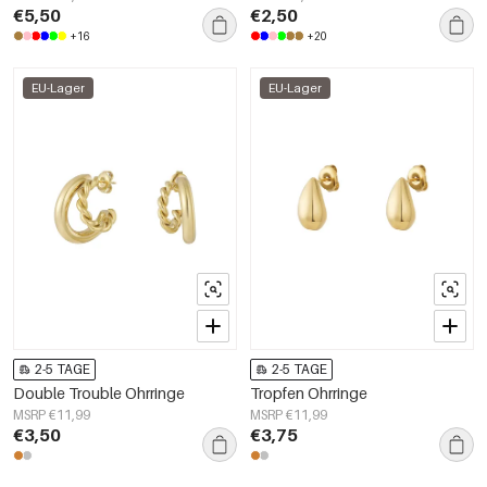
€5,50
€2,50
+16
+20
EU-Lager
EU-Lager
2-5 TAGE
2-5 TAGE
Double Trouble Ohrringe
Tropfen Ohrringe
MSRP €11,99
MSRP €11,99
€3,50
€3,75