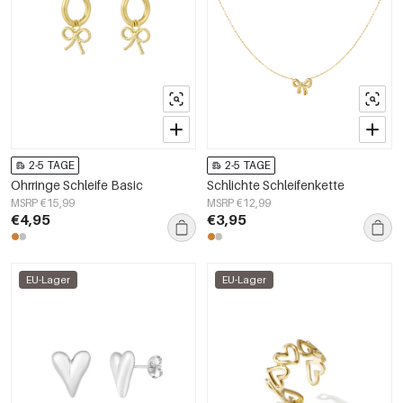
2-5 TAGE
2-5 TAGE
Ohrringe Schleife Basic
Schlichte Schleifenkette
MSRP €15,99
MSRP €12,99
€4,95
€3,95
EU-Lager
EU-Lager