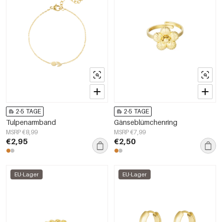
2-5 TAGE
2-5 TAGE
Tulpenarmband
Gänseblümchenring
MSRP €8,99
MSRP €7,99
€2,95
€2,50
EU-Lager
EU-Lager