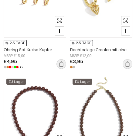
2-5 TAGE
2-5 TAGE
Ohrring-Set Kreise Kupfer
Rechteckige Creolen mit einem hängenden Herz aus Steinen
MSRP €15,99
MSRP €12,99
€4,95
€3,95
+2
EU-Lager
EU-Lager