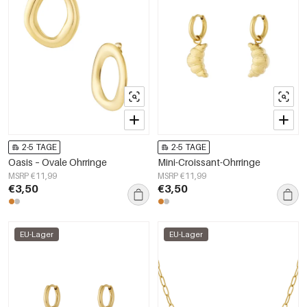
2-5 TAGE
2-5 TAGE
Oasis – Ovale Ohrringe
Mini-Croissant-Ohrringe
MSRP €11,99
MSRP €11,99
€3,50
€3,50
EU-Lager
EU-Lager