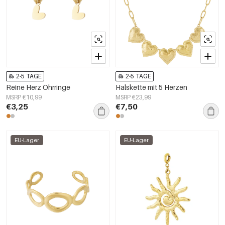
2-5 TAGE
2-5 TAGE
Reine Herz Ohrringe
Halskette mit 5 Herzen
MSRP €10,99
MSRP €23,99
€3,25
€7,50
EU-Lager
EU-Lager