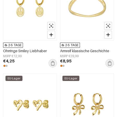
2-5 TAGE
2-5 TAGE
Ohrringe Smiley Liebhaber
Armreif klassische Geschichte
MSRP €12,99
MSRP €28,99
€4,25
€8,95
EU-Lager
EU-Lager