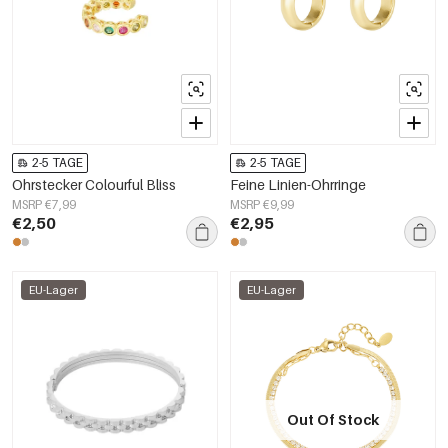
2-5 TAGE
2-5 TAGE
Ohrstecker Colourful Bliss
Feine Linien-Ohrringe
MSRP €7,99
MSRP €9,99
€2,50
€2,95
EU-Lager
EU-Lager
Out Of Stock