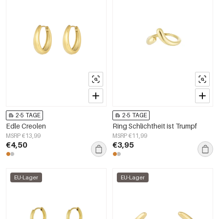
2-5 TAGE
2-5 TAGE
Edle Creolen
Ring Schlichtheit ist Trumpf
MSRP €13,99
MSRP €11,99
€4,50
€3,95
EU-Lager
EU-Lager