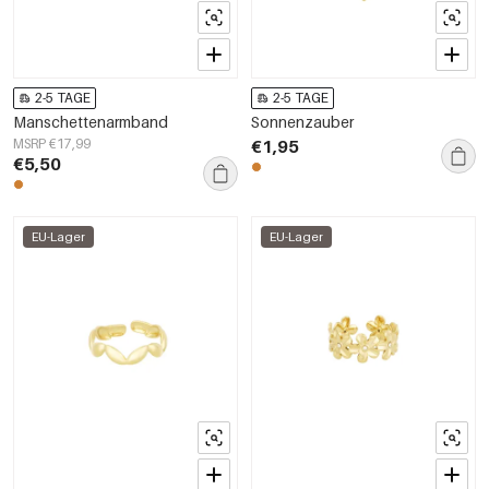
2-5 TAGE
2-5 TAGE
Manschettenarmband
Sonnenzauber
MSRP €17,99
€1,95
€5,50
EU-Lager
EU-Lager