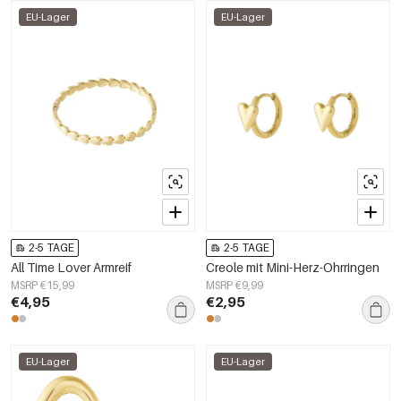
EU-Lager
EU-Lager
2-5 TAGE
2-5 TAGE
All Time Lover Armreif
Creole mit Mini-Herz-Ohrringen
MSRP €15,99
MSRP €9,99
€4,95
€2,95
EU-Lager
EU-Lager