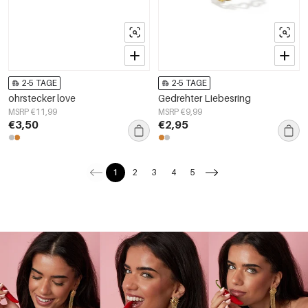
2-5 TAGE
2-5 TAGE
ohrstecker love
Gedrehter Liebesring
MSRP €11,99
MSRP €9,99
€3,50
€2,95
1
2
3
4
5