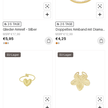
2-5 TAGE
2-5 TAGE
Glieder-Armreif – Silber
Doppeltes Armband mit Diamanten
MSRP €17,99
MSRP €12,99
€5,95
€4,25
EU-Lager
EU-Lager