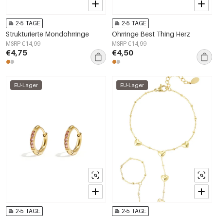
2-5 TAGE
2-5 TAGE
Strukturierte Mondohrringe
Ohrringe Best Thing Herz
MSRP €14,99
MSRP €14,99
€4,75
€4,50
EU-Lager
EU-Lager
2-5 TAGE
2-5 TAGE