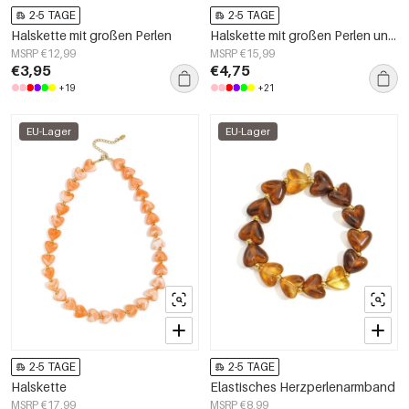
2-5 TAGE
2-5 TAGE
Halskette mit großen Perlen
Halskette mit großen Perlen und Vorderverschluss-15mm
MSRP €12,99
MSRP €15,99
€3,95
€4,75
+19
+21
EU-Lager
EU-Lager
2-5 TAGE
2-5 TAGE
Halskette
Elastisches Herzperlenarmband
MSRP €17,99
MSRP €8,99