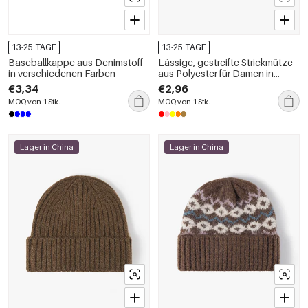
13-25 TAGE
13-25 TAGE
Baseballkappe aus Denimstoff
Lässige, gestreifte Strickmütze
in verschiedenen Farben
aus Polyester für Damen in
verschiedenen Farben
€3,34
€2,96
MOQ von 1 Stk.
MOQ von 1 Stk.
Lager in China
Lager in China