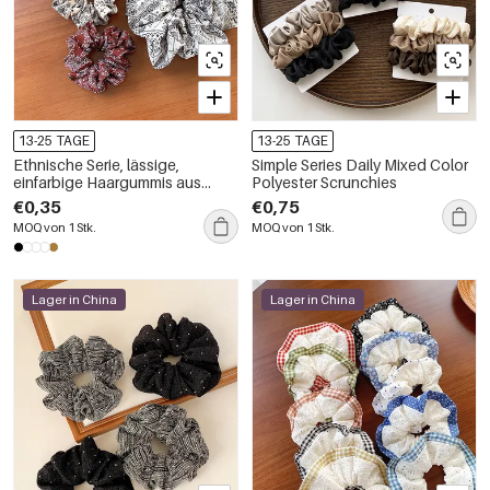
13-25 TAGE
13-25 TAGE
Ethnische Serie, lässige,
Simple Series Daily Mixed Color
einfarbige Haargummis aus
Polyester Scrunchies
Polyester mit Paisley-Muster
€0,35
€0,75
MOQ von 1 Stk.
MOQ von 1 Stk.
Lager in China
Lager in China