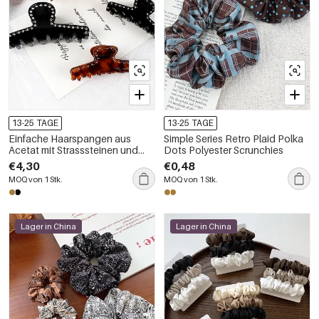
13-25 TAGE
13-25 TAGE
Einfache Haarspangen aus
Simple Series Retro Plaid Polka
Acetat mit Strasssteinen und
Dots Polyester Scrunchies
Retro-Leopardenmuster der
€4,30
€0,48
Serie Simple
MOQ von 1 Stk.
MOQ von 1 Stk.
Lager in China
Lager in China