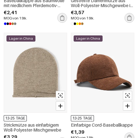
Baseballkappe aus Baumwolle
Gestreifte Damenmütze aus
mit niedlichem Pferdemotiv-
Woll-Polyester-Mischgewebe in
Stickerei
verschiedenen Farben
€2,41
€3,57
MOQ von 1 Stk.
MOQ von 1 Stk.
Lager in China
Lager in China
13-25 TAGE
13-25 TAGE
Strickmütze aus einfarbigem
Einfarbige Cord-Baseballkappe
Woll-Polyester-Mischgewebe
€1,39
€3,29
MOQ von 1 Stk.