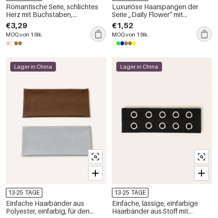
Romantische Serie, schlichtes
Luxuriöse Haarspangen der
Herz mit Buchstaben,
Serie „Daily Flower“ mit
Leopardenmuster, Farbverlauf,
Leopardenmuster und
€3,29
€1,52
Acetat-Haarspangen
Farbverlauf aus Acetat und
MOQ von 1 Stk.
MOQ von 1 Stk.
Strasssteinen
Lager in China
Lager in China
13-25 TAGE
13-25 TAGE
Einfache Haarbänder aus
Einfache, lässige, einfarbige
Polyester, einfarbig, für den
Haarbänder aus Stoff mit