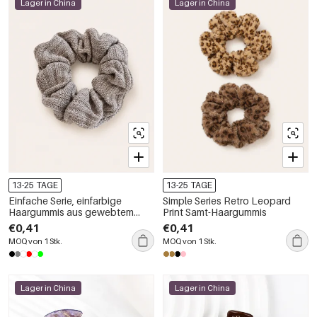
Lager in China
Lager in China
13-25 TAGE
13-25 TAGE
Einfache Serie, einfarbige
Simple Series Retro Leopard
Haargummis aus gewebtem
Print Samt-Haargummis
Polyester
€0,41
€0,41
MOQ von 1 Stk.
MOQ von 1 Stk.
Lager in China
Lager in China