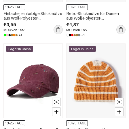
13-25 TAGE
13-25 TAGE
Einfache, einfarbige Strickmütze
Retro-Strickmütze für Damen
aus Woll-Polyester-
aus Woll-Polyester-
Mischgewebe mit Streifen
Mischgewebe mit
€3,55
€4,87
geometrischen Formen und
MOQ von 1 Stk.
MOQ von 1 Stk.
gemischten Farben
+4
+1
Lager in China
Lager in China
13-25 TAGE
13-25 TAGE