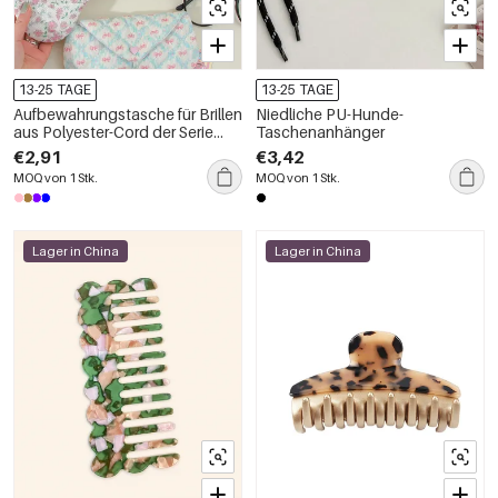
13-25 TAGE
13-25 TAGE
Aufbewahrungstasche für Brillen
Niedliche PU-Hunde-
aus Polyester-Cord der Serie
Taschenanhänger
„Romantic Series“ mit süßer
€2,91
€3,42
Blumen-Schleife
MOQ von 1 Stk.
MOQ von 1 Stk.
Lager in China
Lager in China