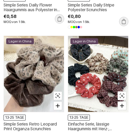
Simple Series Daily Flower
Simple Series Daily Stripe
Haargummis aus Polyester in
Polyester Scrunchies
verschiedenen Farben
€0,58
€0,80
MOQ von 1 Stk.
MOQ von 1 Stk.
Lager in China
Lager in China
13-25 TAGE
13-25 TAGE
Simple Series Retro Leopard
Einfache Serie, lässige
Print Organza Scrunchies
Haargummis mit Herz-,