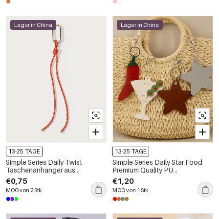
Lager in China
Lager in China
13-25 TAGE
13-25 TAGE
Simple Series Daily Twist
Simple Series Daily Star Food
Taschenanhänger aus
Premium Quality PU
Legierung
Taschenanhänger
€0,75
€1,20
MOQ von 2 Stk.
MOQ von 1 Stk.