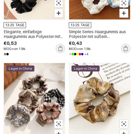
13-25 TAGE
13-25 TAGE
Elegante, einfarbige
Simple Series Haargummis aus
Haargummis aus Polyester mit
Polyester mit süßem
Strasssteinen – schlichte Serie
Blumenmuster, Karomuster und
€0,53
€0,43
Polka Dots
MOQ von 1 Stk.
MOQ von 1 Stk.
+4
Lager in China
Lager in China