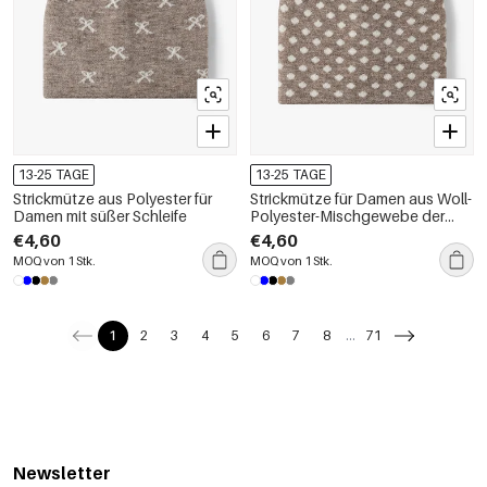
13-25 TAGE
13-25 TAGE
Strickmütze aus Polyester für
Strickmütze für Damen aus Woll-
Damen mit süßer Schleife
Polyester-Mischgewebe der
Simple Series mit Polka-Dots
€4,60
€4,60
MOQ von 1 Stk.
MOQ von 1 Stk.
1
2
3
4
5
6
7
8
...
71
Newsletter