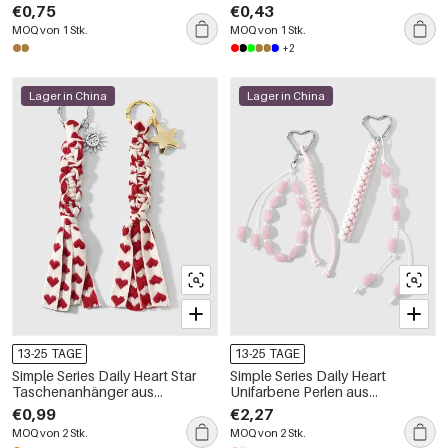
Leoparden-, Karo-, Polka-Dot-
€0,75
€0,43
und Paisley-Muster
MOQ von 1 Stk.
MOQ von 1 Stk.
+2
Lager in China
Lager in China
13-25 TAGE
13-25 TAGE
Simple Series Daily Heart Star
Simple Series Daily Heart
Taschenanhänger aus
Unifarbene Perlen aus
Legierung
Legierung Taschenanhänger für
€0,99
€2,27
Damen
MOQ von 2 Stk.
MOQ von 2 Stk.