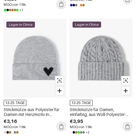
MOQ von 1 Stk.
+1
Lager in China
Lager in China
13-25 TAGE
13-25 TAGE
Strickmütze aus Polyester für
Strickmütze für Damen,
Damen mit Herzmotiv in
einfarbig, aus Woll-Polyester-
verschiedenen Farben
Mischgewebe
€3,16
€3,95
MOQ von 1 Stk.
MOQ von 1 Stk.
+2