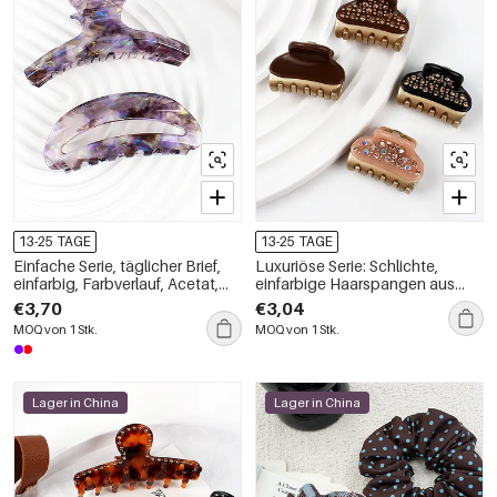
13-25 TAGE
13-25 TAGE
Einfache Serie, täglicher Brief,
Luxuriöse Serie: Schlichte,
einfarbig, Farbverlauf, Acetat,
einfarbige Haarspangen aus
Haarkrallen
Acetat mit Strasssteinen
€3,70
€3,04
MOQ von 1 Stk.
MOQ von 1 Stk.
Lager in China
Lager in China