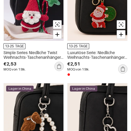
13-25 TAGE
13-25 TAGE
Simple Series Niedliche Twist
Luxuriöse Serie: Niedliche
Weihnachts-Taschenanhänger
Weihnachts-Taschenanhänger
in verschiedenen Farben,
aus Saatperlen
€2,53
€2,51
gewebt aus Polyester,
MOQ von 1 Stk.
MOQ von 1 Stk.
Lager in China
Lager in China