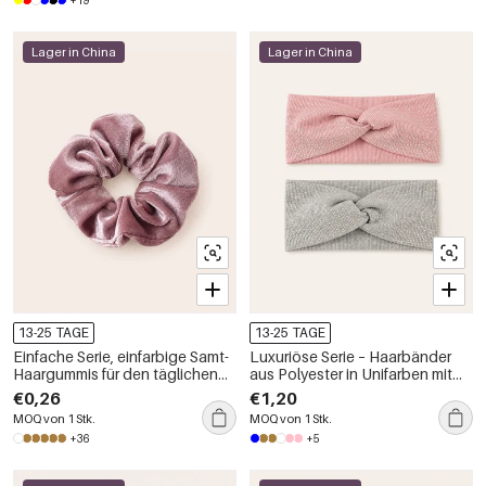
+19
Lager in China
Lager in China
13-25 TAGE
13-25 TAGE
Einfache Serie, einfarbige Samt-
Luxuriöse Serie – Haarbänder
Haargummis für den täglichen
aus Polyester in Unifarben mit
Gebrauch
Strasssteinen für den täglichen
€0,26
€1,20
Gebrauch
MOQ von 1 Stk.
MOQ von 1 Stk.
+36
+5