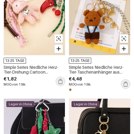
13-25 TAGE
13-25 TAGE
Simple Series Niedliche Herz-
Simple Series Niedliche Herz-
Tier-Drehung Cartoon
Tier-Taschenanhänger aus
Lebensmittel PU
gewebtem Polyester mit
€1,82
€4,48
Taschenanhänger
Drehverschluss
MOQ von 1 Stk.
MOQ von 1 Stk.
Lager in China
Lager in China