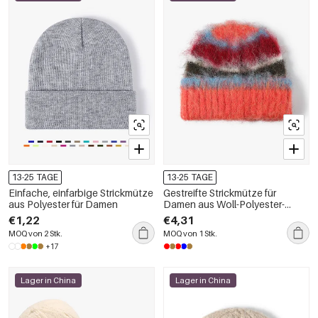
13-25 TAGE
13-25 TAGE
Einfache, einfarbige Strickmütze
Gestreifte Strickmütze für
aus Polyester für Damen
Damen aus Woll-Polyester-
Mischgewebe
€1,22
€4,31
MOQ von 2 Stk.
MOQ von 1 Stk.
+17
Lager in China
Lager in China