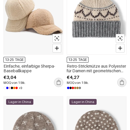
13-25 TAGE
13-25 TAGE
Einfache, einfarbige Sherpa-
Retro-Strickmütze aus Polyester
Baseballkappe
für Damen mit geometrischen
Formen und gemischten Farben
€3,04
€4,27
MOQ von 1 Stk.
MOQ von 1 Stk.
+9
Lager in China
Lager in China