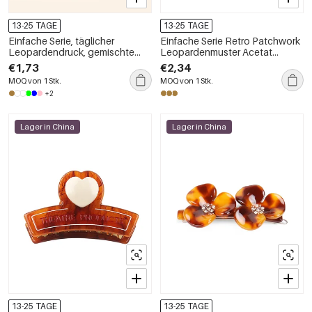
13-25 TAGE
13-25 TAGE
Einfache Serie, täglicher
Einfache Serie Retro Patchwork
Leopardendruck, gemischte
Leopardenmuster Acetat
Farbverlaufs-Essigsäurekämme
Haarkrallen
€1,73
€2,34
MOQ von 1 Stk.
MOQ von 1 Stk.
+2
Lager in China
Lager in China
13-25 TAGE
13-25 TAGE