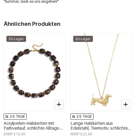
"Summer, lasst es uns angehen!"
Ähnlichen Produkten
EU-Lager
EU-Lager
2-5 TAGE
2-5 TAGE
Acrylperlen-Halsketten mit
Lange Halsketten aus
Farbverlauf, schlichte Alltags-
Edelstahl, Tiermotiv, schlichte
Serie, Damenschmuck
Alltags-Serie, Damenschmuck
MSRP €19,99
MSRP €22,99