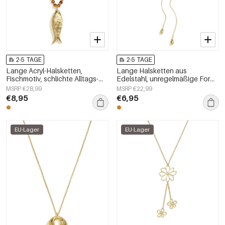
2-5 TAGE
2-5 TAGE
Lange Acryl-Halsketten,
Lange Halsketten aus
Fischmotiv, schlichte Alltags-
Edelstahl, unregelmäßige Form,
Serie, Damenschmuck
schlichte Alltags-Serie,
MSRP €28,99
MSRP €22,99
Damenschmuck
€8,95
€6,95
EU-Lager
EU-Lager