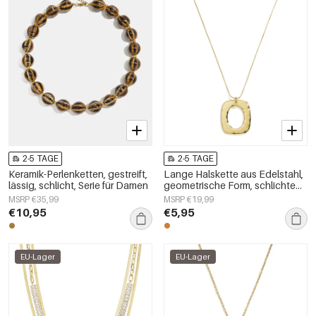
2-5 TAGE
2-5 TAGE
Keramik-Perlenketten, gestreift,
Lange Halskette aus Edelstahl,
lässig, schlicht, Serie für Damen
geometrische Form, schlichte
Alltags-Serie, Damenschmuck
MSRP €35,99
MSRP €19,99
€10,95
€5,95
EU-Lager
EU-Lager