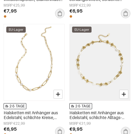
schlichte und elegante
Alltags-Serie, Damenschmuck
MSRP €25,99
MSRP €22,99
Damenschmuckserie
€7,95
€6,95
EU-Lager
EU-Lager
2-5 TAGE
2-5 TAGE
Halsketten mit Anhänger aus
Halsketten mit Anhänger aus
Edelstahl, schlichte Kreise,
Edelstahl, schlichte Alltags-
Alltagsschmuck-Serie,
Serie, Damenschmuck
MSRP €22,99
MSRP €31,99
Damenschmuck
€6,95
€9,95