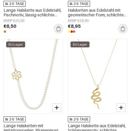
2-5 TAGE
2-5 TAGE
Lange Halskette aus Edelstahl,
Halsketten aus Edelstahl mit
Fischmotiv, lässig-schlichte
geometrischer Form, schlichte
Serie, Damenschmuck
Alltags-Serie, Damenschmuck
MSRP €20,99
MSRP €28,99
€6,50
€8,95
EU-Lager
EU-Lager
2-5 TAGE
2-5 TAGE
Lange Halsketten mit
Lange Halskette aus Edelstahl,
Imitationsperlen, Blumenmuster,
Schlangenmotiv, schlichte