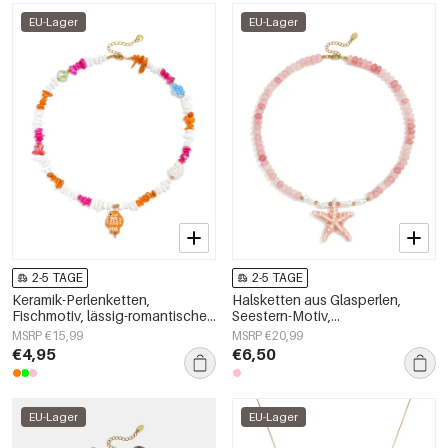
EU-Lager
EU-Lager
2-5 TAGE
2-5 TAGE
Keramik-Perlenketten,
Halsketten aus Glasperlen,
Fischmotiv, lässig-romantische
Seestern-Motiv,
Serie, Damenschmuck
Urlaubs-/Strand-Romantik-Serie,
MSRP €15,99
MSRP €20,99
Damenschmuck
€4,95
€6,50
EU-Lager
EU-Lager