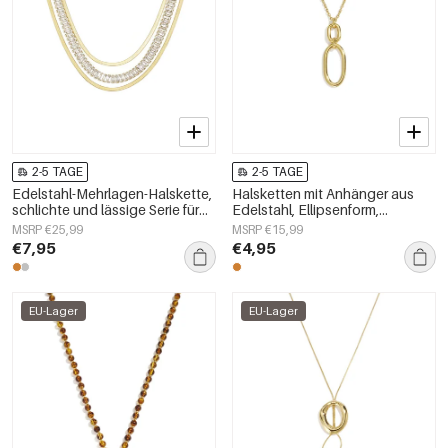
2-5 TAGE
2-5 TAGE
Edelstahl-Mehrlagen-Halskette,
Halsketten mit Anhänger aus
schlichte und lässige Serie für
Edelstahl, Ellipsenform,
Damen
schlichte Serie
MSRP €25,99
MSRP €15,99
„Alltagsschmuck“,
€7,95
€4,95
Damenschmuck
EU-Lager
EU-Lager