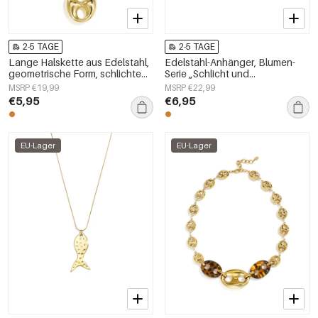
2-5 TAGE
2-5 TAGE
Lange Halskette aus Edelstahl,
Edelstahl-Anhänger, Blumen-
geometrische Form, schlichte
Serie „Schlicht und
Alltags-Serie, Damenschmuck
alltagstauglich“,
MSRP €19,99
MSRP €22,99
Damenschmuck
€5,95
€6,95
EU-Lager
EU-Lager