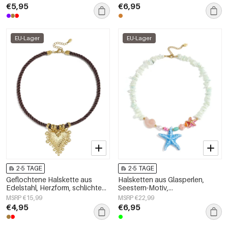
€5,95
€6,95
EU-Lager
EU-Lager
2-5 TAGE
2-5 TAGE
Geflochtene Halskette aus
Halsketten aus Glasperlen,
Edelstahl, Herzform, schlichte
Seestern-Motiv,
Alltags-Serie, Damenschmuck
Urlaubs-/Strand-Romantik-Serie,
MSRP €15,99
MSRP €22,99
Damenschmuck
€4,95
€6,95