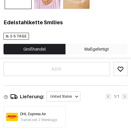
Edelstahlkette Smilies
2-5 TAGE
Großhandel
Maßgefertigt
ADD
Lieferung:
1/1
United States
DHL Express Air
Transitzeit 2 Werktage