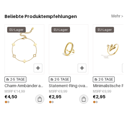
Beliebte Produktempfehlungen
Mehr >
EU-Lager
EU-Lager
EU-Lager
2-5 TAGE
2-5 TAGE
2-5 TAGE
Charm-Armbänder aus 14-karätig vergoldetem Edelstahl, Clover Simple Daily Simple Serie, Damenschmuck
Statement-Ring oval und minimalistisch
Minimalistische Ring
MSRP €14,99
MSRP €9,99
MSRP €9,99
€4,50
€2,95
€2,95