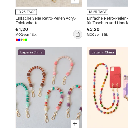
13-25 TAGE
13-25 TAGE
Einfache Serie Retro-Perlen Acryl-
Einfache Retro-Perlenk
Telefonkette
für Taschen und Hand
€1,20
€3,20
MOQ von 1 Stk.
MOQ von 1 Stk.
Lager in China
Lager in China