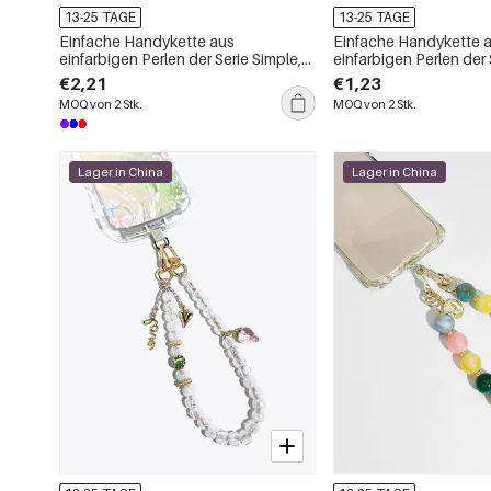
13-25 TAGE
13-25 TAGE
Einfache Handykette aus
Einfache Handykette 
einfarbigen Perlen der Serie Simple,
einfarbigen Perlen der 
täglich erhältlich
täglich erhältlich
€2,21
€1,23
MOQ von 2 Stk.
MOQ von 2 Stk.
Lager in China
Lager in China