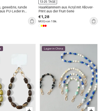
13-25 TAGE
13-25 
e, gewebte, runde
Haarklammern aus Acryl mit Allover-
Romant
us PU-Leder in
Print aus der Fruit-Serie
Fußket
 Farben
wasser
€1,28
€1,52
MOQ von 1 Stk.
MOQ von 
a
Lager in China