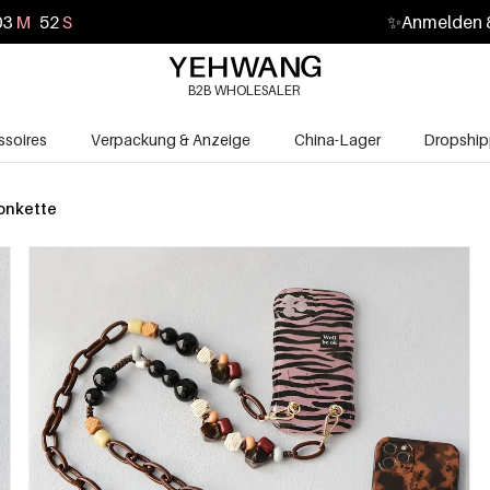
03
M
50
S
✨
Anmelden &
B2B WHOLESALER
soires
Verpackung & Anzeige
China-Lager
Dropship
onkette