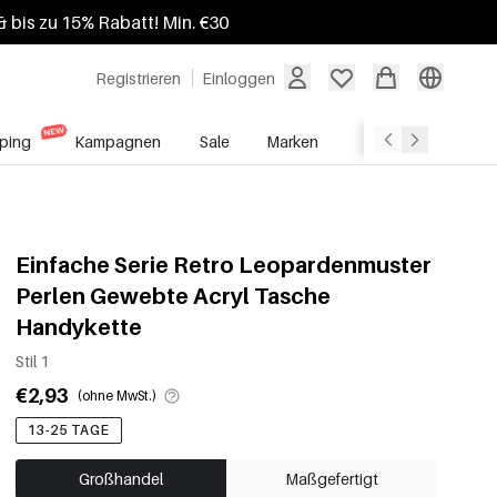
 bis zu 15% Rabatt! Min. €30
Registrieren
Einloggen
ping
Kampagnen
Sale
Marken
Grosshandelsdien
Einfache Serie Retro Leopardenmuster
Perlen Gewebte Acryl Tasche
Handykette
Stil 1
€2,93
(ohne MwSt.)
13-25 TAGE
Großhandel
Maßgefertigt