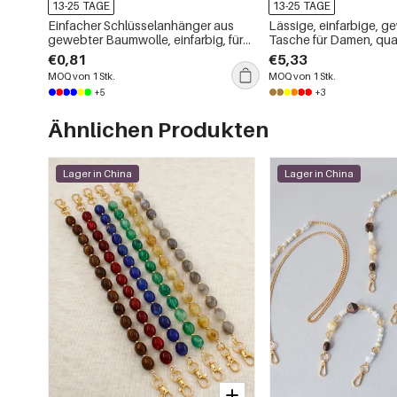
13-25 TAGE
13-25 TAGE
Einfacher Schlüsselanhänger aus
Lässige, einfarbige, g
gewebter Baumwolle, einfarbig, für
Tasche für Damen, qua
den täglichen Gebrauch
€0,81
€5,33
MOQ von 1 Stk.
MOQ von 1 Stk.
+5
+3
Ähnlichen Produkten
Lager in China
Lager in China