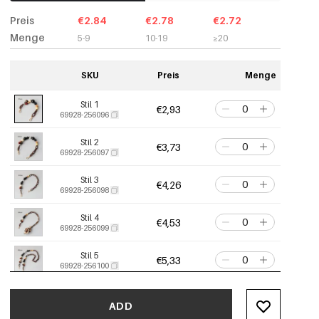
Preis
€2.84
€2.78
€2.72
Menge
5-9
10-19
≥20
SKU
Preis
Menge
Stil 1
€2,93
69928-256096
Stil 2
€3,73
69928-256097
Stil 3
€4,26
69928-256098
Stil 4
€4,53
69928-256099
Stil 5
€5,33
69928-256100
Stil 6
€5,33
69928-256101
ADD