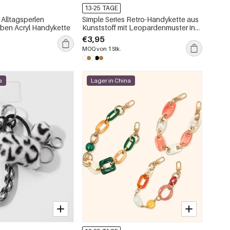
13-25 TAGE
 Alltagsperlen
Simple Series Retro-Handykette aus
ben Acryl Handykette
Kunststoff mit Leopardenmuster in
Unifarben
€3,95
MOQ von 1 Stk.
a
Lager in China