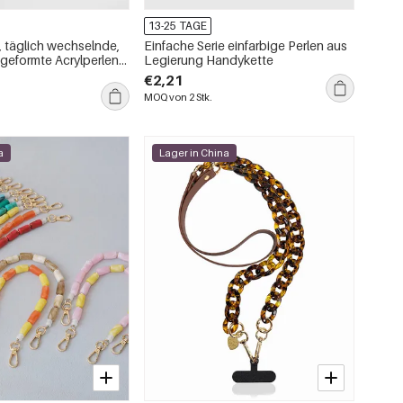
13-25 TAGE
, täglich wechselnde,
Einfache Serie einfarbige Perlen aus
geformte Acrylperlen-
Legierung Handykette
€2,21
MOQ von 2 Stk.
a
Lager in China