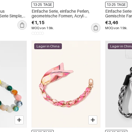
13-25 TAGE
13-25 TAGE
aus
Einfache Serie, einfache Perlen,
Einfache Serie
Serie Simple,
geometrische Formen, Acryl-
Gemischte Far
Handykette
€1,15
€3,46
MOQ von 1 Stk.
MOQ von 1 Stk.
Lager in China
Lager in Chin