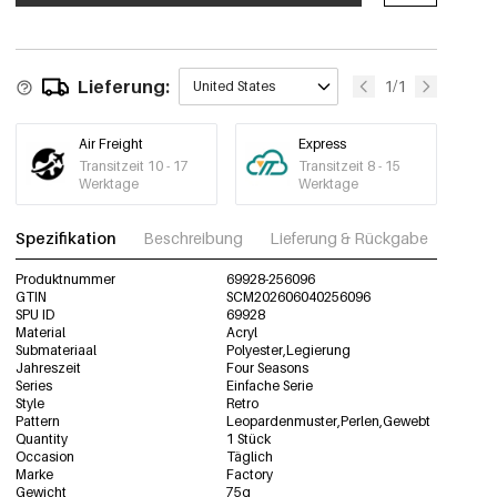
Lieferung:
1/1
United States
Air Freight
Express
Transitzeit 10 - 17
Transitzeit 8 - 15
Werktage
Werktage
Spezifikation
Beschreibung
Lieferung & Rückgabe
Fotos
Produktnummer
69928-256096
GTIN
SCM202606040256096
SPU ID
69928
Material
Acryl
Submateriaal
Polyester,Legierung
Jahreszeit
Four Seasons
Series
Einfache Serie
Style
Retro
Pattern
Leopardenmuster,Perlen,Gewebt
Quantity
1 Stück
Occasion
Täglich
Marke
Factory
Gewicht
75g