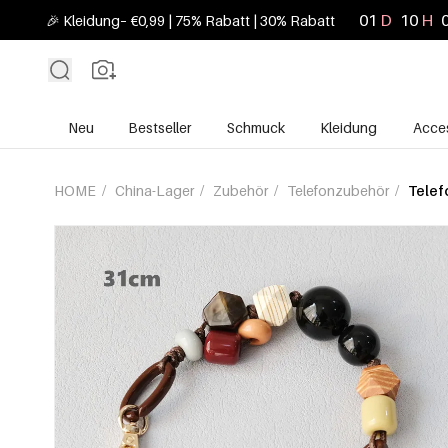
01
D
10
H
🎉 Kleidung– €0,99 | 75% Rabatt | 30% Rabatt
Neu
Bestseller
Schmuck
Kleidung
Acces
HOME
/
China-Lager
/
Zubehör
/
Telefonzubehör
/
Telef