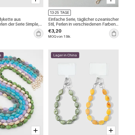
13-25 TAGE
ykette aus
Einfache Serie, täglicher ozeanischer
rlen der Serie Simple,
Stil, Perlen in verschiedenen Farben,
ich
Acryl-Taschen- und Handyketten
€3,20
MOQ von 1 Stk.
a
Lager in China