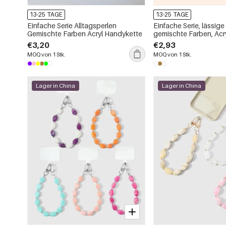
13-25 TAGE
13-25 TAGE
Einfache Serie Alltagsperlen
Einfache Serie, lässige
Gemischte Farben Acryl Handykette
gemischte Farben, Acr
€3,20
€2,93
MOQ von 1 Stk.
MOQ von 1 Stk.
Lager in China
Lager in China