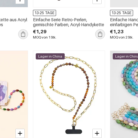
13-25 TAGE
13-25 TAGE
ette aus Acryl
Einfache Serie Retro-Perlen,
Einfache Hand
ys
gemischte Farben, Acryl-Handykette
einfarbigen Pe
täglich erhältl
€1,29
€1,23
MOQ von 1 Stk.
MOQ von 2 Stk.
Lager in China
Lager in Chin