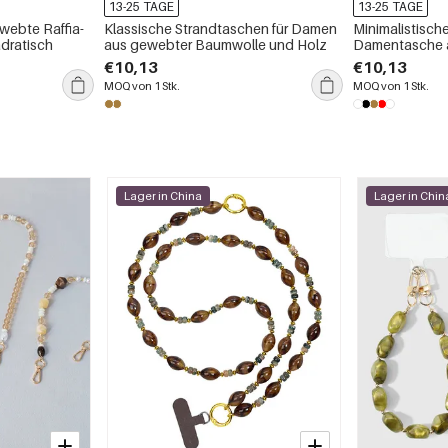
13-25 TAGE
13-25 TAGE
ewebte Raffia-
Klassische Strandtaschen für Damen
Minimalistisch
dratisch
aus gewebter Baumwolle und Holz
Damentasche a
verschiedenen
€10,13
€10,13
MOQ von 1 Stk.
MOQ von 1 Stk.
Lager in China
Lager in Chin