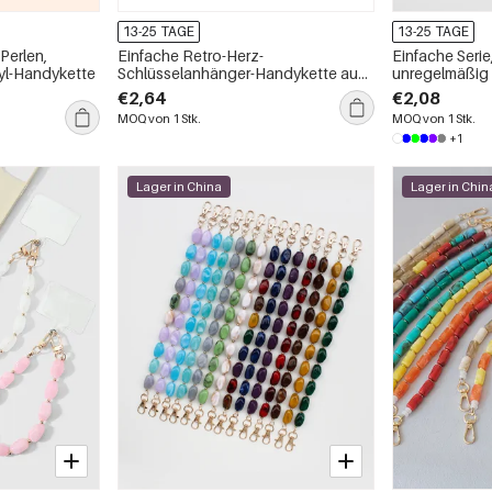
13-25 TAGE
13-25 TAGE
 Perlen,
Einfache Retro-Herz-
Einfache Serie
yl-Handykette
Schlüsselanhänger-Handykette aus
unregelmäßig 
Acryl mit Farbverlauf
Telefonkette
€2,64
€2,08
MOQ von 1 Stk.
MOQ von 1 Stk.
+1
Lager in China
Lager in Chin