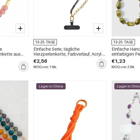
13-25 TAGE
13-25 TAGE
he
Einfache Serie, tägliche
Einfache Hand
nkette aus
Herzperlenkette, Farbverlauf, Acryl-
einfarbigen Pe
rlen
Handykette
täglich erhältl
€2,56
€1,23
MOQ von 1 Stk.
MOQ von 2 Stk.
Lager in China
Lager in Chin