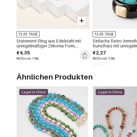
13-25 TAGE
13-25 TAGE
Statement-Ring aus Edelstahl mit
Einfache Retro-Armreif
unregelmäßiger Zirkonia-Form,
Kunstharz mit unregel
wasserdicht
€4,35
€2,27
MOQ von 1 Stk.
MOQ von 1 Stk.
Ähnlichen Produkten
Lager in China
Lager in China