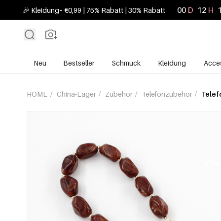
00
D
12
H
🎉 Kleidung– €0,99 | 75% Rabatt | 30% Rabatt
Neu
Bestseller
Schmuck
Kleidung
Acces
HOME
/
China-Lager
/
Zubehör
/
Telefonzubehör
/
Telef