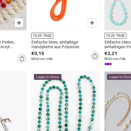
13-25 TAGE
13-25 TAGE
e Perlen,
Einfache Serie, einfarbige
Einfache Hand
Acryl-
Handykette aus Polyester
einfarbigen Pe
täglich erhältl
€0,15
€2,21
MOQ von 2 Stk.
MOQ von 2 Stk.
Lager in China
Lager in Chin