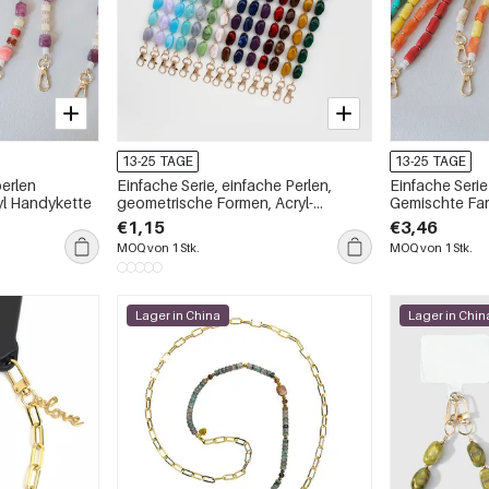
13-25 TAGE
13-25 TAGE
perlen
Einfache Serie, einfache Perlen,
Einfache Serie
yl Handykette
geometrische Formen, Acryl-
Gemischte Far
Handykette
€1,15
€3,46
MOQ von 1 Stk.
MOQ von 1 Stk.
Lager in China
Lager in Chin