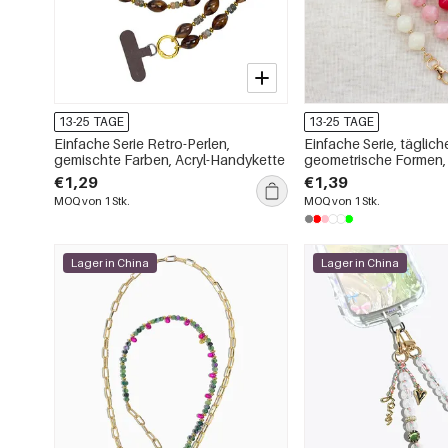
13-25 TAGE
13-25 TAGE
Einfache Serie Retro-Perlen,
Einfache Serie, täglich
gemischte Farben, Acryl-Handykette
geometrische Formen, 
Telefonkette
€1,29
€1,39
MOQ von 1 Stk.
MOQ von 1 Stk.
Lager in China
Lager in China