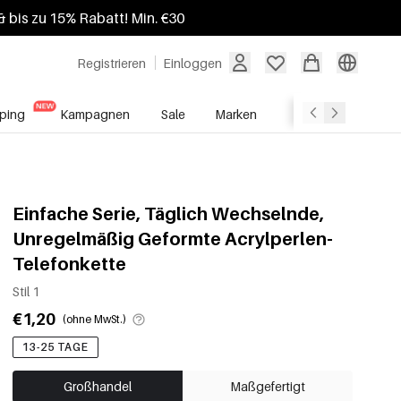
 bis zu 15% Rabatt! Min. €30
Registrieren
Einloggen
ping
Kampagnen
Sale
Marken
Grosshandelsdien
Einfache Serie, Täglich Wechselnde,
Unregelmäßig Geformte Acrylperlen-
Telefonkette
Stil 1
€1,20
(ohne MwSt.)
13-25 TAGE
Großhandel
Maßgefertigt