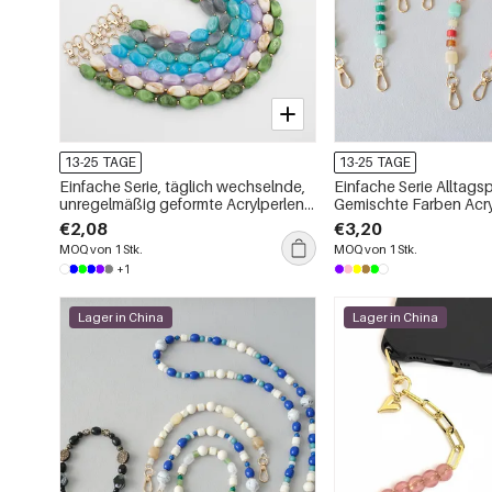
13-25 TAGE
13-25 TAGE
Einfache Serie, täglich wechselnde,
Einfache Serie Alltags
unregelmäßig geformte Acrylperlen-
Gemischte Farben Acr
Telefonkette
€2,08
€3,20
MOQ von 1 Stk.
MOQ von 1 Stk.
+1
Lager in China
Lager in China