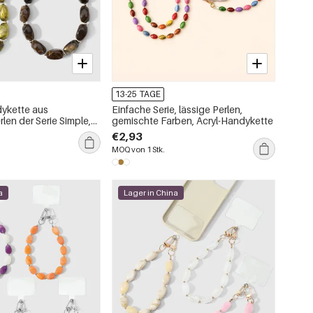
13-25 TAGE
ykette aus
Einfache Serie, lässige Perlen,
rlen der Serie Simple,
gemischte Farben, Acryl-Handykette
ich
€2,93
MOQ von 1 Stk.
a
Lager in China