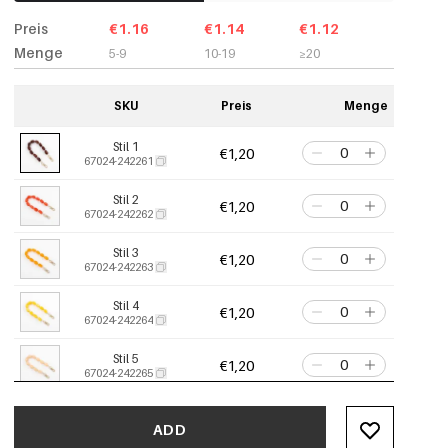
Preis
€1.16
€1.14
€1.12
Menge
5-9
10-19
≥20
SKU
Preis
Menge
Stil 1
€1,20
67024-242261
Stil 2
€1,20
67024-242262
Stil 3
€1,20
67024-242263
Stil 4
€1,20
67024-242264
Stil 5
€1,20
67024-242265
Stil 6
€1,20
67024-242266
ADD