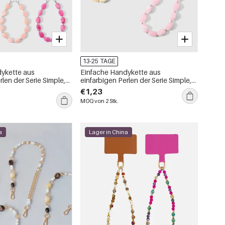
13-25 TAGE
ykette aus
Einfache Handykette aus
rlen der Serie Simple,
einfarbigen Perlen der Serie Simple,
ich
täglich erhältlich
€1,23
MOQ von 2 Stk.
a
Lager in China