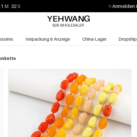
11
M
30
S
✨
Anmelden &
B2B WHOLESALER
soires
Verpackung & Anzeige
China-Lager
Dropship
onkette