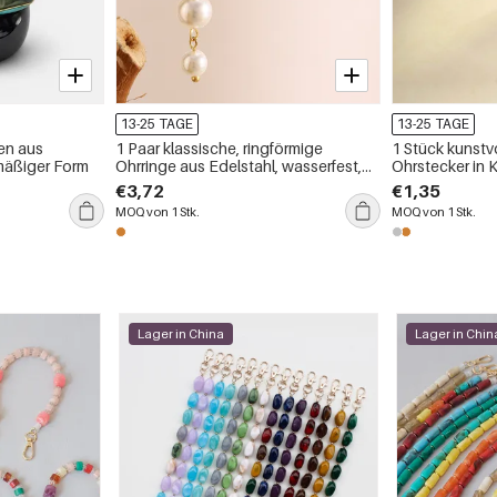
13-25 TAGE
13-25 TAGE
en aus
1 Paar klassische, ringförmige
1 Stück kunstvo
mäßiger Form
Ohrringe aus Edelstahl, wasserfest,
Ohrstecker in 
goldfarben, für Damen
Zirkonia für D
€3,72
€1,35
MOQ von 1 Stk.
MOQ von 1 Stk.
Lager in China
Lager in Chin