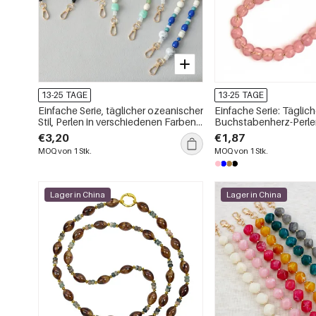
13-25 TAGE
13-25 TAGE
Einfache Serie, täglicher ozeanischer
Einfache Serie: Täglic
Stil, Perlen in verschiedenen Farben,
Buchstabenherz-Perle
Acryl-Taschen- und Handyketten
Acryl in einfarbigen Pe
€3,20
€1,87
MOQ von 1 Stk.
MOQ von 1 Stk.
Lager in China
Lager in China