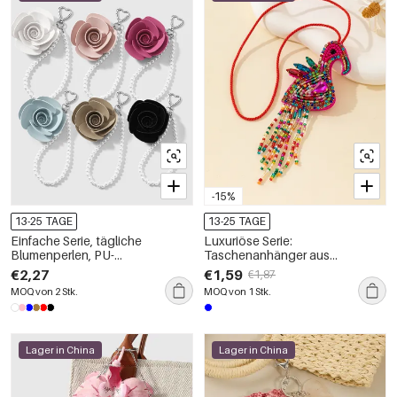
-15%
13-25 TAGE
13-25 TAGE
Einfache Serie, tägliche
Luxuriöse Serie:
Blumenperlen, PU-
Taschenanhänger aus
Taschenanhänger
gewebtem Seil mit natürlichen
€2,27
€1,59
€1,87
Tierquastenperlen
MOQ von 2 Stk.
MOQ von 1 Stk.
Lager in China
Lager in China