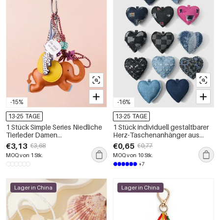
-15%
-16%
13-25 TAGE
13-25 TAGE
1 Stück Simple Series Niedliche
1 Stück individuell gestaltbarer
Tierleder Damen
Herz-Taschenanhänger aus
Taschenanhänger
kariertem Denim mit
€3,13
€0,65
€3,68
€0,77
Leopardenmuster
MOQ von 1 Stk.
MOQ von 10 Stk.
+7
Lager in China
Lager in China