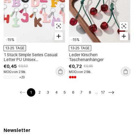
-15%
-15%
13-25 TAGE
13-25 TAGE
1 Stück Simple Series Casual
Leder Kirschen
Letter PU Unisex
Taschenanhänger
Taschenanhänger
€0,45
€0,72
€0,53
€0,85
MOQ von 2 Stk.
MOQ von 2 Stk.
+20
1
2
3
4
5
6
7
8
...
17
Newsletter