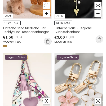
-15%
-15%
13-25 TAGE
13-25 TAGE
Einfache Serie Niedliche Tier-
Einfache Serie – Tägliche
Teddyhund-Taschenanhänger
Buchstabenherz-
aus einfarbigem Stoff
Schlüsselanhänger aus
€1,56
€3,06
€1,84
€3,60
Legierung und künstlichen
MOQ von 1 Stk.
MOQ von 1 Stk.
Perlen
Lager in China
Lager in China