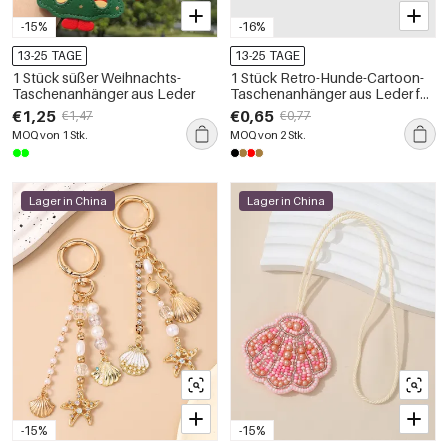
-15%
-16%
13-25 TAGE
13-25 TAGE
1 Stück süßer Weihnachts-
1 Stück Retro-Hunde-Cartoon-
Taschenanhänger aus Leder
Taschenanhänger aus Leder für
Damen
€1,25
€0,65
€1,47
€0,77
MOQ von 1 Stk.
MOQ von 2 Stk.
Lager in China
Lager in China
-15%
-15%