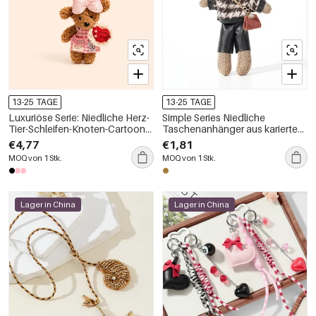
13-25 TAGE
13-25 TAGE
Luxuriöse Serie: Niedliche Herz-
Simple Series Niedliche
Tier-Schleifen-Knoten-Cartoon-
Taschenanhänger aus kariertem
Perlen-PP-Taschenanhänger
Stoff
€4,77
€1,81
MOQ von 1 Stk.
MOQ von 1 Stk.
Lager in China
Lager in China