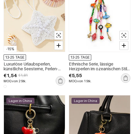
-15%
13-25 TAGE
13-25 TAGE
Luxuriöse Urlaubsperlen,
Ethnische Serie, lässige
künstliche Seesterne, Perlen-
Herzperlen im ozeanischen Stil,
Taschenanhänger für Damen
gemischte Farben, Seestern-
€1,54
€5,55
€1,81
Harz-Taschenanhänger
MOQ von 2 Stk.
MOQ von 1 Stk.
Lager in China
Lager in China