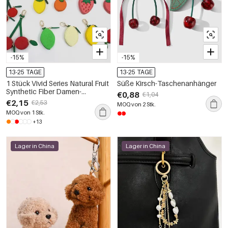
-15%
-15%
13-25 TAGE
13-25 TAGE
1 Stück Vivid Series Natural Fruit
Süße Kirsch-Taschenanhänger
Synthetic Fiber Damen-
€0,88
€1,04
Geldbörsenanhänger
€2,15
€2,53
MOQ von 2 Stk.
MOQ von 1 Stk.
+13
Lager in China
Lager in China