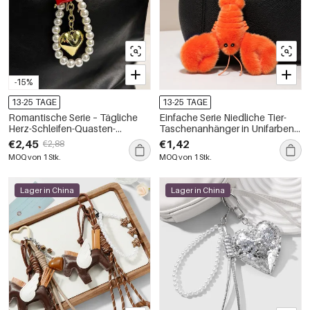
-15%
13-25 TAGE
13-25 TAGE
Romantische Serie – Tägliche
Einfache Serie Niedliche Tier-
Herz-Schleifen-Quasten-
Taschenanhänger in Unifarben
Taschenanhänger aus
im Ozean-Stil aus PP
€2,45
€1,42
€2,88
Legierung
MOQ von 1 Stk.
MOQ von 1 Stk.
Lager in China
Lager in China