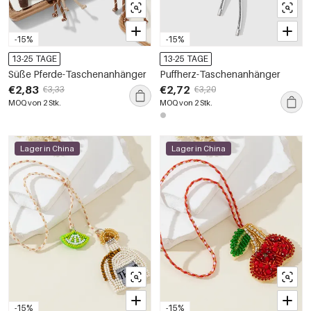
-15%
-15%
13-25 TAGE
13-25 TAGE
Süße Pferde-Taschenanhänger
Puffherz-Taschenanhänger
€2,83
€2,72
€3,33
€3,20
MOQ von 2 Stk.
MOQ von 2 Stk.
Lager in China
Lager in China
-15%
-15%