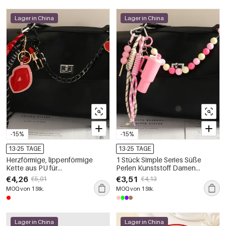
Lager in China
Lager in China
-15%
-15%
13-25 TAGE
13-25 TAGE
Herzförmige, lippenförmige
1 Stück Simple Series Süße
Kette aus PU für
Perlen Kunststoff Damen
Damentaschenanhänger
Taschenanhänger
€4,26
€3,51
€5,01
€4,13
MOQ von 1 Stk.
MOQ von 1 Stk.
Lager in China
Lager in China