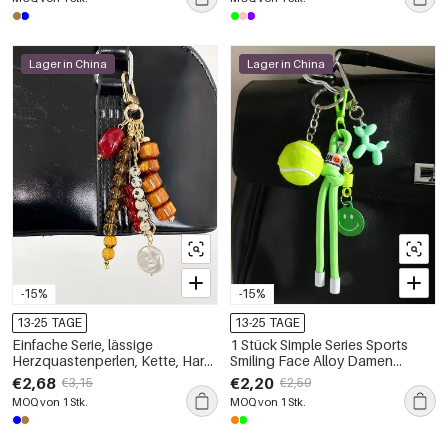
Lager in China
Lager in China
-15%
-15%
13-25 TAGE
13-25 TAGE
Einfache Serie, lässige
1 Stück Simple Series Sports
Herzquastenperlen, Kette, Harz-
Smiling Face Alloy Damen
Taschenanhänger in
Taschenanhänger
€2,68
€2,20
€3,15
€2,59
verschiedenen Farben
MOQ von 1 Stk.
MOQ von 1 Stk.