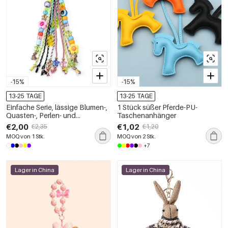
-15%
-15%
13-25 TAGE
13-25 TAGE
Einfache Serie, lässige Blumen-,
1 Stück süßer Pferde-PU-
Quasten-, Perlen- und
Taschenanhänger
Sternanhänger für Plastiktüten
€2,00
€1,02
€2,35
€1,20
MOQ von 1 Stk.
MOQ von 2 Stk.
+7
Lager in China
Lager in China