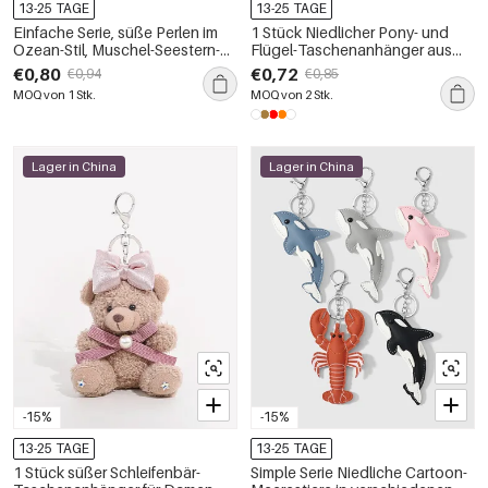
13-25 TAGE
13-25 TAGE
Einfache Serie, süße Perlen im
1 Stück Niedlicher Pony- und
Ozean-Stil, Muschel-Seestern-
Flügel-Taschenanhänger aus
Taschenanhänger aus
Leder für Damen
€0,80
€0,72
€0,94
€0,85
Legierung
MOQ von 1 Stk.
MOQ von 2 Stk.
Lager in China
Lager in China
-15%
-15%
13-25 TAGE
13-25 TAGE
1 Stück süßer Schleifenbär-
Simple Serie Niedliche Cartoon-