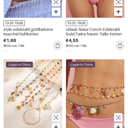
13-25 TAGE
13-25 TAGE
style edelstahl goldfarbene
Urlaub Natur Conch Edelstahl
muschel-hüftketten
Gold Farbe frauen Taille Ketten
€1,88
€4,55
MOQ von 1 Stk.
MOQ von 1 Stk.
Lager in China
Lager in China