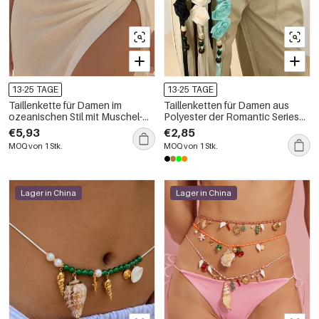
13-25 TAGE
13-25 TAGE
Taillenkette für Damen im
Taillenketten für Damen aus
ozeanischen Stil mit Muschel-
Polyester der Romantic Series
und Seesternmotiv, Edelstahl,
Sweet Rose
€5,93
€2,85
goldfarben
MOQ von 1 Stk.
MOQ von 1 Stk.
Lager in China
Lager in China