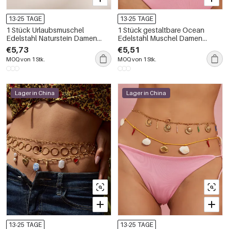
13-25 TAGE
13-25 TAGE
1 Stück Urlaubsmuschel
1 Stück gestaltbare Ocean
Edelstahl Naturstein Damen
Edelstahl Muschel Damen
Taillenketten
Taillenketten
€5,73
€5,51
MOQ von 1 Stk.
MOQ von 1 Stk.
Lager in China
Lager in China
13-25 TAGE
13-25 TAGE