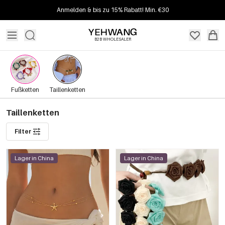
Anmelden & bis zu 15% Rabatt! Min. €30
B2B WHOLESALER
Fußketten
Taillenketten
Taillenketten
Filter
Lager in China
Lager in China