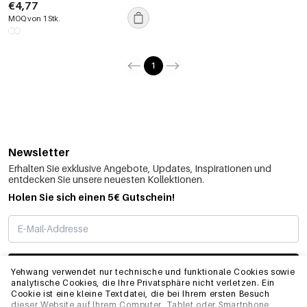
ketten
€4,77
MOQ von 1 Stk.
1
Newsletter
Erhalten Sie exklusive Angebote, Updates, Inspirationen und
entdecken Sie unsere neuesten Kollektionen.
Holen Sie sich einen 5€ Gutschein!
ABONNIEREN
Yehwang verwendet nur technische und funktionale Cookies sowie
analytische Cookies, die Ihre Privatsphäre nicht verletzen. Ein
Cookie ist eine kleine Textdatei, die bei Ihrem ersten Besuch
dieser Website auf Ihrem Computer, Tablet oder Smartphone