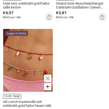
style herz edelstahl gold farbe
Strand-Serie Muschelanhänger
taille ketten
Edelstahl Goldfarben Damen
Taillenketten
€4,57
€3,81
MOQ von 1 Stk.
MOQ von 1 Stk.
Lager in China
13-25 TAGE
stil conch baumwolle seil
edelstahl gold farbe frauen taille