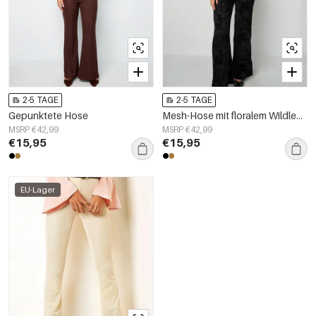
2-5 TAGE
2-5 TAGE
Gepunktete Hose
Mesh-Hose mit floralem Wildledermuster – passend zum Outfit
MSRP €42,99
MSRP €42,99
€15,95
€15,95
EU-Lager