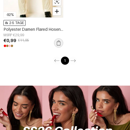
-92%
2-5 TAGE
Polyester Damen Flared Hosen Elegantes Hochtailliertes Design
MSRP €29,99
€0,99
€11,95
1