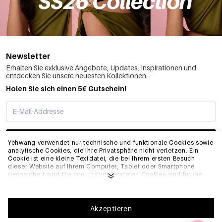
Newsletter
Erhalten Sie exklusive Angebote, Updates, Inspirationen und
entdecken Sie unsere neuesten Kollektionen.
Holen Sie sich einen 5€ Gutschein!
ABONNIEREN
Yehwang verwendet nur technische und funktionale Cookies sowie
analytische Cookies, die Ihre Privatsphäre nicht verletzen. Ein
Cookie ist eine kleine Textdatei, die bei Ihrem ersten Besuch
dieser Website auf Ihrem Computer, Tablet oder Smartphone
INFO
gespeichert wird.Die von uns verwendeten Cookies sind für die
technische Funktionalität der Website und Ihre
Benutzerfreundlichkeit notwendig. Sie ermöglichen es der
Website, ordnungsgemäß zu funktionieren und z.B. Ihre
ALLGEMEIN
bevorzugten Einstellungen zu speichern. Sie ermöglichen es uns
Akzeptieren
auch, unsere Website zu optimieren.Um sicherzustellen, dass Sie
eine gute Browsing- und Einkaufserfahrung auf Yehwang haben,