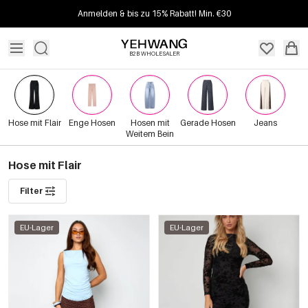
Anmelden & bis zu 15% Rabatt! Min. €30
B2B WHOLESALER
Hose mit Flair
Enge Hosen
Hosen mit
Gerade Hosen
Jeans
Weitem Bein
Hose mit Flair
Filter
EU-Lager
EU-Lager