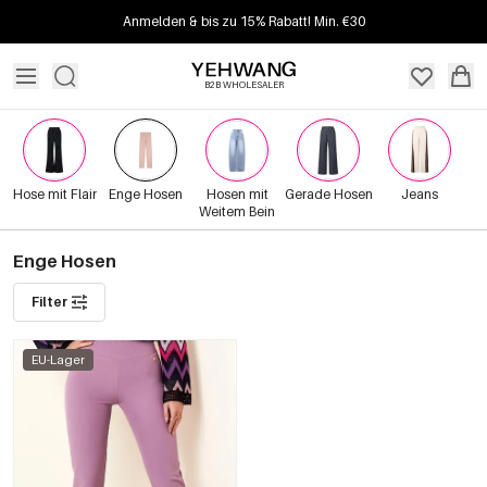
Anmelden & bis zu 15% Rabatt! Min. €30
B2B WHOLESALER
Hose mit Flair
Enge Hosen
Hosen mit
Gerade Hosen
Jeans
Weitem Bein
Enge Hosen
Filter
EU-Lager