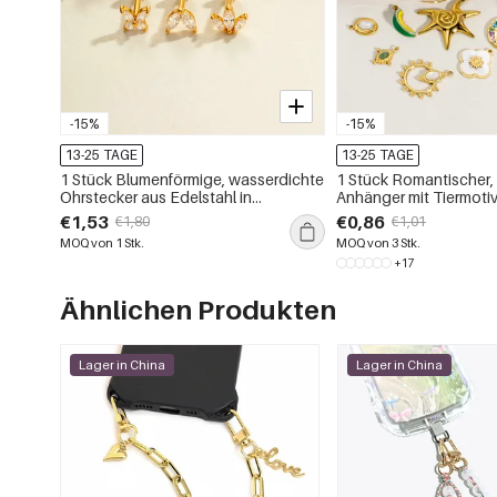
-15%
-15%
13-25 TAGE
13-25 TAGE
1 Stück Blumenförmige, wasserdichte
1 Stück Romantischer, 
Ohrstecker aus Edelstahl in
Anhänger mit Tiermotiv
Goldfarbe mit Zirkonia
Chili, aus wasserdichte
€1,53
€0,86
€1,80
€1,01
Damen
MOQ von 1 Stk.
MOQ von 3 Stk.
+17
Ähnlichen Produkten
Lager in China
Lager in China