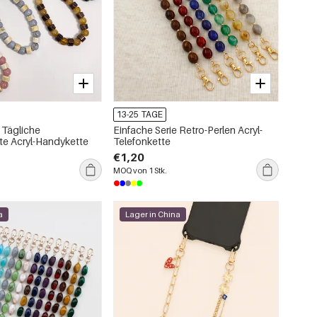
13-25 TAGE
 Tägliche
Einfache Serie Retro-Perlen Acryl-
te Acryl-Handykette
Telefonkette
€1,20
MOQ von 1 Stk.
a
Lager in China