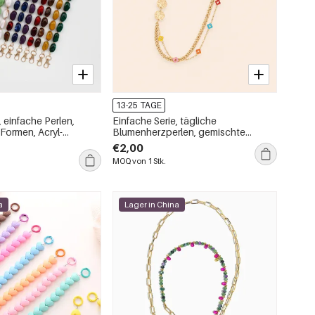
13-25 TAGE
, einfache Perlen,
Einfache Serie, tägliche
Formen, Acryl-
Blumenherzperlen, gemischte
Farben, Kette, Klee-Metall-
€2,00
Telefonkette
MOQ von 1 Stk.
a
Lager in China