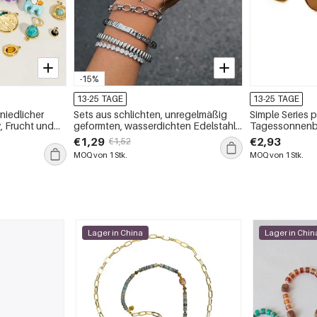
-15%
13-25 TAGE
13-25 TAGE
niedlicher
Sets aus schlichten, unregelmäßig
Simple Series 
, Frucht und
geformten, wasserdichten Edelstahl-
Tagessonnenbr
m Edelstahl für
Armbändern für Damen
€1,29
€2,93
€1,52
MOQ von 1 Stk.
MOQ von 1 Stk.
Lager in China
Lager in Chin