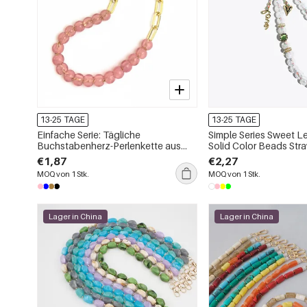
13-25 TAGE
13-25 TAGE
Einfache Serie: Tägliche
Simple Series Sweet Le
Buchstabenherz-Perlenkette aus
Solid Color Beads Stra
Acryl in einfarbigen Perlen
Phone Chain
€1,87
€2,27
MOQ von 1 Stk.
MOQ von 1 Stk.
Lager in China
Lager in China