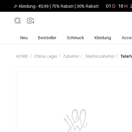
01
D
16
H
🎉 Kleidung– €0,99 | 75% Rabatt | 30% Rabatt
Neu
Bestseller
Schmuck
Kleidung
Acces
HOME
/
China-Lager
/
Zubehör
/
Telefonzubehör
/
Telef