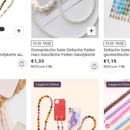
13-25 TAGE
13-25 TAGE
Romantische Serie Einfache Perlen
Einfache Serie
ndykette aus
Harz Künstliche Perlen Handykette
geometrische 
Handykette
€1,33
€1,15
MOQ von 2 Stk.
MOQ von 1 Stk.
Lager in China
Lager in Chin