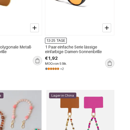
13-25 TAGE
13-25 
polygonale Metall-
1 Paar einfache Serie lässige
1 Stüc
ille
einfarbige Damen-Sonnenbrille
Goldfa
€1,92
€4,23
MOQ von 5 Stk.
MOQ von 
+2
a
Lager in China