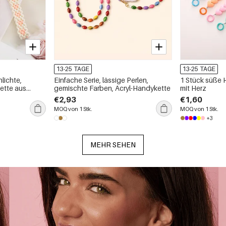
13-25 TAGE
13-25 TAGE
lichte,
Einfache Serie, lässige Perlen,
1 Stück süße 
ette aus
gemischte Farben, Acryl-Handykette
mit Herz
€2,93
€1,60
MOQ von 1 Stk.
MOQ von 1 Stk.
+3
MEHR SEHEN