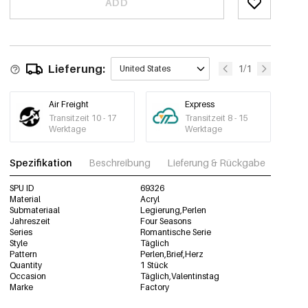
ADD
Lieferung:
1/1
United States
Air Freight
Express
Transitzeit 10 - 17
Transitzeit 8 - 15
Werktage
Werktage
Spezifikation
Beschreibung
Lieferung & Rückgabe
Fotos
SPU ID
69326
Material
Acryl
Submateriaal
Legierung,Perlen
Jahreszeit
Four Seasons
Series
Romantische Serie
Style
Täglich
Pattern
Perlen,Brief,Herz
Quantity
1 Stück
Occasion
Täglich,Valentinstag
Marke
Factory