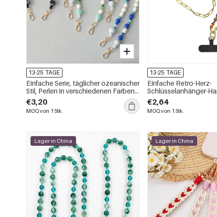
13-25 TAGE
13-25 TAGE
Einfache Serie, täglicher ozeanischer
Einfache Retro-Herz-
Stil, Perlen in verschiedenen Farben,
Schlüsselanhänger-Ha
Acryl-Taschen- und Handyketten
Acryl mit Farbverlauf
€3,20
€2,64
MOQ von 1 Stk.
MOQ von 1 Stk.
Lager in China
Lager in China