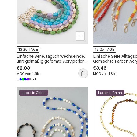
13-25 TAGE
13-25 TAGE
Einfache Serie, täglich wechselnde,
Einfache Serie Alltags
unregelmäßig geformte Acrylperlen-
Gemischte Farben Acr
Telefonkette
€2,08
€3,46
MOQ von 1 Stk.
MOQ von 1 Stk.
+1
Lager in China
Lager in China