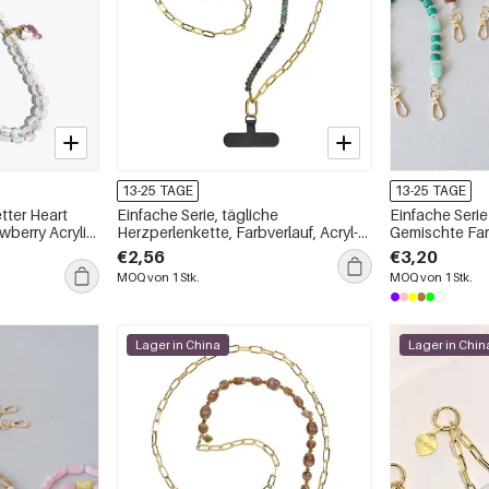
13-25 TAGE
13-25 TAGE
tter Heart
Einfache Serie, tägliche
Einfache Serie
wberry Acrylic
Herzperlenkette, Farbverlauf, Acryl-
Gemischte Far
Handykette
€2,56
€3,20
MOQ von 1 Stk.
MOQ von 1 Stk.
Lager in China
Lager in Chin