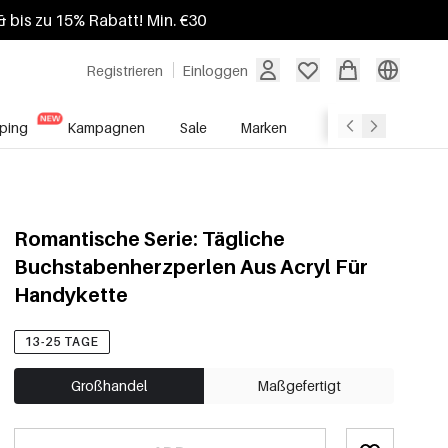
 bis zu 15% Rabatt! Min. €30
Registrieren
Einloggen
ping
Kampagnen
Sale
Marken
Grosshandelsdien
Romantische Serie: Tägliche
Buchstabenherzperlen Aus Acryl Für
Handykette
13-25 TAGE
Großhandel
Maßgefertigt