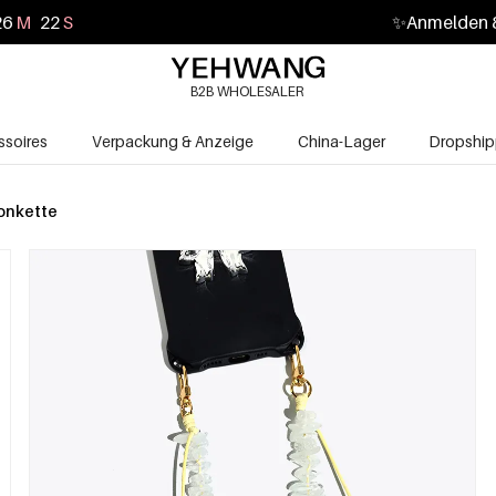
26
M
20
S
✨
Anmelden &
B2B WHOLESALER
soires
Verpackung & Anzeige
China-Lager
Dropship
onkette