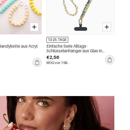
13-25 TAGE
Handykette aus Acryl
Einfache Serie Alltags-
Schlüsselanhänger aus Glas in
verschiedenen Farben
€2,56
MOQ von 1 Stk.