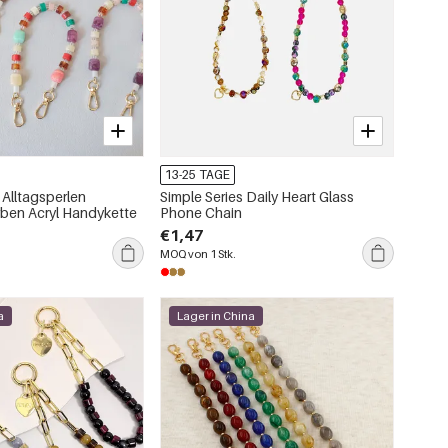
13-25 TAGE
 Alltagsperlen
Simple Series Daily Heart Glass
ben Acryl Handykette
Phone Chain
€1,47
MOQ von 1 Stk.
a
Lager in China