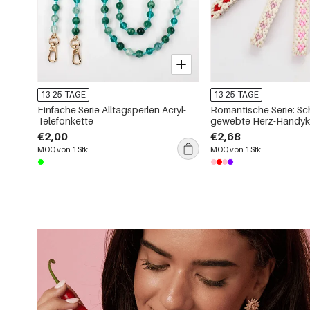
13-25 TAGE
13-25 TAGE
Einfache Serie Alltagsperlen Acryl-
Romantische Serie: Sch
Telefonkette
gewebte Herz-Handyk
Baumwolle
€2,00
€2,68
MOQ von 1 Stk.
MOQ von 1 Stk.