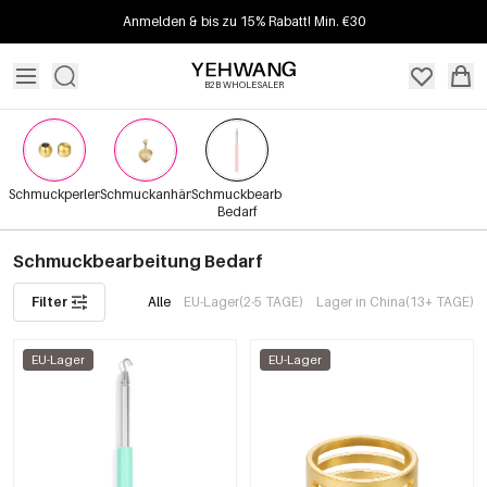
Anmelden & bis zu 15% Rabatt! Min. €30
B2B WHOLESALER
Schmuckperlen
Schmuckanhänger
Schmuckbearbeitung
Bedarf
Schmuckbearbeitung Bedarf
Filter
Alle
EU-Lager(2-5 TAGE)
Lager in China(13+ TAGE)
EU-Lager
EU-Lager