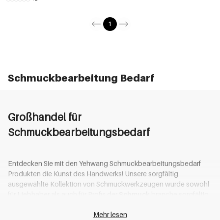
1
Schmuckbearbeitung Bedarf
Großhandel für
Schmuckbearbeitungsbedarf
Entdecken Sie mit den Yehwang Schmuckbearbeitungsbedarf
Produkten die Kunst des Handwerks! Unsere sorgfältig
ausgewählte Kollektion von Schmuckwerkzeugen wurde sowohl
für Liebhaber als auch für Profis der
Schmuck
branche sorgfältig
geplant. Egal, ob Sie feine Metalldraht formen, komplexe
Mehr lesen
Edelsteine einsetzen oder Ihr neuestes Meisterwerk polieren,