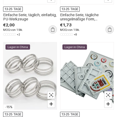
13-25 TAGE
13-25 TAGE
Einfache Serie, täglich, einfarbig,
Einfache Serie, tägliche
PU-Werkzeuge
unregelmäßige Form,
Leinenwerkzeuge
€2,00
€1,73
MOQ von 1 Stk.
MOQ von 1 Stk.
+2
+8
Lager in China
Lager in China
-15%
13-25 TAGE
13-25 TAGE