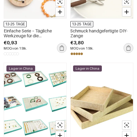
13-25 TAGE
13-25 TAGE
Einfache Serie – Tägliche
Schmuck handgefertigte DIY-
Werkzeuge für die
Zange
Schmuckbearbeitung aus
€0,93
€3,80
einfarbigem Holz
MOQ von 1 Stk.
MOQ von 1 Stk.
Lager in China
Lager in China