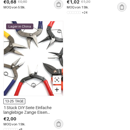
€0,68
€1,02
€0,80
€1,20
MOQ von 5 Stk.
MOQ von 1 Stk.
+24
Lager in China
13-25 TAGE
1 Stück DIY Serie Einfache
langlebige Zange Eisen
Schmuck Arbeitswerkzeuge
€2,00
MOQ von 1 Stk.
+8