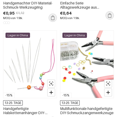
Handgemachter DIY-Material-
Einfache Serie
Schmuck-Werkzeugring
Alltagswerkzeuge aus
einfarbigem Kunststoff
€0,95
€0,64
€1,12
MOQ von 1 Stk.
MOQ von 1 Stk.
Lager in China
Lager in China
-15%
-15%
13-25 TAGE
13-25 TAGE
Handgefertigte
Multifunktionale handgefertigte
Halskettenanhänger-DIY-
DIY-Schmuckzangenwerkzeuge
Werkzeuge