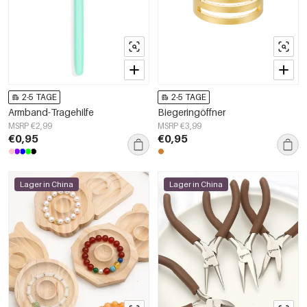
2-5 TAGE
2-5 TAGE
Armband-Tragehilfe
Biegeringöffner
MSRP €2,99
MSRP €3,99
€0,95
€0,95
Lager in China
Lager in China