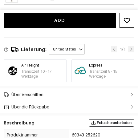
khaki
€2,16
69343-252626
ADD
Lavendel
€2,16
69343-252627
Lieferung:
1/1
United States
Air Freight
Express
Transitzeit 10 - 17
Transitzeit 8 - 15
Werktage
Werktage
Über Verschiffen
Über die Rückgabe
Beschreibung
Fotos herunterladen
Produktnummer
69343-252620