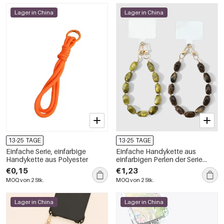
Lager in China
Lager in China
13-25 TAGE
13-25 TAGE
Einfache Serie, einfarbige
Einfache Handykette aus
Handykette aus Polyester
einfarbigen Perlen der Serie
Simple, täglich erhältlich
€0,15
€1,23
MOQ von 2 Stk.
MOQ von 2 Stk.
Lager in China
Lager in China