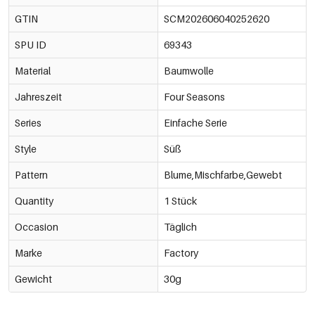
GTIN
SCM202606040252620
SPU ID
69343
Material
Baumwolle
Jahreszeit
Four Seasons
Series
Einfache Serie
Style
Süß
Pattern
Blume,Mischfarbe,Gewebt
Quantity
1 Stück
Occasion
Täglich
Marke
Factory
Gewicht
30g