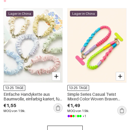
Lager in China
Lager in China
13-25 TAGE
13-25 TAGE
Einfache Handykette aus
Simple Series Casual Twist
Baumwolle, einfarbig kariert, für
Mixed Color Woven Braven
den täglichen Gebrauch
Rope Phone Chain
€1,55
€1,49
MOQ von 1 Stk.
MOQ von 1 Stk.
+1