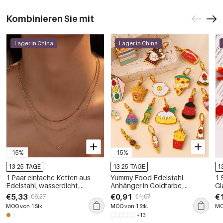
Kombinieren Sie mit
Lager in China
Lager in China
-15%
-15%
13-25 TAGE
13-25 TAGE
1
1 Paar einfache Ketten aus
Yummy Food Edelstahl-
1 
Edelstahl, wasserdicht,
Anhänger in Goldfarbe,
Gl
goldfarben, Damen-
wasserfest und
vo
€5,33
€0,91
€
€6,27
€1,07
Mehrlagenhalsketten
anlaufgeschützt
MOQ von 1 Stk.
MOQ von 1 Stk.
MO
+13