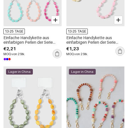
13-25 TAGE
13-25 TAGE
Einfache Handykette aus
Einfache Handykette aus
einfarbigen Perlen der Serie
einfarbigen Perlen der Serie
Simple, täglich erhältlich
Simple, täglich erhältlich
€2,21
€1,23
MOQ von 2 Stk.
MOQ von 2 Stk.
Lager in China
Lager in China