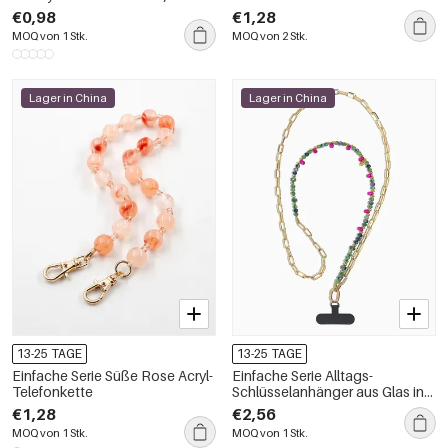
Leoparden-, Streifen-, Karo- und
Phone Chain
€0,98
€1,28
Punktmuster, gewebt aus
MOQ von 1 Stk.
MOQ von 2 Stk.
farbverlaufendem Stoff
Lager in China
Lager in China
13-25 TAGE
13-25 TAGE
Einfache Serie Süße Rose Acryl-
Einfache Serie Alltags-
Telefonkette
Schlüsselanhänger aus Glas in
verschiedenen Farben
€1,28
€2,56
MOQ von 1 Stk.
MOQ von 1 Stk.