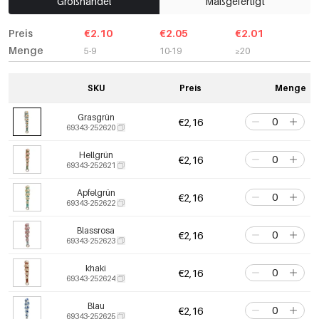
Großhandel
Maßgefertigt
Preis
€2.10
€2.05
€2.01
Menge
5-9
10-19
≥20
SKU
Preis
Menge
Grasgrün
€2,16
69343-252620
Hellgrün
€2,16
69343-252621
Apfelgrün
€2,16
69343-252622
Blassrosa
€2,16
69343-252623
khaki
€2,16
69343-252624
Blau
€2,16
69343-252625