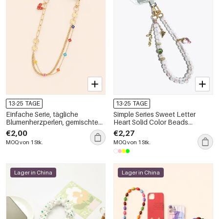
13-25 TAGE
13-25 TAGE
Einfache Serie, tägliche
Simple Series Sweet Letter
Blumenherzperlen, gemischte
Heart Solid Color Beads
Farben, Kette, Klee-Metall-
Strawberry Acrylic Phone Chain
€2,00
€2,27
Telefonkette
MOQ von 1 Stk.
MOQ von 1 Stk.
Lager in China
Lager in China