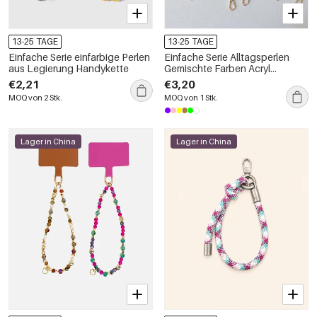
13-25 TAGE
13-25 TAGE
Einfache Serie einfarbige Perlen
Einfache Serie Alltagsperlen
aus Legierung Handykette
Gemischte Farben Acryl
Handykette
€2,21
€3,20
MOQ von 2 Stk.
MOQ von 1 Stk.
Lager in China
Lager in China