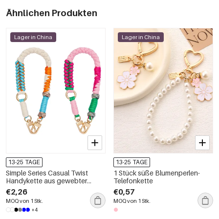
Ähnlichen Produkten
Lager in China
Lager in China
13-25 TAGE
13-25 TAGE
Simple Series Casual Twist
1 Stück süße Blumenperlen-
Handykette aus gewebter
Telefonkette
Baumwolle in verschiedenen
€2,26
€0,57
Farben
MOQ von 1 Stk.
MOQ von 1 Stk.
+4