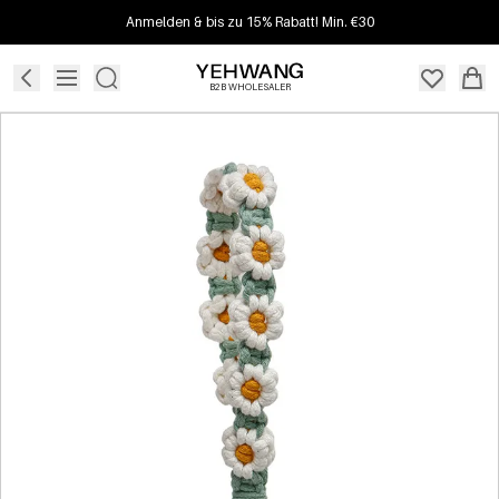
Anmelden & bis zu 15% Rabatt! Min. €30
B2B WHOLESALER