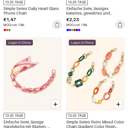
13-25 TAGE
13-25 TAGE
Simple Series Daily Heart Glass
Einfache Serie, lässiges
Phone Chain
kariertes, gewebtes und
geflochtenes Seil-Handykabel
€1,47
€2,23
in verschiedenen Farben
MOQ von 1 Stk.
MOQ von 1 Stk.
Lager in China
Lager in China
13-25 TAGE
13-25 TAGE
Einfache Serie, lässige
Simple Series Retro Mixed Color
Handykette mit Blumen-,
Chain Gradient Color Resin