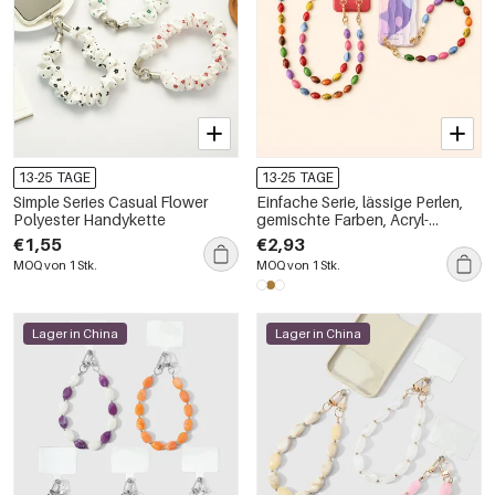
13-25 TAGE
13-25 TAGE
Simple Series Casual Flower
Einfache Serie, lässige Perlen,
Polyester Handykette
gemischte Farben, Acryl-
Handykette
€1,55
€2,93
MOQ von 1 Stk.
MOQ von 1 Stk.
Lager in China
Lager in China