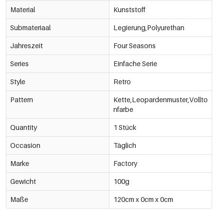
Material
Kunststoff
Submateriaal
Legierung,Polyurethan
Jahreszeit
Four Seasons
Series
Einfache Serie
Style
Retro
Pattern
Kette,Leopardenmuster,Vollto
nfarbe
Quantity
1 Stück
Occasion
Täglich
Marke
Factory
Gewicht
100g
Maße
120cm x 0cm x 0cm