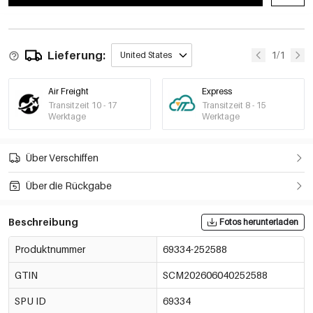
Lieferung:
1/1
United States
Air Freight
Express
Transitzeit 10 - 17
Transitzeit 8 - 15
Werktage
Werktage
Über Verschiffen
Über die Rückgabe
Beschreibung
Fotos herunterladen
Produktnummer
69334-252588
GTIN
SCM202606040252588
SPU ID
69334