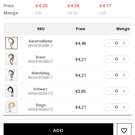
Preis
€4.35
€4.26
€4.17
Menge
5-9
10-19
≥20
SKU
Preis
Menge
Karamellfarbe
€4,48
69334-252588
Braun
€4,21
69334-252589
Mehrfarbig
€4,21
69334-252590
Schwarz
€3,95
69334-252591
Beige
€4,21
69334-252592
ADD