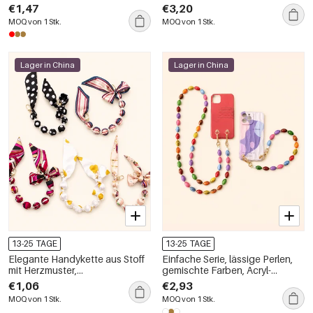
€1,47
€3,20
MOQ von 1 Stk.
MOQ von 1 Stk.
Lager in China
Lager in China
13-25 TAGE
13-25 TAGE
Elegante Handykette aus Stoff
Einfache Serie, lässige Perlen,
mit Herzmuster,
gemischte Farben, Acryl-
Leopardenmuster, Streifen und
Handykette
€1,06
€2,93
Punkten in verschiedenen
MOQ von 1 Stk.
MOQ von 1 Stk.
Farben.