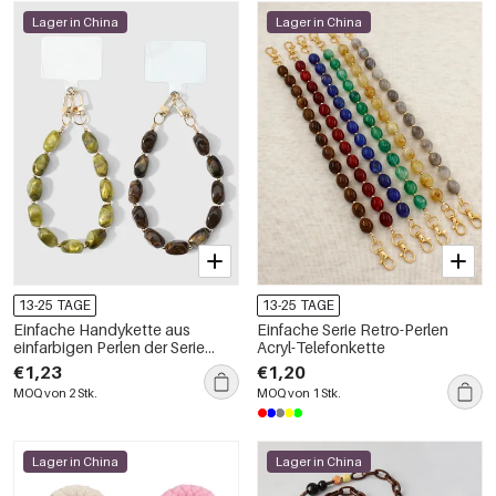
Lager in China
Lager in China
13-25 TAGE
13-25 TAGE
Einfache Handykette aus
Einfache Serie Retro-Perlen
einfarbigen Perlen der Serie
Acryl-Telefonkette
Simple, täglich erhältlich
€1,23
€1,20
MOQ von 2 Stk.
MOQ von 1 Stk.
Lager in China
Lager in China