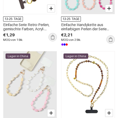
13-25 TAGE
13-25 TAGE
Einfache Serie Retro-Perlen,
Einfache Handykette aus
gemischte Farben, Acryl-
einfarbigen Perlen der Serie
Handykette
Simple, täglich erhältlich
€1,29
€2,21
MOQ von 1 Stk.
MOQ von 2 Stk.
Lager in China
Lager in China