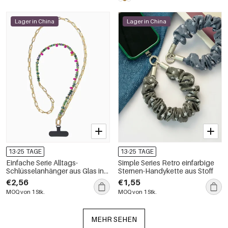
Lager in China
Lager in China
13-25 TAGE
13-25 TAGE
Einfache Serie Alltags-
Simple Series Retro einfarbige
Schlüsselanhänger aus Glas in
Sternen-Handykette aus Stoff
verschiedenen Farben
€2,56
€1,55
MOQ von 1 Stk.
MOQ von 1 Stk.
MEHR SEHEN