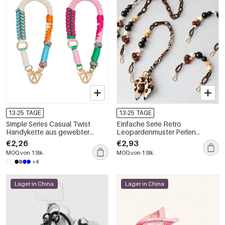
13-25 TAGE
13-25 TAGE
Simple Series Casual Twist
Einfache Serie Retro
Handykette aus gewebter
Leopardenmuster Perlen
Baumwolle in verschiedenen
Gewebte Acryl Tasche
€2,26
€2,93
Farben
Handykette
MOQ von 1 Stk.
MOQ von 1 Stk.
+4
Lager in China
Lager in China