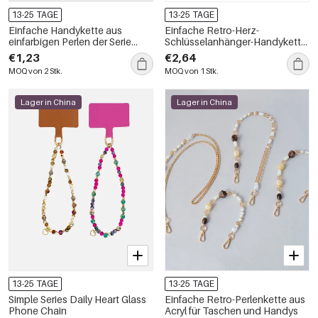
13-25 TAGE
13-25 TAGE
Einfache Handykette aus
Einfache Retro-Herz-
einfarbigen Perlen der Serie
Schlüsselanhänger-Handykette
Simple, täglich erhältlich
aus Acryl mit Farbverlauf
€1,23
€2,64
MOQ von 2 Stk.
MOQ von 1 Stk.
Lager in China
Lager in China
13-25 TAGE
13-25 TAGE
Simple Series Daily Heart Glass
Einfache Retro-Perlenkette aus
Phone Chain
Acryl für Taschen und Handys