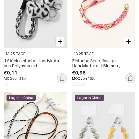
13-25 TAGE
13-25 TAGE
1 Stück einfache Handykette
Einfache Serie, lässige
aus Polyester mit
Handykette mit Blumen-,
Leopardenmuster
Leoparden-, Streifen-, Karo- und
€0,11
€0,98
Punktmuster, gewebt aus
MOQ von 2 Stk.
MOQ von 1 Stk.
farbverlaufendem Stoff
Lager in China
Lager in China