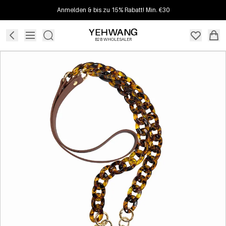
Anmelden & bis zu 15% Rabatt! Min. €30
B2B WHOLESALER