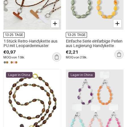
13-25 TAGE
13-25 TAGE
1 Stück Retro-Handykette aus
Einfache Serie einfarbige Perlen
PU mit Leopardenmuster
aus Legierung Handykette
€0,97
€2,21
MOQ von 1 Stk.
MOQ von 2 Stk.
Lager in China
Lager in China