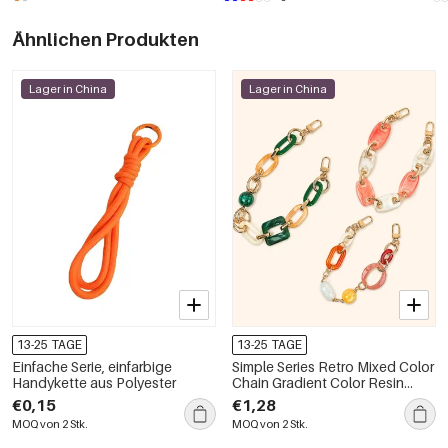
Ähnlichen Produkten
Lager in China
Lager in China
13-25 TAGE
13-25 TAGE
Einfache Serie, einfarbige
Simple Series Retro Mixed Color
Handykette aus Polyester
Chain Gradient Color Resin
Phone Chain
€0,15
€1,28
MOQ von 2 Stk.
MOQ von 2 Stk.