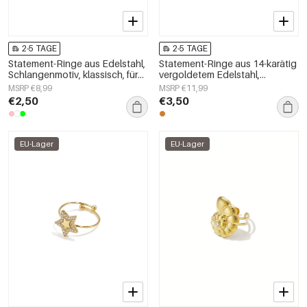
2-5 TAGE
2-5 TAGE
Statement-Ringe aus Edelstahl,
Statement-Ringe aus 14-karätig
Schlangenmotiv, klassisch, für
vergoldetem Edelstahl,
festliche Anlässe/Partys,
Herzmotiv, schlichte
MSRP €8,99
MSRP €11,99
luxuriöse Damenschmuckserie
Alltagskollektion,
€2,50
€3,50
Damenschmuck
EU-Lager
EU-Lager