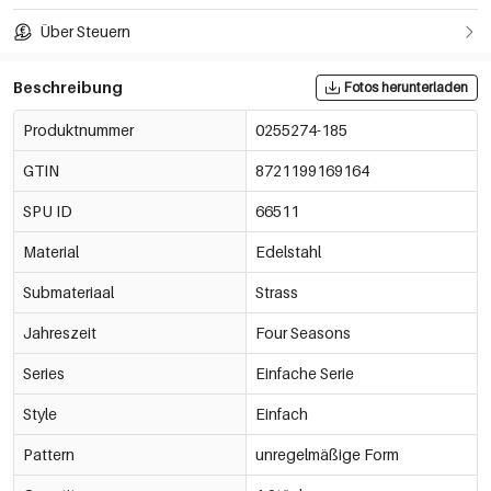
Über Steuern
Beschreibung
Fotos herunterladen
Produktnummer
0255274-185
GTIN
8721199169164
SPU ID
66511
Material
Edelstahl
Submateriaal
Strass
Jahreszeit
Four Seasons
Series
Einfache Serie
Style
Einfach
Pattern
unregelmäßige Form