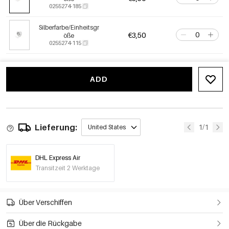
0255274-185
Silberfarbe/Einheitsgr
€3,50
öße
0255274-115
ADD
Lieferung:
1/1
United States
DHL Express Air
Transitzeit 2 Werktage
Über Verschiffen
Über die Rückgabe