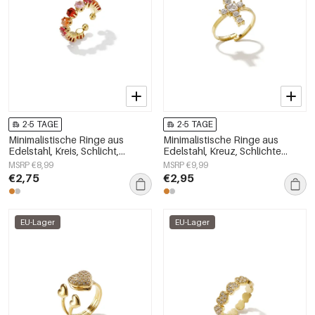
2-5 TAGE
2-5 TAGE
Minimalistische Ringe aus
Minimalistische Ringe aus
Edelstahl, Kreis, Schlicht,
Edelstahl, Kreuz, Schlichte
Alltagsschmuck,
Alltags-Serie, Damenschmuck
MSRP €8,99
MSRP €9,99
Damenschmuck
€2,75
€2,95
EU-Lager
EU-Lager