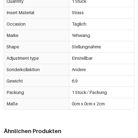
Quantity
1 Stück
Insert Material
Strass
Occasion
Täglich
Marke
Yehwang
Shape
Stellungnahme
Adjustment type
Einstellbar
Sonderkollektion
Andere
Gewicht
6.9
Packung
1 Stück / Packung
Maße
0cm x 0cm x 2cm
Ähnlichen Produkten