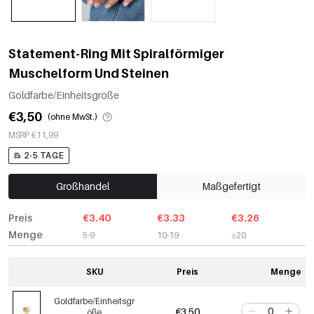
Statement-Ring Mit Spiralförmiger
Muschelform Und Steinen
Goldfarbe/Einheitsgröße
€3,50
(ohne MwSt.)
MSRP €11,99
2-5 TAGE
Großhandel
Maßgefertigt
Preis
€3.40
€3.33
€3.26
Menge
5-9
10-19
≥20
SKU
Preis
Menge
Goldfarbe/Einheitsgr
€3,50
öße