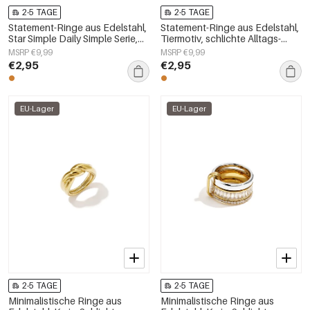
2-5 TAGE
2-5 TAGE
Statement-Ringe aus Edelstahl,
Statement-Ringe aus Edelstahl,
Star Simple Daily Simple Serie,
Tiermotiv, schlichte Alltags-
Damenschmuck
Serie, Damenschmuck
MSRP €9,99
MSRP €9,99
€2,95
€2,95
EU-Lager
EU-Lager
2-5 TAGE
2-5 TAGE
Minimalistische Ringe aus
Minimalistische Ringe aus