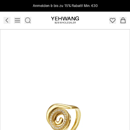
Anmelden & bis zu 15% Rabatt! Min. €30
B2B WHOLESALER