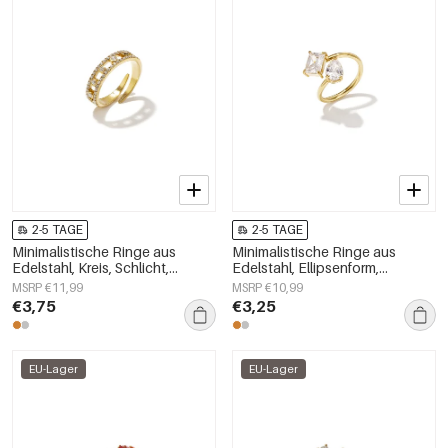
2-5 TAGE
2-5 TAGE
Minimalistische Ringe aus
Minimalistische Ringe aus
Edelstahl, Kreis, Schlicht,
Edelstahl, Ellipsenform,
Alltagsschmuck,
schlichte Alltags-Serie,
MSRP €11,99
MSRP €10,99
Damenschmuck
Damenschmuck
€3,75
€3,25
EU-Lager
EU-Lager