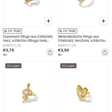
2-5 TAGE
2-5 TAGE
Statement-Ringe aus Edelstahl,
Minimalistische Ringe aus
Herz, schlichte Alltags-Serie,
Edelstahl, Herzform, schlichte
Damenschmuck
Alltags-Serie, Damenschmuck
MSRP €11,99
MSRP €11,99
€3,75
€3,50
EU-Lager
EU-Lager