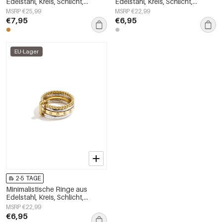
Edelstahl, Kreis, Schlicht,
Edelstahl, Kreis, Schlicht,
Alltagsschmuck,
Alltagsschmuck,
MSRP €25,99
MSRP €22,99
Damenschmuck
Damenschmuck
€7,95
€6,95
EU-Lager
2-5 TAGE
Minimalistische Ringe aus
Edelstahl, Kreis, Schlicht,
Alltagsschmuck,
MSRP €22,99
Damenschmuck
€6,95