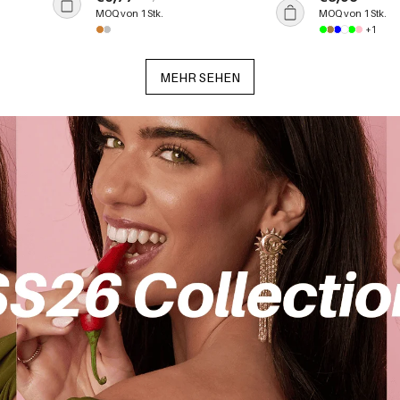
tperle
Taschenanhänger
Damen
MOQ von 1 Stk.
MOQ von 1 Stk.
+1
MEHR SEHEN