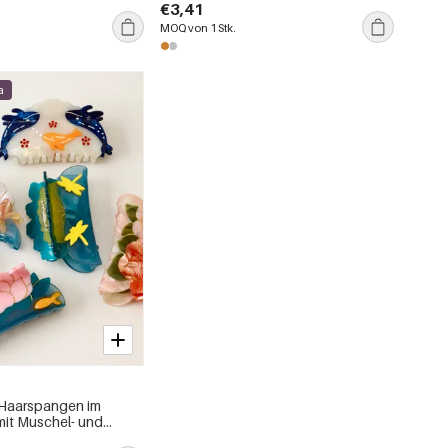
goldfarben
€3,41
MOQ von 1 Stk.
a
Haarspangen im
 mit Muschel- und
en aus Acetat für