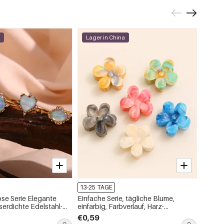
a
Lager in China
Lage
-15%
13-25 TAGE
13-25 
öse Serie Elegante
Einfache Serie, tägliche Blume,
1 Stüc
serdichte Edelstahl-
einfarbig, Farbverlauf, Harz-
wasser
ge
Haarkrallen
für Da
€0,59
€3,74