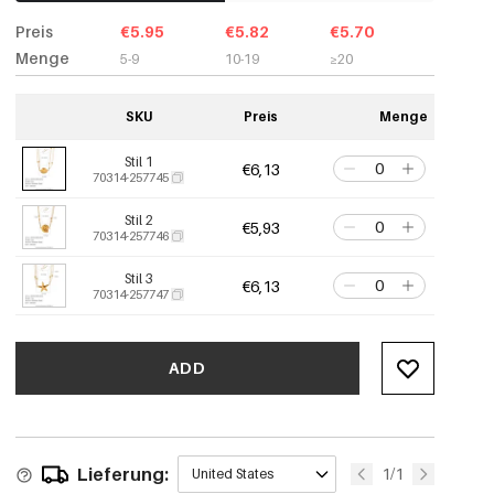
Preis
€5.95
€5.82
€5.70
Menge
5-9
10-19
≥20
SKU
Preis
Menge
Stil 1
€6,13
70314-257745
Stil 2
€5,93
70314-257746
Stil 3
€6,13
70314-257747
ADD
Lieferung:
1/1
United States