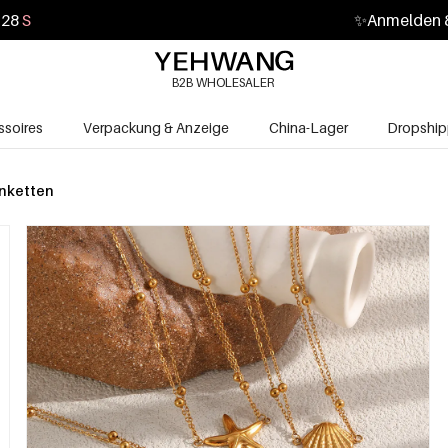
26
S
✨
Anmelden &
B2B WHOLESALER
soires
Verpackung & Anzeige
China-Lager
Dropship
enketten