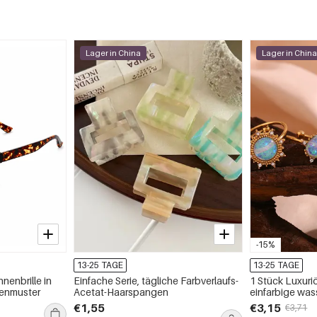
Lager in China
Lager in Chin
-15%
13-25 TAGE
13-25 TAGE
nenbrille in
Einfache Serie, tägliche Farbverlaufs-
1 Stück Luxuri
denmuster
Acetat-Haarspangen
einfarbige was
Statement-Rin
€1,55
€3,15
€3,71