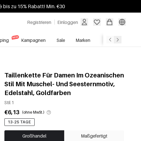
 bis zu 15% Rabatt! Min. €30
Registrieren
Einloggen
ping
Kampagnen
Sale
Marken
Grosshandelsdien
Taillenkette Für Damen Im Ozeanischen
Stil Mit Muschel- Und Seesternmotiv,
Edelstahl, Goldfarben
Stil 1
€6,13
(ohne MwSt.)
13-25 TAGE
Großhandel
Maßgefertigt