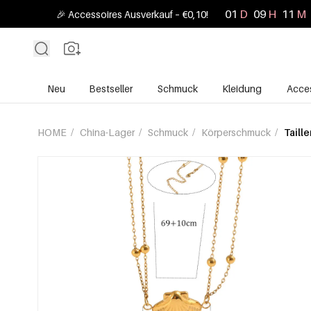
01
D
09
H
11
M
🎉 Accessoires Ausverkauf – €0,10!
Neu
Bestseller
Schmuck
Kleidung
Acces
HOME
/
China-Lager
/
Schmuck
/
Körperschmuck
/
Taill