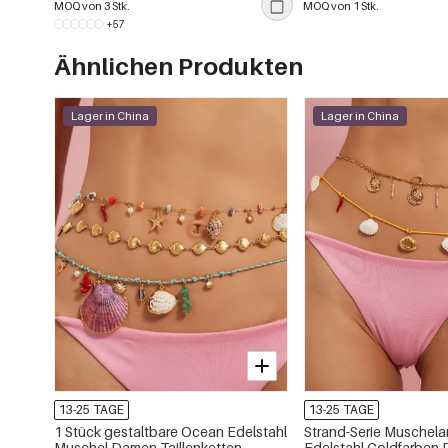
MOQ von 3 Stk.
MOQ von 1 Stk.
+57
Ähnlichen Produkten
Lager in China
Lager in China
13-25 TAGE
13-25 TAGE
1 Stück gestaltbare Ocean Edelstahl
Strand-Serie Muschel
Muschel Damen Taillenketten
Edelstahl Goldfarben