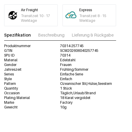
Air Freight
Express
Transitzeit 10 - 17
Transitzeit 8 - 15
Werktage
Werktage
Spezifikation
Beschreibung
Lieferung & Rückgabe
Fotos
Produktnummer
70314-257745
GTIN
SCM202606040257745
SPU ID
70314
Material
Edelstahl
Gender
Frauen
Jahreszeit
Frühling/Sommer
Series
Einfache Serie
Style
Einfach
Pattern
Ozeanischer Stil,Hülse,Seestern
Quantity
1 Stück
Occasion
Täglich,Urlaub/Strand
Plating Material
18 Karat vergoldet
Marke
Factory
Gewicht
10g