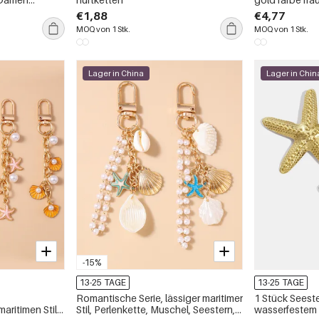
€1,88
€4,77
MOQ von 1 Stk.
MOQ von 1 Stk.
Lager in China
Lager in Chin
-15%
13-25 TAGE
13-25 TAGE
Romantische Serie, lässiger maritimer
1 Stück Seest
aritimen Stil
Stil, Perlenkette, Muschel, Seestern,
wasserfestem 