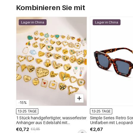
Kombinieren Sie mit
Lager in China
Lager in China
-15%
13-25 TAGE
13-25 TAGE
1 Stück handgefertigter, wasserfester
Simple Series Retro Son
Anhänger aus Edelstahl mit
Unifarben mit Leopar
Herzmotiv zum Selbermachen für
€0,72
€2,67
€0,85
Damen