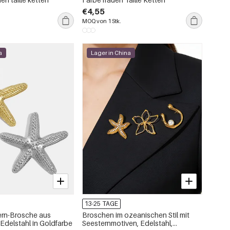
€4,55
MOQ von 1 Stk.
a
Lager in China
13-25 TAGE
ern-Brosche aus
Broschen im ozeanischen Stil mit
Edelstahl in Goldfarbe
Seesternmotiven, Edelstahl,