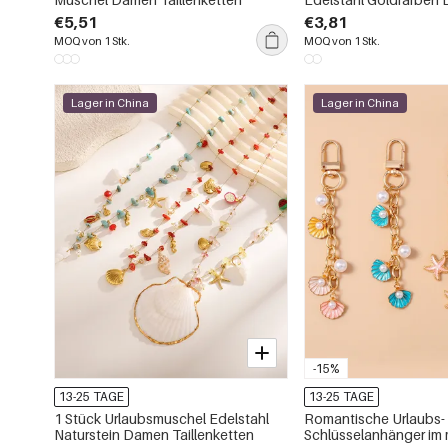
Taillenketten
€5,51
€3,81
MOQ von 1 Stk.
MOQ von 1 Stk.
Lager in China
Lager in China
-15%
13-25 TAGE
13-25 TAGE
1 Stück Urlaubsmuschel Edelstahl
Romantische Urlaubs-
Naturstein Damen Taillenketten
Schlüsselanhänger im m