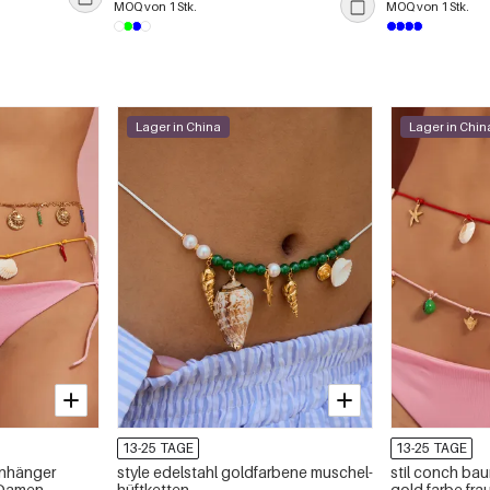
MOQ von 1 Stk.
MOQ von 1 Stk.
Lager in China
Lager in Chin
13-25 TAGE
13-25 TAGE
anhänger
style edelstahl goldfarbene muschel-
stil conch bau
 Damen
hüftketten
gold farbe frau