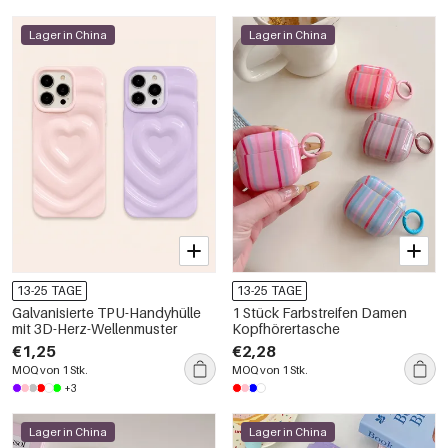
Lager in China
Lager in China
13-25 TAGE
13-25 TAGE
Galvanisierte TPU-Handyhülle
1 Stück Farbstreifen Damen
mit 3D-Herz-Wellenmuster
Kopfhörertasche
€1,25
€2,28
MOQ von 1 Stk.
MOQ von 1 Stk.
+3
Lager in China
Lager in China