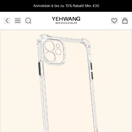
Anmelden & bis zu 15% Rabatt! Min. €30
B2B WHOLESALER