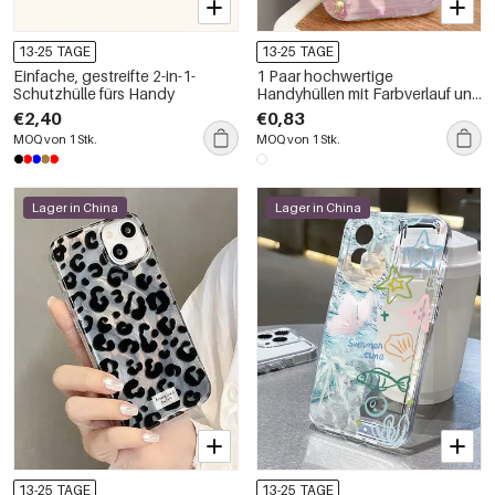
13-25 TAGE
13-25 TAGE
Einfache, gestreifte 2-in-1-
1 Paar hochwertige
Schutzhülle fürs Handy
Handyhüllen mit Farbverlauf und
Perlglanz-Rosa
€2,40
€0,83
MOQ von 1 Stk.
MOQ von 1 Stk.
Lager in China
Lager in China
13-25 TAGE
13-25 TAGE