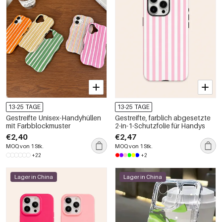
13-25 TAGE
13-25 TAGE
Gestreifte Unisex-Handyhüllen
Gestreifte, farblich abgesetzte
mit Farbblockmuster
2-in-1-Schutzfolie für Handys
€2,40
€2,47
MOQ von 1 Stk.
MOQ von 1 Stk.
+22
+2
Lager in China
Lager in China