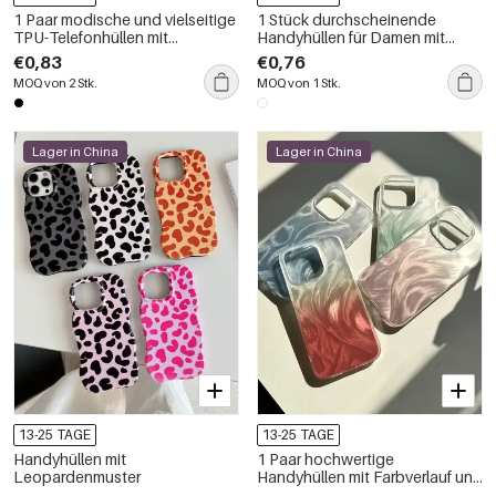
1 Paar modische und vielseitige
1 Stück durchscheinende
TPU-Telefonhüllen mit
Handyhüllen für Damen mit
Leopardenmuster
frischen Meereselementen
€0,83
€0,76
MOQ von 2 Stk.
MOQ von 1 Stk.
Lager in China
Lager in China
13-25 TAGE
13-25 TAGE
Handyhüllen mit
1 Paar hochwertige
Leopardenmuster
Handyhüllen mit Farbverlauf und
Perlglanz-Rosa