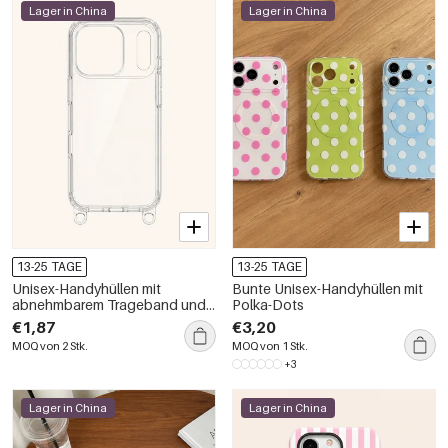
Lager in China
Lager in China
13-25 TAGE
13-25 TAGE
Unisex-Handyhüllen mit
Bunte Unisex-Handyhüllen mit
abnehmbarem Trageband und
Polka-Dots
Schnalle
€1,87
€3,20
MOQ von 2 Stk.
MOQ von 1 Stk.
+3
Lager in China
Lager in China