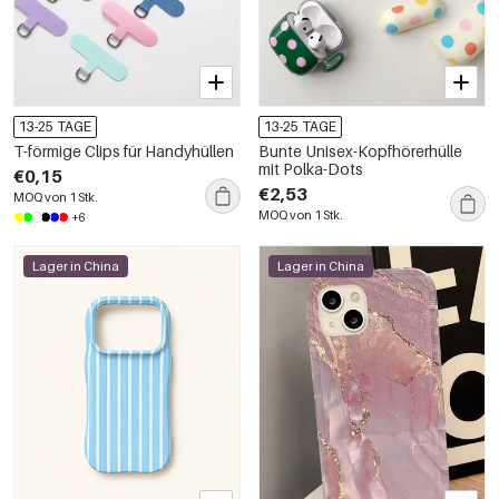
13-25 TAGE
13-25 TAGE
T-förmige Clips für Handyhüllen
Bunte Unisex-Kopfhörerhülle
mit Polka-Dots
€0,15
€2,53
MOQ von 1 Stk.
MOQ von 1 Stk.
+6
Lager in China
Lager in China