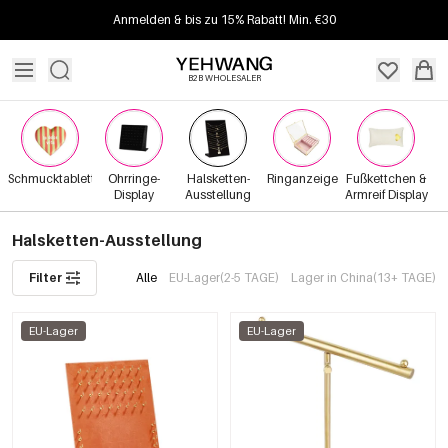
Anmelden & bis zu 15% Rabatt! Min. €30
B2B WHOLESALER
Schmucktabletts
Ohrringe-
Halsketten-
Ringanzeige
Fußkettchen &
Display
Ausstellung
Armreif Display
Halsketten-Ausstellung
Filter
Alle
EU-Lager(2-5 TAGE)
Lager in China(13+ TAGE)
EU-Lager
EU-Lager