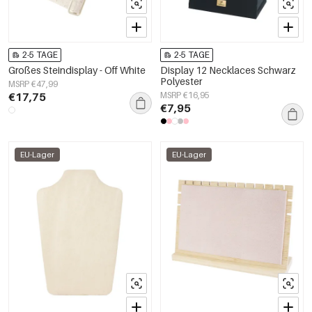
2-5 TAGE
2-5 TAGE
Großes Steindisplay - Off White
Display 12 Necklaces Schwarz
Polyester
MSRP €47,99
€17,75
MSRP €16,95
€7,95
EU-Lager
EU-Lager