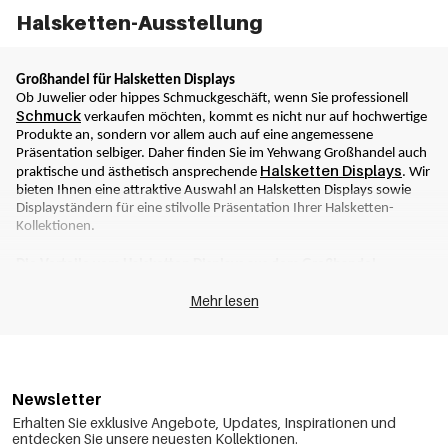
Halsketten-Ausstellung
Großhandel für Halsketten Displays
Ob Juwelier oder hippes Schmuckgeschäft, wenn Sie professionell 
Schmuck
 verkaufen möchten, kommt es nicht nur auf hochwertige 
Produkte an, sondern vor allem auch auf eine angemessene 
Präsentation selbiger. Daher finden Sie im Yehwang Großhandel auch 
Halsketten Displays
praktische und ästhetisch ansprechende 
. Wir 
bieten Ihnen eine attraktive Auswahl an Halsketten Displays sowie 
Displayständern für eine stilvolle Präsentation Ihrer Halsketten-
Kollektionen.
Die Vorteile vom Halsketten Displays aus dem Großhandel
Halsketten Displays bieten eine Vielzahl von Vorteilen für 
Mehr lesen
Schmuckhändler und Schmuckliebhaber gleichermaßen. So 
Präsentation
ermöglichen sie eine ordentliche und ansprechende 
der Halsketten. Die Displayständer sind so konzipiert, dass sie die 
Schönheit und Einzigartigkeit jeder einzelnen Kette hervorheben und 
einen professionellen Eindruck vermitteln. Dadurch werden 
potenzielle Kunden angezogen und zum Kauf inspiriert.
Newsletter
Erhalten Sie exklusive Angebote, Updates, Inspirationen und
Daneben tragen Halsketten Displays aus dem Großhandel zur 
entdecken Sie unsere neuesten Kollektionen.