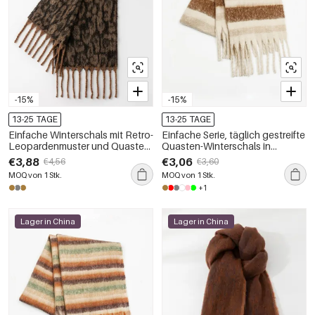
-15%
-15%
13-25 TAGE
13-25 TAGE
Einfache Winterschals mit Retro-
Einfache Serie, täglich gestreifte
Leopardenmuster und Quasten
Quasten-Winterschals in
aus der Serie Simple
verschiedenen Farben
€3,88
€3,06
€4,56
€3,60
MOQ von 1 Stk.
MOQ von 1 Stk.
+1
Lager in China
Lager in China