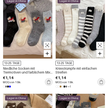
Lager in China
Lager in China
13-25 TAGE
13-25 TAGE
Niedliche Socken mit
Kniestrümpfe mit einfachen
Tiermotiven und farblichem Mix,
Streifen
mittelhoch geschnitten
€1,14
€1,14
MOQ von 1 Stk.
MOQ von 1 Stk.
+1
Lager in China
Lager in China