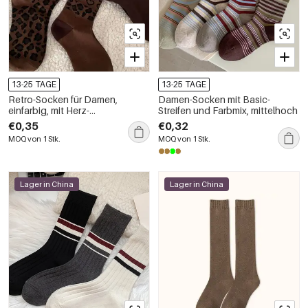
13-25 TAGE
13-25 TAGE
Retro-Socken für Damen,
Damen-Socken mit Basic-
einfarbig, mit Herz-
Streifen und Farbmix, mittelhoch
Leopardenmuster, wadenlang
€0,35
€0,32
MOQ von 1 Stk.
MOQ von 1 Stk.
Lager in China
Lager in China