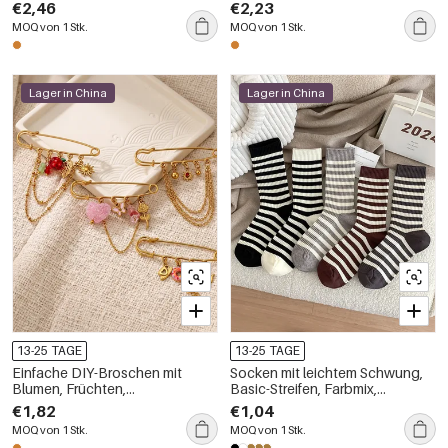
Edelstahl in Goldfarbe
Edelstahl Goldfarbene
€2,46
€2,23
Broschen
MOQ von 1 Stk.
MOQ von 1 Stk.
Lager in China
Lager in China
13-25 TAGE
13-25 TAGE
Einfache DIY-Broschen mit
Socken mit leichtem Schwung,
Blumen, Früchten,
Basic-Streifen, Farbmix,
Sonnenquasten und Quasten
mittelhoch geschnitten
€1,82
€1,04
aus Edelstahl in Goldfarbe
MOQ von 1 Stk.
MOQ von 1 Stk.