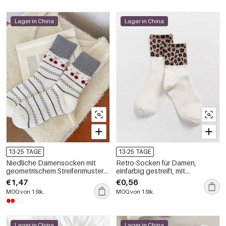
Lager in China
Lager in China
13-25 TAGE
13-25 TAGE
Niedliche Damensocken mit
Retro-Socken für Damen,
geometrischem Streifenmuster
einfarbig gestreift, mit
und Weihnachtsmotiv,
Leopardenmuster, mittelhoch
€1,47
€0,56
wadenlang
MOQ von 1 Stk.
MOQ von 1 Stk.
Lager in China
Lager in China