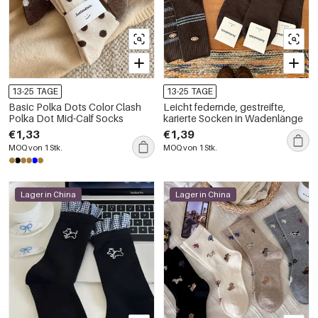
13-25 TAGE
13-25 TAGE
Basic Polka Dots Color Clash
Leicht federnde, gestreifte,
Polka Dot Mid-Calf Socks
karierte Socken in Wadenlänge
€1,33
€1,39
MOQ von 1 Stk.
MOQ von 1 Stk.
Lager in China
Lager in China