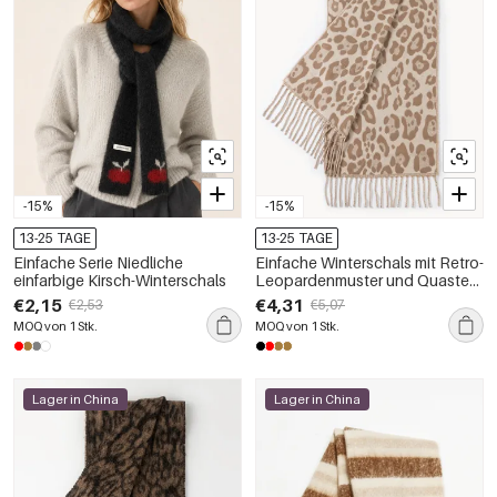
-15%
-15%
13-25 TAGE
13-25 TAGE
Einfache Serie Niedliche
Einfache Winterschals mit Retro-
einfarbige Kirsch-Winterschals
Leopardenmuster und Quasten
aus der Serie Simple
€2,15
€4,31
€2,53
€5,07
MOQ von 1 Stk.
MOQ von 1 Stk.
Lager in China
Lager in China