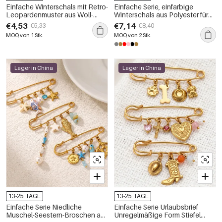
Einfache Winterschals mit Retro-
Einfache Serie, einfarbige
Leopardenmuster aus Woll-
Winterschals aus Polyester für
Polyester-Mischgewebe
den täglichen Gebrauch
€4,53
€7,14
€5,33
€8,40
MOQ von 1 Stk.
MOQ von 2 Stk.
Lager in China
Lager in China
13-25 TAGE
13-25 TAGE
Einfache Serie Niedliche
Einfache Serie Urlaubsbrief
Muschel-Seestern-Broschen aus
Unregelmäßige Form Stiefel