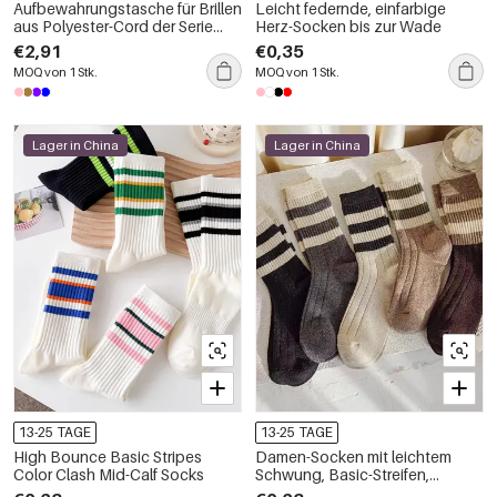
Aufbewahrungstasche für Brillen
Leicht federnde, einfarbige
aus Polyester-Cord der Serie
Herz-Socken bis zur Wade
„Romantic Series“ mit süßer
€2,91
€0,35
Blumen-Schleife
MOQ von 1 Stk.
MOQ von 1 Stk.
Lager in China
Lager in China
13-25 TAGE
13-25 TAGE
High Bounce Basic Stripes
Damen-Socken mit leichtem
Color Clash Mid-Calf Socks
Schwung, Basic-Streifen,
Farbmix, mittelhoch