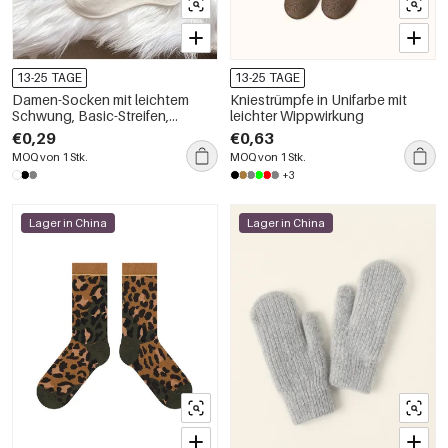
13-25 TAGE
13-25 TAGE
Damen-Socken mit leichtem
Kniestrümpfe in Unifarbe mit
Schwung, Basic-Streifen,
leichter Wippwirkung
mittelhoch
€0,29
€0,63
MOQ von 1 Stk.
MOQ von 1 Stk.
+3
Lager in China
Lager in China