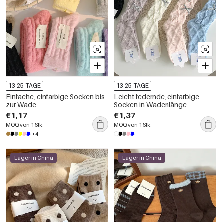
13-25 TAGE
13-25 TAGE
Einfache, einfarbige Socken bis
Leicht federnde, einfarbige
zur Wade
Socken in Wadenlänge
€1,17
€1,37
MOQ von 1 Stk.
MOQ von 1 Stk.
+4
Lager in China
Lager in China