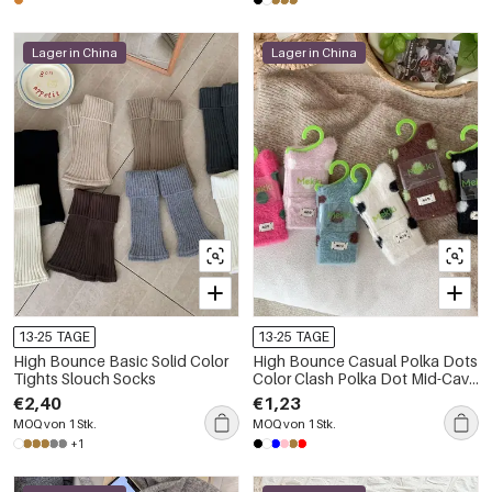
Lager in China
Lager in China
13-25 TAGE
13-25 TAGE
High Bounce Basic Solid Color
High Bounce Casual Polka Dots
Tights Slouch Socks
Color Clash Polka Dot Mid-Cave
Socks
€2,40
€1,23
MOQ von 1 Stk.
MOQ von 1 Stk.
+1