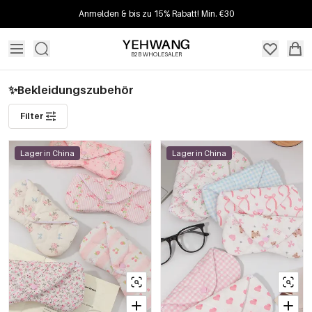
Anmelden & bis zu 15% Rabatt! Min. €30
B2B WHOLESALER
✨Bekleidungszubehör
Filter
Lager in China
Lager in China