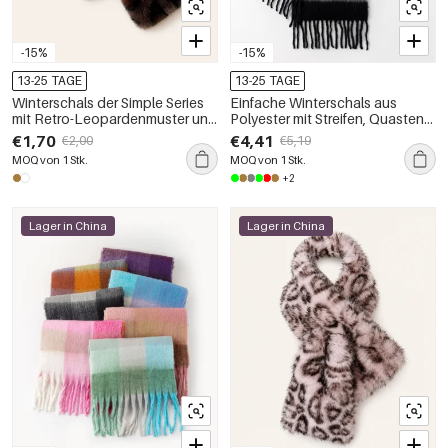
-15%
-15%
13-25 TAGE
13-25 TAGE
Winterschals der Simple Series
Einfache Winterschals aus
mit Retro-Leopardenmuster und
Polyester mit Streifen, Quasten
Kunstpelz
und gemischten Farben
€1,70
€4,41
€2,00
€5,19
MOQ von 1 Stk.
MOQ von 1 Stk.
+2
Lager in China
Lager in China