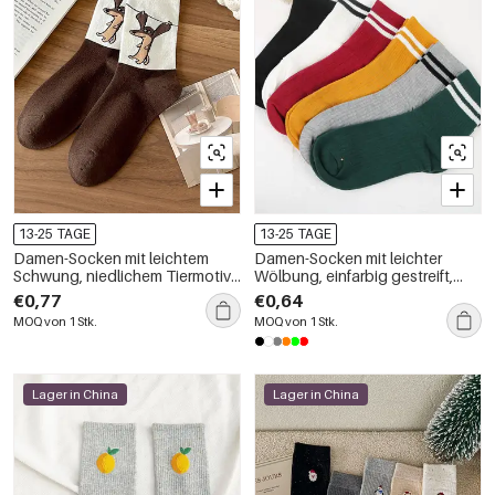
13-25 TAGE
13-25 TAGE
Damen-Socken mit leichtem
Damen-Socken mit leichter
Schwung, niedlichem Tiermotiv,
Wölbung, einfarbig gestreift,
mittelhoch geschnitten
mittelhoch
€0,77
€0,64
MOQ von 1 Stk.
MOQ von 1 Stk.
Lager in China
Lager in China