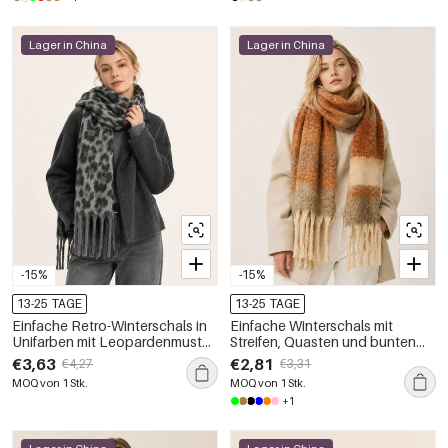
Lager in China
Lager in China
-15%
-15%
13-25 TAGE
13-25 TAGE
Einfache Retro-Winterschals in
Einfache Winterschals mit
Unifarben mit Leopardenmuster
Streifen, Quasten und bunten
und Quasten
Verzierungen
€3,63
€2,81
€4,27
€3,31
MOQ von 1 Stk.
MOQ von 1 Stk.
+1