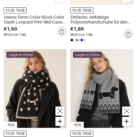
13-25 TAGE
13-25 TAGE
Unisex Retro Color Block Color
Einfache, einfarbige
Clash Leopard Print Mid-Cave
Polyesterhandschuhe für den
Socken
täglichen Gebrauch
€1,60
€1,86
MOQ von 1 Stk.
MOQ von 1 Stk.
Lager in China
Lager in China
-15%
-15%
13-25 TAGE
13-25 TAGE