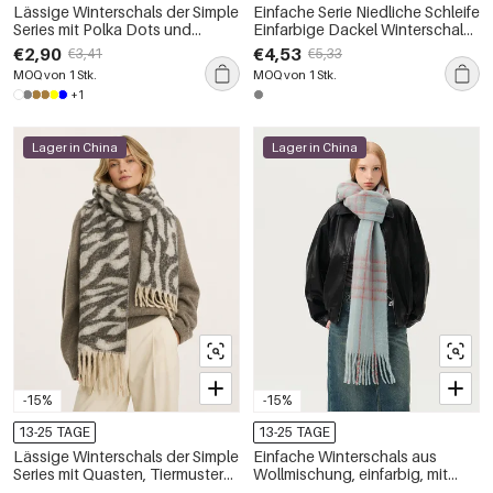
Lässige Winterschals der Simple
Einfache Serie Niedliche Schleife
Series mit Polka Dots und
Einfarbige Dackel Winterschals
verschiedenen Farben
der Dackel-Serie
€2,90
€4,53
€3,41
€5,33
MOQ von 1 Stk.
MOQ von 1 Stk.
+1
Lager in China
Lager in China
-15%
-15%
13-25 TAGE
13-25 TAGE
Lässige Winterschals der Simple
Einfache Winterschals aus
Series mit Quasten, Tiermuster
Wollmischung, einfarbig, mit
und gemischten Farben
Quasten, für den täglichen