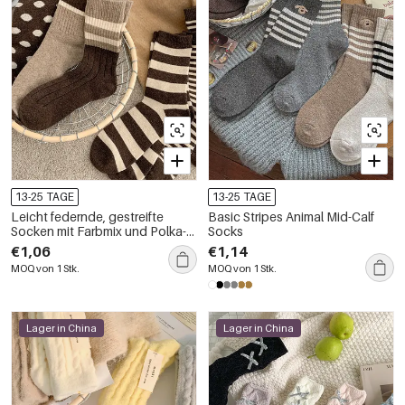
13-25 TAGE
13-25 TAGE
Leicht federnde, gestreifte
Basic Stripes Animal Mid-Calf
Socken mit Farbmix und Polka-
Socks
Dots bis zur Wade
€1,06
€1,14
MOQ von 1 Stk.
MOQ von 1 Stk.
Lager in China
Lager in China