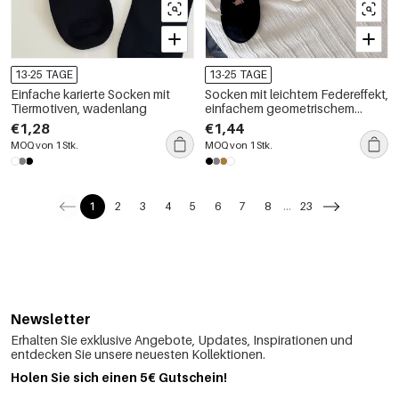
13-25 TAGE
13-25 TAGE
Einfache karierte Socken mit
Socken mit leichtem Federeffekt,
Tiermotiven, wadenlang
einfachem geometrischem
Muster und Tiermotiven,
€1,28
€1,44
wadenlang
MOQ von 1 Stk.
MOQ von 1 Stk.
1
2
3
4
5
6
7
8
...
23
Newsletter
Erhalten Sie exklusive Angebote, Updates, Inspirationen und
entdecken Sie unsere neuesten Kollektionen.
Holen Sie sich einen 5€ Gutschein!