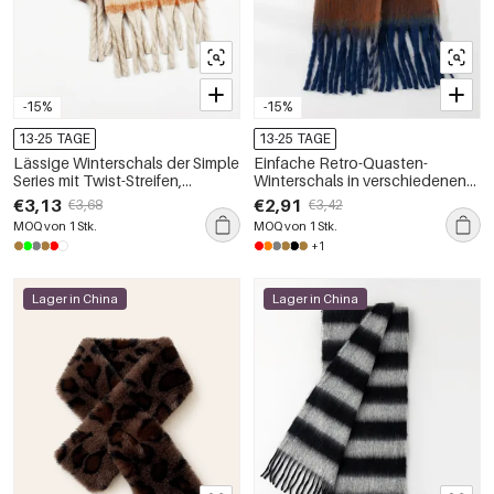
-15%
-15%
13-25 TAGE
13-25 TAGE
Lässige Winterschals der Simple
Einfache Retro-Quasten-
Series mit Twist-Streifen,
Winterschals in verschiedenen
Quasten und gemischten
Farben
€3,13
€2,91
€3,68
€3,42
Farben
MOQ von 1 Stk.
MOQ von 1 Stk.
+1
Lager in China
Lager in China