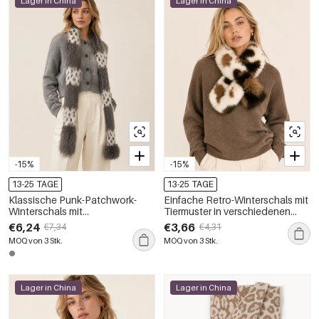
Lager in China
Lager in China
-15%
-15%
13-25 TAGE
13-25 TAGE
Klassische Punk-Patchwork-
Einfache Retro-Winterschals mit
Winterschals mit
Tiermuster in verschiedenen
Leopardenmuster und
Farben und Kunstpelz
€6,24
€3,66
€7,34
€4,31
Kunstpelz
MOQ von 3 Stk.
MOQ von 3 Stk.
Lager in China
Lager in China