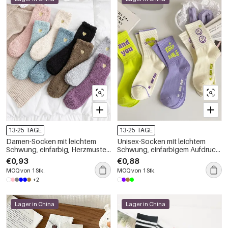
13-25 TAGE
13-25 TAGE
Damen-Socken mit leichtem
Unisex-Socken mit leichtem
Schwung, einfarbig, Herzmuster,
Schwung, einfarbigem Aufdruck
mittelhoch
und farblich abgesetzten
€0,93
€0,88
Buchstaben, mittelhoch
MOQ von 1 Stk.
MOQ von 1 Stk.
geschnitten
+2
Lager in China
Lager in China